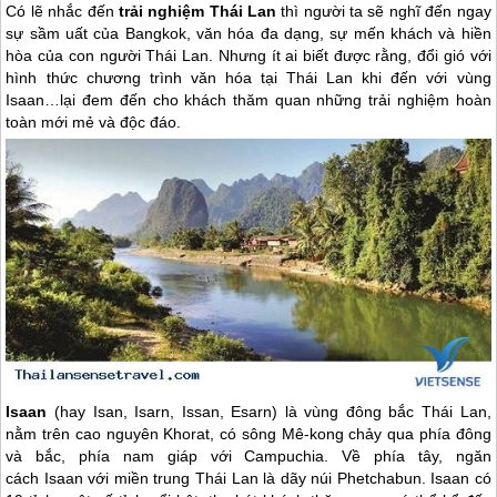
Có lẽ nhắc đến
trải nghiệm
Thái Lan
thì người ta sẽ nghĩ đến ngay
sự sầm uất của Bangkok, văn hóa đa dạng, sự mến khách và hiền
hòa của con người
Thái Lan
. Nhưng ít ai biết được rằng, đổi gió với
hình thức chương trình văn hóa tại
Thái Lan
khi đến với vùng
Isaan…lại đem đến cho khách thăm quan những trải nghiệm hoàn
toàn mới mẻ và độc đáo.
Isaan
(hay Isan, Isarn, Issan, Esarn) là vùng đông bắc
Thái Lan
,
nằm trên cao nguyên Khorat, có sông Mê-kong chảy qua phía đông
và bắc, phía nam giáp với Campuchia. Về phía tây, ngăn
cách Isaan với miền trung
Thái Lan
là dãy núi Phetchabun. Isaan có