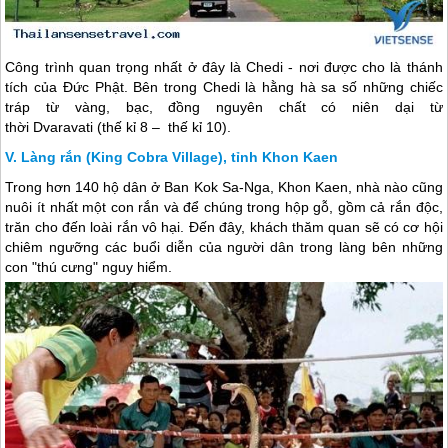
Công trình quan trọng nhất ở đây là Chedi - nơi được cho là thánh
tích của Đức Phật. Bên trong Chedi là hằng hà sa số những chiếc
tráp từ vàng, bạc, đồng nguyên chất có niên dại từ
thời Dvaravati (thế kỉ 8 – thế kỉ 10).
Làng rắn (King Cobra Village), tỉnh Khon Kaen
Trong hơn 140 hộ dân ở Ban Kok Sa-Nga, Khon Kaen, nhà nào cũng
nuôi ít nhất một con rắn và để chúng trong hộp gỗ, gồm cả rắn độc,
trăn cho đến loài rắn vô hại. Đến đây, khách thăm quan sẽ có cơ hội
chiêm ngưỡng các buổi diễn của người dân trong làng bên những
con "thú cưng" nguy hiểm.