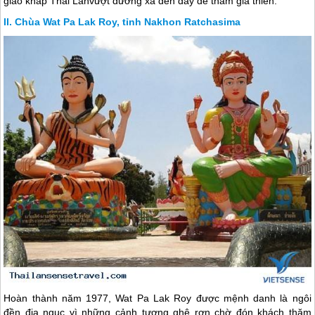
giáo khắp
Thái Lan
vượt đường xa đến đây để tham gia thiền.
Chùa Wat Pa Lak Roy, tỉnh Nakhon Ratchasima
Hoàn thành năm 1977, Wat Pa Lak Roy được mệnh danh là ngôi
đền địa ngục vì những cảnh tượng ghê rợn chờ đón khách thăm