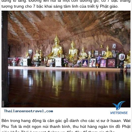
đừng lo lắng. Đường lên núi là một con đường gỗ, có 7 bậc thang
tượng trưng cho 7 bậc khai sáng tâm linh của triết lý Phật giáo.
Bên trong hang động là căn gác gỗ dành cho các vị sư ở Isaan. Wat
Phu Tok là một ngọn núi thanh bình, thu hút hàng ngàn tín đồ Phật