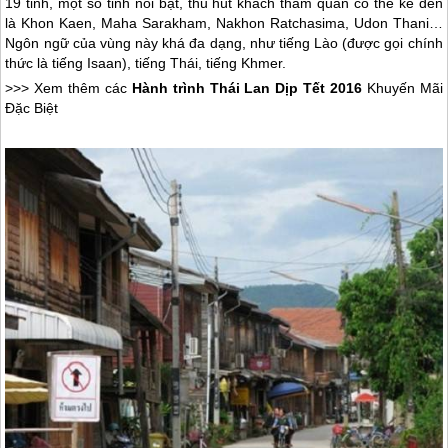
19 tỉnh, một số tỉnh nổi bật, thu hút khách thăm quan có thể kể đến
là Khon Kaen, Maha Sarakham, Nakhon Ratchasima, Udon Thani…
Ngôn ngữ của vùng này khá đa dạng, như tiếng Lào (được gọi chính
thức là tiếng Isaan), tiếng Thái, tiếng Khmer.
>>> Xem thêm các
Hành trình
Thái Lan
Dịp Tết 2016
Khuyến Mãi
Đặc Biệt