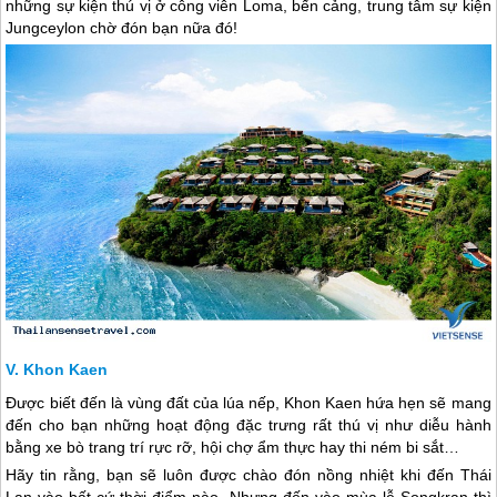
những sự kiện thú vị ở công viên Loma, bến cảng, trung tâm sự kiện
Jungceylon chờ đón bạn nữa đó!
Khon Kaen
Được biết đến là vùng đất của lúa nếp, Khon Kaen hứa hẹn sẽ mang
đến cho bạn những hoạt động đặc trưng rất thú vị như diễu hành
bằng xe bò trang trí rực rỡ, hội chợ ẩm thực hay thi ném bi sắt…
Hãy tin rằng, bạn sẽ luôn được chào đón nồng nhiệt khi đến
Thái
Lan
vào bất cứ thời điểm nào. Nhưng đến vào mùa lễ Songkran thì