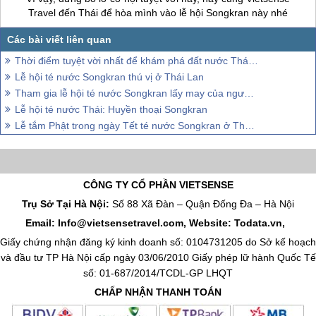
Travel đến Thái để hòa mình vào lễ hội Songkran này nhé
Thời điểm tuyệt vời nhất để khám phá đất nước Thái Lan sắc màu
Lễ hội té nước Songkran thú vị ở Thái Lan
Tham gia lễ hội té nước Songkran lấy may của người Thái Lan
Lễ hội té nước Thái: Huyền thoại Songkran
Lễ tắm Phật trong ngày Tết té nước Songkran ở Thái Lan
CÔNG TY CỔ PHẦN VIETSENSE
Trụ Sở Tại Hà Nội:
Số 88 Xã Đàn – Quận Đống Đa – Hà Nội
Email: Info@vietsensetravel.com, Website: Todata.vn,
Giấy chứng nhận đăng ký kinh doanh số: 0104731205 do Sở kế hoạch
và đầu tư TP Hà Nội cấp ngày 03/06/2010 Giấy phép lữ hành Quốc Tế
số: 01-687/2014/TCDL-GP LHQT
CHẤP NHẬN THANH TOÁN