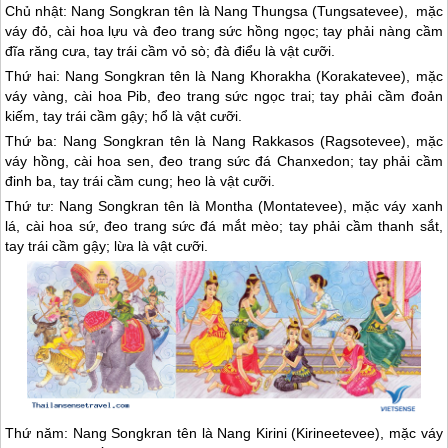
Chủ nhật: Nang Songkran tên là Nang Thungsa (Tungsatevee), mặc
váy đỏ, cài hoa lựu và đeo trang sức hồng ngọc; tay phải nàng cầm
đĩa răng cưa, tay trái cầm vỏ sò; đà điểu là vật cưỡi.
Thứ hai: Nang Songkran tên là Nang Khorakha (Korakatevee), mặc
váy vàng, cài hoa Pib, đeo trang sức ngọc trai; tay phải cầm đoản
kiếm, tay trái cầm gậy; hổ là vật cưỡi.
Thứ ba: Nang Songkran tên là Nang Rakkasos (Ragsotevee), mặc
váy hồng, cài hoa sen, đeo trang sức đá Chanxedon; tay phải cầm
đinh ba, tay trái cầm cung; heo là vật cưỡi.
Thứ tư: Nang Songkran tên là Montha (Montatevee), mặc váy xanh
lá, cài hoa sứ, đeo trang sức đá mắt mèo; tay phải cầm thanh sắt,
tay trái cầm gậy; lừa là vật cưỡi.
Thứ năm: Nang Songkran tên là Nang Kirini (Kirineetevee), mặc váy