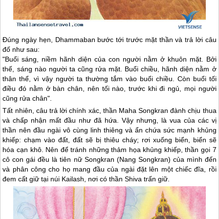
Đúng ngày hẹn, Dhammaban bước tới trước mặt thần và trả lời câu
đố như sau:
"Buổi sáng, niềm hãnh diện của con người nằm ở khuôn mặt. Bởi
thế, sáng nào người ta cũng rửa mặt. Buổi chiều, hãnh diện nằm ở
thân thể, vì vậy người ta thường tắm vào buổi chiều. Còn buổi tối
điều đó nằm ở bàn chân, nên tối nào, trước khi đi ngủ, mọi người
cũng rửa chân".
Tất nhiên, câu trả lời chính xác, thần Maha Songkran đành chịu thua
và chấp nhận mất đầu như đã hứa. Vậy nhưng, là vua của các vị
thần nên đầu ngài vô cùng linh thiêng và ẩn chứa sức mạnh khủng
khiếp: chạm vào đất, đất sẽ bị thiêu cháy; rơi xuống biển, biển sẽ
hóa cạn khô. Nên để tránh những thảm họa khủng khiếp, thần gọi 7
cô con gái đều là tiên nữ Songkran (Nang Songkran) của mình đến
và phân công cho họ mang đầu của ngài đặt lên một chiếc đĩa, rồi
đem cất giữ tại núi Kailash, nơi có thần Shiva trấn giữ.