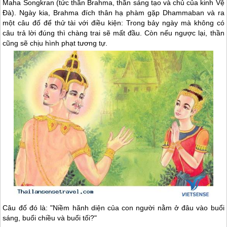
Maha Songkran (tức thần Brahma, thần sáng tạo và chủ của kinh Vệ
Đà). Ngày kia, Brahma đích thân hạ phàm gặp Dhammaban và ra
một câu đố để thử tài với điều kiện: Trong bảy ngày mà không có
câu trả lời đúng thì chàng trai sẽ mất đầu. Còn nếu ngược lại, thần
cũng sẽ chịu hình phạt tương tự.
Câu đố đó là: "Niềm hãnh diện của con người nằm ở đâu vào buổi
sáng, buổi chiều và buổi tối?"