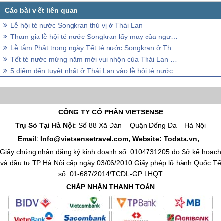
Lễ hội té nước Songkran thú vị ở Thái Lan
Tham gia lễ hội té nước Songkran lấy may của người Thái Lan
Lễ tắm Phật trong ngày Tết té nước Songkran ở Thái Lan
Tết té nước mừng năm mới vui nhộn của Thái Lan mang tên Songkran
5 điểm đến tuyệt nhất ở Thái Lan vào lễ hội té nước Songkran
CÔNG TY CỔ PHẦN VIETSENSE
Trụ Sở Tại Hà Nội:
Số 88 Xã Đàn – Quận Đống Đa – Hà Nội
Email: Info@vietsensetravel.com, Website: Todata.vn,
Giấy chứng nhận đăng ký kinh doanh số: 0104731205 do Sở kế hoạch
và đầu tư TP Hà Nội cấp ngày 03/06/2010 Giấy phép lữ hành Quốc Tế
số: 01-687/2014/TCDL-GP LHQT
CHẤP NHẬN THANH TOÁN