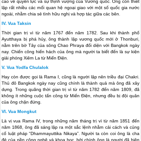
cao về quyền lực và sự thịnh vượng của Vương quốc. Ông còn thiết
lập rất nhiều các mối quan hệ ngoại giao với một số quốc gia nước
ngoài, nhằm chia sẻ tình hữu nghị và hợp tác giữa các bên.
Vua Taksin
Thời gian trị vì từ năm 1767 đến năm 1782. Sau khi thành phố
Ayutthaya bị phá hủy, ông thành lập vương quốc mới ở Thonburi,
nằm trên bờ Tây của sông Chao Phraya đối diện với Bangkok ngày
nay. Chiến công hiển hách của ông mà người ta biết đến là sự kiện
giải phóng Xiêm La từ Miến Điện.
Vua Yodfa Chulalok
Hay còn được gọi là Rama I, cũng là người lập nên triều đại Chakri.
Thủ đô Bangkok ngày nay cũng chính là thành quả mà ông đã xây
dựng. Trong quãng thời gian trị vì từ năm 1782 đến năm 1809, đã
không ít những cuộc tấn công từ Miến Điện, nhưng đều bị đội quân
của ông chặn đứng.
Vua Mongkut
Là vị vua Rama IV, trong những năm tháng trị vì từ năm 1851 đến
năm 1868, ông đã sáng lập ra một sắc lệnh nhằm cải cách và củng
cố luật pháp “Dhammayuttika Nikaya”. Người ta còn coi ông là cha
đẻ của nền công nghệ và khoa học, bởi chính ông là người đã hiện