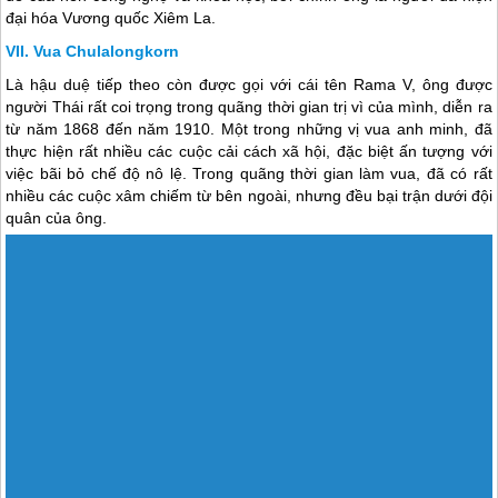
đại hóa Vương quốc Xiêm La.
Vua Chulalongkorn
Là hậu duệ tiếp theo còn được gọi với cái tên Rama V, ông được
người Thái rất coi trọng trong quãng thời gian trị vì của mình, diễn ra
từ năm 1868 đến năm 1910. Một trong những vị vua anh minh, đã
thực hiện rất nhiều các cuộc cải cách xã hội, đặc biệt ấn tượng với
việc bãi bỏ chế độ nô lệ. Trong quãng thời gian làm vua, đã có rất
nhiều các cuộc xâm chiếm từ bên ngoài, nhưng đều bại trận dưới đội
quân của ông.