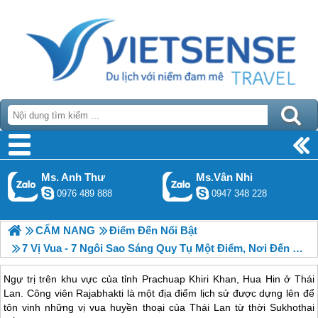
Ms. Anh Thư
Ms.Vân Nhi
0976 489 888
0947 348 228
CẨM NANG
Điểm Đến Nổi Bật
7 Vị Vua - 7 Ngôi Sao Sáng Quy Tụ Một Điểm, Nơi Đến Không Thể Thiếu Ở Thái Lan
Ngự trị trên khu vực của tỉnh Prachuap Khiri Khan, Hua Hin ở Thái
Lan. Công viên Rajabhakti là một địa điểm lịch sử được dựng lên để
tôn vinh những vị vua huyền thoại của Thái Lan từ thời Sukhothai