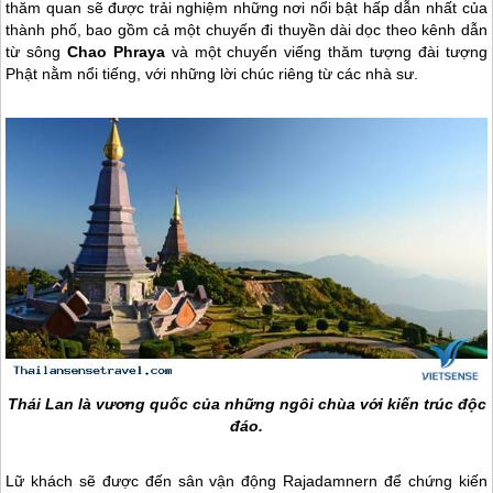
thăm quan sẽ được trải nghiệm những nơi nổi bật hấp dẫn nhất của
thành phố, bao gồm cả một chuyến đi thuyền dài dọc theo kênh dẫn
từ sông
Chao Phraya
và một chuyến viếng thăm tượng đài tượng
Phật nằm nổi tiếng, với những lời chúc riêng từ các nhà sư.
Thái Lan
là vương quốc của những ngôi chùa với kiến trúc độc
đáo.
Lữ khách sẽ được đến sân vận động Rajadamnern để chứng kiến