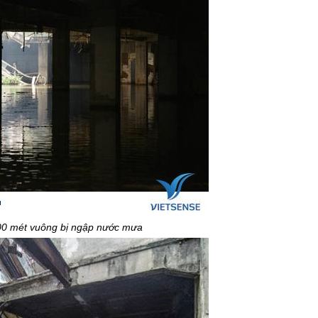
00 mét vuông bị ngập nước mưa