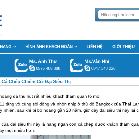
 NANG
HÌNH ẢNH KHÁCH ĐOÀN
LIÊN HỆ
GIỚI THIỆU
Ms. Anh Thư
Ms.Vân Nhi
0976 489 888
0947 348 228
 Cá Chép Chiếm Cứ Đại Siêu Thị
 hoang đã thu hút rất nhiều khách thăm quan tò mò.
m 11 tầng vô cùng sôi động và nhộn nhịp ở thủ đô Bangkok của
Thái La
 nhiên, sau khi bị bỏ hoang gần 20 năm, giờ đây đại siêu thị này lại 
ớc của đại siêu thị này là hàng ngàn con cá chép được khách thăm qua
gày một nhiều hơn.