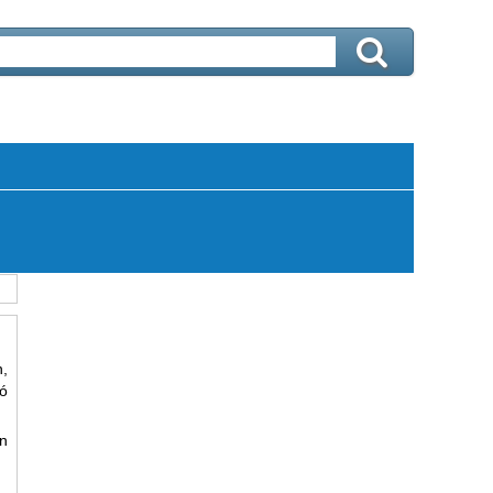
n
,
có
n