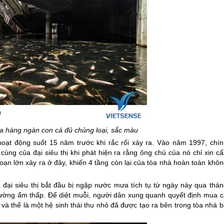
ủa hàng ngàn con cá đủ chủng loại, sắc màu
oạt động suốt 15 năm trước khi rắc rối xảy ra. Vào năm 1997, chín
ùng của đại siêu thị khi phát hiện ra rằng ông chủ của nó chỉ xin cấ
ạn lớn xảy ra ở đây, khiến 4 tầng còn lại của tòa nhà hoàn toàn khôn
a đại siêu thị bắt đầu bị ngập nước mưa tích tụ từ ngày này qua thán
trường ẩm thấp. Để diệt muỗi, người dân xung quanh quyết định mua c
 và thế là một hệ sinh thái thu nhỏ đã được tạo ra bên trong tòa nhà 