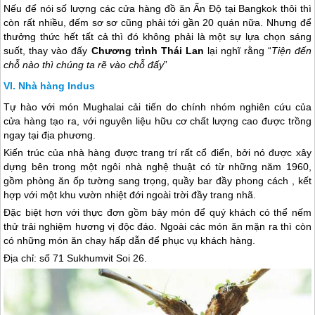
Nếu để nói số lượng các cửa hàng đồ ăn Ấn Độ tại Bangkok thôi thì
còn rất nhiều, đếm sơ sơ cũng phải tới gần 20 quán nữa. Nhưng để
thưởng thức hết tất cả thì đó không phải là một sự lựa chọn sáng
suốt, thay vào đấy
Chương trình
Thái Lan
lại nghĩ rằng “
Tiện đến
chỗ nào thì chúng ta rẽ vào chỗ đấy
”
Nhà hàng Indus
Tự hào với món Mughalai cải tiến do chính nhóm nghiên cứu của
cửa hàng tạo ra, với nguyên liệu hữu cơ chất lượng cao được trồng
ngay tại địa phương.
Kiến trúc của nhà hàng được trang trí rất cổ điển, bởi nó được xây
dựng bên trong một ngôi nhà nghệ thuật có từ những năm 1960,
gồm phòng ăn ốp tường sang trọng, quầy bar đầy phong cách , kết
hợp với một khu vườn nhiệt đới ngoài trời đầy trang nhã.
Đặc biệt hơn với thực đơn gồm bảy món để quý khách có thể nếm
thử trải nghiệm hương vị độc đáo. Ngoài các món ăn mặn ra thì còn
có những món ăn chay hấp dẫn để phục vụ khách hàng.
Địa chỉ: số 71 Sukhumvit Soi 26.