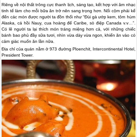
Riêng về nội thất trông cực thanh lịch, sáng tạo, kết hợp với âm nhạc
tinh tế làm cho mỗi bữa ăn trở nên sang trọng hơn. Nổi cộm phải kể
đến các món được người ta đồn thổi như “Đùi gà ướp kem, tôm hùm
Alaska, cá hồi Nauy, cua hoàng đế Caribe, sò điệp Canada v.v…”.
Có lẽ người ta lại thích món tráng miệng hơn cả, với những chiếc
bánh bao phủ đầy sữa tươi, nhìn vừa dày vừa ngon, khiến ăn vào có
cảm giác muốn ăn lần nữa.
Địa chỉ của quán nằm ở 973 đường Ploenchit, Intercontinental Hotel,
President Tower.