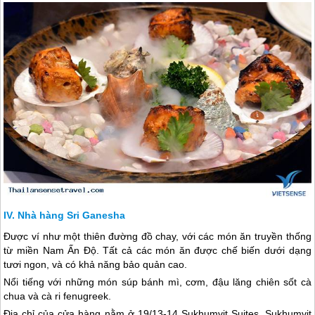
Nhà hàng Sri Ganesha
Được ví như một thiên đường đồ chay, với các món ăn truyền thống
từ miền Nam Ấn Độ. Tất cả các món ăn được chế biến dưới dạng
tươi ngon, và có khả năng bảo quản cao.
Nổi tiếng với những món súp bánh mì, cơm, đậu lăng chiên sốt cà
chua và cà ri fenugreek.
Địa chỉ của cửa hàng nằm ở 19/13-14 Sukhumvit Suites, Sukhumvit