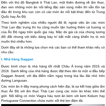
Đến với thủ đô Bangkok ở
Thái Lan
, một thiên đường về ẩm thực,
đan xen những món ăn nổi tiếng đặc sản vùng miền thì vẫn tồn tại
đâu đó trong khu vực còn có các món ăn nổi bật khác đến từ Trung
Quốc hay Ấn Độ.
Theo kinh nghiệm của nhiều người đã đi, ngoài việc ăn các món
Thái Lan
đặc trưng thì họ cũng muốn tận hưởng thêm cả hương vị
của Ấn Độ ngay trên quốc gia này. Mặc dù giá cả của chúng tương
đối đắt nhưng với kiểu dáng bày trí bắt mắt càng khiến họ tò mò
muốn thử nhiều hơn.
Dưới đây sẽ là những lựa chọn mà các bạn có thể tham khảo nếu có
nhu cầu.
Nhà hàng Gaggan
Được bình chọn là nhà hàng tốt nhất Châu Á trong năm 2015 và
2016. Danh tiếng của nhà hàng được đặt theo tên từ một vị đầu bếp
Gaggan Anand, với địa điểm nằm ngay trong tòa lâu đài nhỏ trên
đường Langusan.
Các món ăn ở đây mang phong cách hiện đại, là sự kết hợp giữa ẩm
thực Ấn Độ với ẩm thực
Thái Lan
cùng các món ăn khác trên thế
giới. Nổi tiếng có món Viagra hàu tươi ăn kèm với kem Kokum hay
Portuguese Connection chứa nước xốt thịt lợn đậm đà.