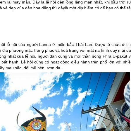
em lại may mắn. Đây là lễ hội đèn lồng lãng mạn nhất, khi bầu trời r
à vẻ đẹp của đèn hoa đăng thì đâylà một dịp hiếm có để bạn có thể tậ
một lễ hội của người Lanna ở miền bắc
Thái Lan
. Được tổ chức ở tỉn
dân địa phương mặc trang phục và hoá trang với mặt nạ hình quỷ mũi dà
ọng nhất của lễ hội, người dân cúng và mời thần sông Phra U-pakut v
ất hạnh. Lễ hội cũng có hoạt động diễu hành trên phố lớn với nhiề
 đầy màu sắc, đội mũ bện rơm dạ.