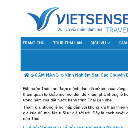
TRANG CHỦ
TOUR THÁI LAN
DỊCH VỤ
CẨM
CẨM NANG
Kinh Nghiệm Sau Các Chuyến 
Đất nước Thái Lan được mệnh danh là xứ sở chùa vàng, n
thăm quan từ khắp mọi nơi đến để khám phá những lễ hội
trong năm của đất nước hành trình Thái Lan nhé.
Tham gia những lễ hội hấp dẫn với không khí thân thiện
gia của đủ mọi lứa tuổi từ già tới trẻ. Đây là cách tuyệ
dân Thái.
Lễ hội Songkran - Lễ hội Té nước mừng Năm mới