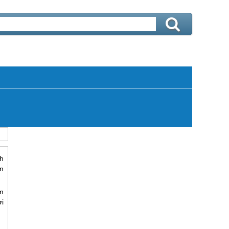
h
n
m
ời