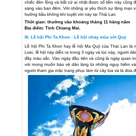
chiếc đèn lồng và bất cứ ai nhặt được số tiền này cũng đ
sáng vào ban đêm. Với những ai yêu thích sự lãng mạn v
hưởng bầu không khí tuyệt vời này tại
Thái Lan
.
Thời gian: thường vào khoảng tháng 11 hàng năm
Địa điểm: Tỉnh Chiang Mai.
Lễ hội Phi Ta Khon - Lễ hội nhảy múa với Quỷ
Lễ hội Phi Ta Khon hay lễ hội Ma Quỷ của
Thái Lan
là 
Loei, lễ hội này diễn ra trong 3 ngày và lúc này, người 
đầy màu sắc. Vào ngày đầu tiên và cũng là ngày quan tr
với mong muốn bảo vệ dân làng từ những nguy hiểm và b
người tham gia mặc trang phục làm từ cây lúa và lá dừa