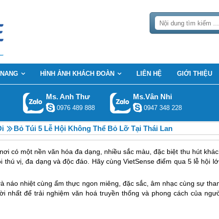
 NANG
HÌNH ẢNH KHÁCH ĐOÀN
LIÊN HỆ
GIỚI THIỆU
Ms. Anh Thư
Ms.Vân Nhi
0976 489 888
0947 348 228
Đi
Bỏ Túi 5 Lễ Hội Không Thể Bỏ Lỡ Tại Thái Lan
ơi có một nền văn hóa đa dạng, nhiều sắc màu, đặc biệt thu hút khác
 thú vị, đa dạng và độc đáo. Hãy cùng VietSense điểm qua 5 lễ hội lớ
 và náo nhiệt cùng ẩm thực ngon miêng, đặc sắc, âm nhạc cùng sự tha
t vời nhất để trải nghiệm văn hoá truyền thống và phong cách của ngư