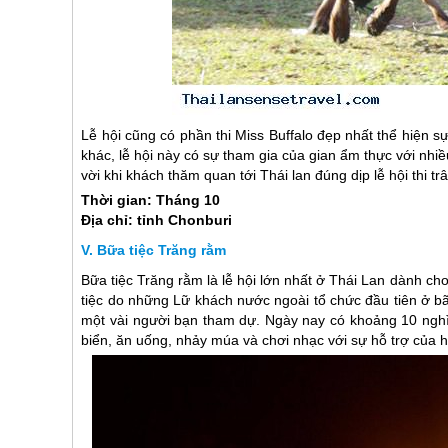
Lễ hội cũng có phần thi Miss Buffalo đẹp nhất thể hiện 
khác, lễ hội này có sự tham gia của gian ẩm thực với nhiề
vời khi khách thăm quan tới
Thái lan
đúng dịp lễ hội thi t
Thời gian: Tháng 10
Địa chỉ: tỉnh Chonburi
Bữa tiệc Trăng rằm
Bữa tiệc Trăng rằm là lễ hội lớn nhất ở
Thái Lan
dành cho
tiệc do những Lữ khách nước ngoài tổ chức đầu tiên ở b
một vài người bạn tham dự. Ngày nay có khoảng 10 nghìn
biển, ăn uống, nhảy múa và chơi nhạc với sự hỗ trợ của h