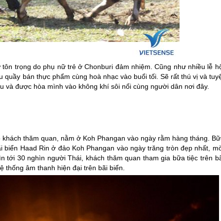
sự tôn trọng do phụ nữ trẻ ở Chonburi đảm nhiệm. Cũng như nhiều lễ h
u quầy bán thực phẩm cùng hoà nhạc vào buổi tối. Sẽ rất thú vị và tuy
râu và được hòa mình vào không khí sôi nổi cùng người dân nơi đây.
 khách thăm quan, nằm ở Koh Phangan vào ngày rằm hàng tháng. Bữ
ãi biển Haad Rin ở đảo Koh Phangan vào ngày trăng tròn đẹp nhất, mờ
 tới 30 nghìn người Thái, khách thăm quan tham gia bữa tiệc trên bã
ệ thống âm thanh hiện đại trên bãi biển.