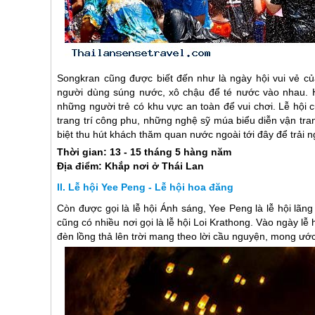
Songkran cũng được biết đến như là ngày hội vui vẻ củ
người dùng súng nước, xô chậu để té nước vào nhau.
những người trẻ có khu vực an toàn để vui chơi. Lễ hội
trang trí công phu, những nghệ sỹ múa biểu diễn vận tr
biệt thu hút khách thăm quan nước ngoài tới đây để trải 
Thời gian: 13 - 15 tháng 5 hàng năm
Địa điểm: Khắp nơi ở
Thái Lan
Lễ hội Yee Peng - Lễ hội hoa đăng
Còn được gọi là lễ hội Ánh sáng, Yee Peng là lễ hội lã
cũng có nhiều nơi gọi là lễ hội Loi Krathong. Vào ngày lễ
đèn lồng thả lên trời mang theo lời cầu nguyện, mong ước