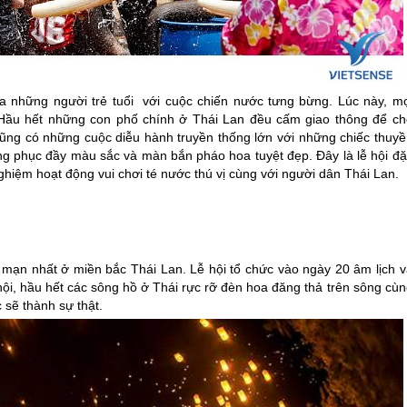
a những người trẻ tuổi với cuộc chiến nước tưng bừng. Lúc này, mọ
 Hầu hết những con phố chính ở
Thái Lan
đều cấm giao thông để ch
 cũng có những cuộc diễu hành truyền thống lớn với những chiếc thuyề
ang phục đầy màu sắc và màn bắn pháo hoa tuyệt đẹp. Đây là lễ hội đặ
nghiệm hoạt động vui chơi té nước thú vị cùng với người dân
Thái Lan
.
ng mạn nhất ở miền bắc
Thái Lan
. Lễ hội tổ chức vào ngày 20 âm lịch 
 hội, hầu hết các sông hồ ở Thái rực rỡ đèn hoa đăng thả trên sông cù
 sẽ thành sự thật.