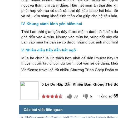
ngọt và thậm chí cả vị đắng. Hầu hết món ăn thái đều 
phối hợp với rau củ quả rất tươi để kéo lại sự hài hòa
và sả - vừa sảng khoái tinh thần vừa giúp cho hệ tiêu hóa
Khung cảnh bình yên hiếm hoi
Thái Lan
thời gian gần đây được mệnh danh là ‘’thiên đ
ghé đến vào 4 mùa. Nhưng vào mùa hè, vùng đất này vắng
Lan
vào mùa hè bạn sẽ có được những bức ảnh một mình t
Nhiều điều hấp dẫn bất ngờ
Mùa hè chính là lúc thích hợp nhất để đến Phuket hay P
thuyền, cưỡi tàu chuối, dù lượn, lướt ván sẽ dễ dàng, khô
VietSense travel có rất nhiều Chương Trình Ghép Đoàn vớ
5 Lý Do Hấp Dẫn Khiến Bạn Không Thể Bỏ
6
59
6
Những món ăn đường phố Thái Lan khiến khách thăm 