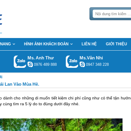
 NANG
HÌNH ẢNH KHÁCH ĐOÀN
LIÊN HỆ
GIỚI THIỆU
Ms. Anh Thư
Ms.Vân Nhi
0976 489 888
0947 348 228
Đi
ái Lan Vào Mùa Hè.
o dành cho những di muốn tiết kiệm chi phí cũng như có thể tận hưởn
ãy cùng tìm ra 5 lý do to đùng dưới đây nhé.