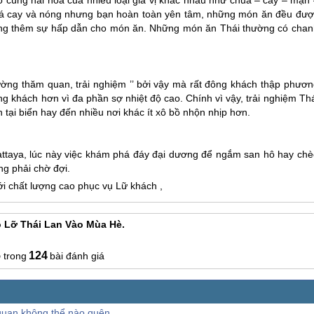
khá cay và nóng nhưng bạn hoàn toàn yên tâm, những món ăn đều đượ
, tăng thêm sự hấp dẫn cho món ăn. Những món ăn Thái thường có chan
.
ường thăm quan, trải nghiệm ’’ bởi vậy mà rất đông khách thập phươn
 khách hơn vì đa phần sợ nhiệt độ cao. Chính vì vậy, trải nghiệm
Thá
ại biển hay đến nhiều nơi khác ít xô bồ nhộn nhịp hơn.
attaya, lúc này việc khám phá đáy đại dương để ngắm san hô hay chè
ng phải chờ đợi.
i chất lượng cao phục vụ Lữ khách ,
 Lỡ Thái Lan Vào Mùa Hè.
5
124
bài đánh giá
quan không thể nào quên