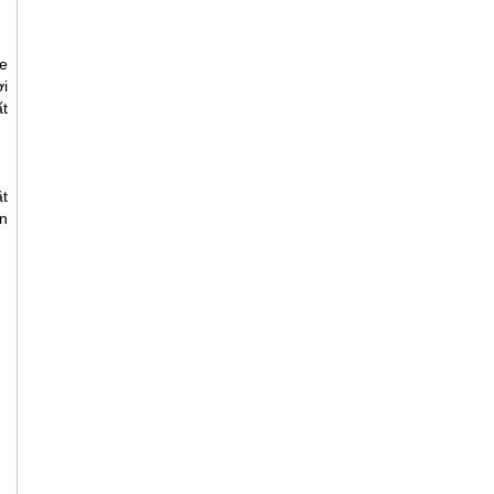
e
i
t
t
n