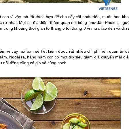
 cao vì vậy mà rất thích hợp để cho cây cối phát triển, muôn hoa kho
c rỡ nhất. Một số địa điểm thăm quan nổi tiếng như đảo Phuket, ngườ
rong khoảng thời gian từ tháng 6 tới tháng 8 vì mưa rào đến và đi rấ
ểm vì vậy mà bạn sẽ tiết kiệm được rất nhiều chi phí liên quan từ đặ
ắm. Ngoài ra, hàng năm còn có một dịp siêu giảm giá khuyến mãi diễ
u nổi tiếng cũng có giá vô cùng sock.