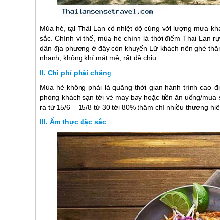
Mùa hè, tại
Thái Lan
có nhiệt độ cùng với lượng mưa khá
sắc. Chính vì thế, mùa hè chính là thời điểm
Thái Lan
rự
dân địa phương ở đây còn khuyến Lữ khách nên ghé thăm t
nhanh, không khí mát mẻ, rất dễ chịu.
Chi phí phải chăng
Mùa hè không phải là quãng thời gian hành trình cao đi
phòng khách sạn tới vé may bay hoặc tiền ăn uống/mua s
ra từ 15/6 – 15/8 từ 30 tới 80% thậm chí nhiều thương hiệ
Ẩm thực đặc sắc