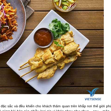
ặc sắc và đều khiến cho khách thăm quan trên khắp nơi thế giới phả
 cùng hài hòa của nhiều loại gia vị khác nhau như chua – cay – mặn 