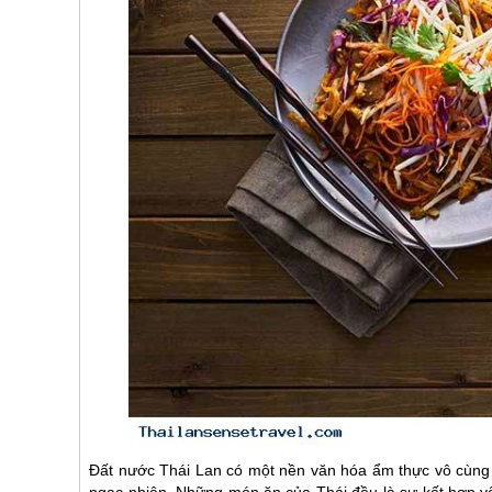
Đất nước
Thái Lan
có một nền văn hóa ẩm thực vô cùng đ
ngạc nhiên. Những món ăn của Thái đều là sự kết hợp vô