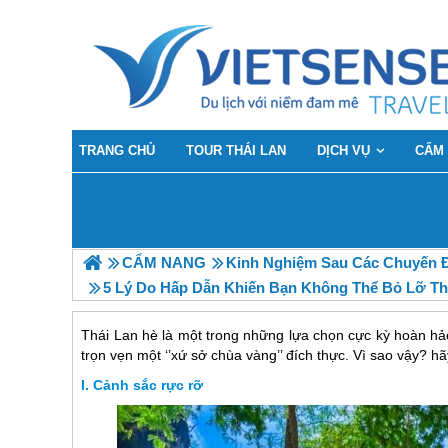
TRANG CHỦ
TOUR THÁI LAN
DỊCH VỤ
CẨM
CẨM NANG
Kinh Nghiệm Sau Các Chuyến 
5 Lý Do Hấp Dẫn Khiến Bạn Không Thể Bỏ Lỡ Th
Thái Lan hè là một trong những lựa chọn cực kỳ hoàn hả
trọn vẹn một ‘’xứ sở chùa vàng’’ đích thực. Vì sao vậy? h
Cảnh sắc rực rỡ