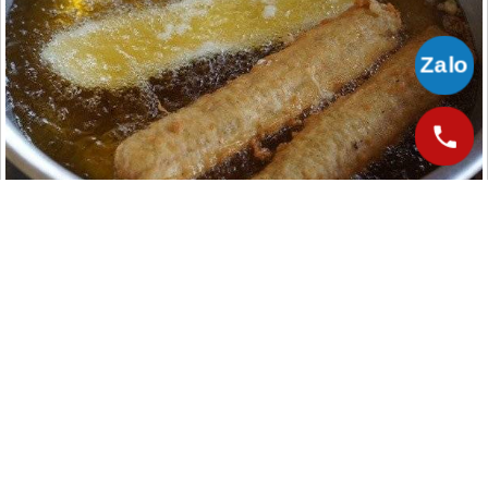
Trà sữa
Móntrà sữa Tháiđang làm mưa làm gió tại khắp các cửa hàng giải
khát Việt Nam cũng là thức uống vô cùng được ưa chuộng tại
Thái
Lan
. Trà sữa Thái có màu cam đặc trưng do được pha từ hồng trà
với sữa (mà phải là sữa bột, sữa đặc và bột sữa nguyên kem để tạo
nên vị béo ngậy của sữa mà không mất đi vị trà đặc trưng). Tại
Thái
Lan
, bạn có thể bắt gặp món giải nhiệt này trên bất cứ nơi nào.