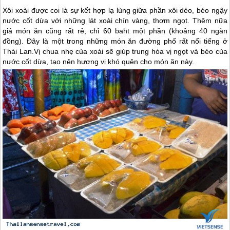
Xôi xoài được coi là sự kết hợp lạ lùng giữa phần xôi dẻo, béo ngậy
nước cốt dừa với những lát xoài chín vàng, thơm ngọt. Thêm nữa
giá món ăn cũng rất rẻ, chỉ 60 baht một phần (khoảng 40 ngàn
đồng). Đây là một trong những món ăn đường phố rất nổi tiếng ở
Thái Lan
.Vị chua nhẹ của xoài sẽ giúp trung hòa vị ngọt và béo của
nước cốt dừa, tạo nên hương vị khó quên cho món ăn này.