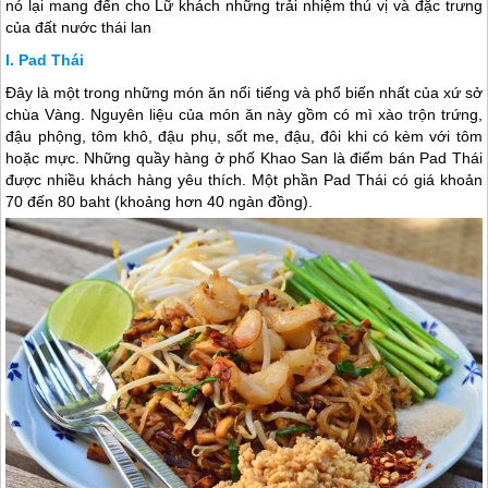
nó lại mang đến cho Lữ khách những trải nhiệm thú vị và đặc trưng
của đất nước thái lan
Pad Thái
Đây là một trong những món ăn nổi tiếng và phổ biến nhất của xứ sở
chùa Vàng. Nguyên liệu của món ăn này gồm có mì xào trộn trứng,
đậu phộng, tôm khô, đậu phụ, sốt me, đậu, đôi khi có kèm với tôm
hoặc mực. Những quầy hàng ở phố Khao San là điểm bán Pad Thái
được nhiều khách hàng yêu thích. Một phần Pad Thái có giá khoản
70 đến 80 baht (khoảng hơn 40 ngàn đồng).