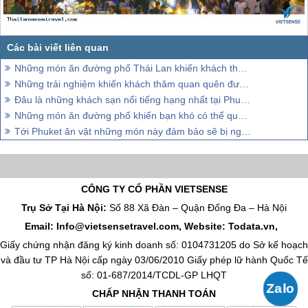
Những món ăn đường phố Thái Lan khiến khách thăm quan không thể nào quên
Những trải nghiệm khiến khách thăm quan quên đường về ở Chiang Mai
Đâu là những khách sạn nổi tiếng hạng nhất tại Phuket Thái Lan
Những món ăn đường phố khiến bạn khó có thể quên tại Thái Lan
Tới Phuket ăn vặt những món này đảm bảo sẽ bị nghiện
CÔNG TY CỔ PHẦN VIETSENSE
Trụ Sở Tại Hà Nội:
Số 88 Xã Đàn – Quận Đống Đa – Hà Nội
Email: Info@vietsensetravel.com, Website: Todata.vn,
Giấy chứng nhận đăng ký kinh doanh số: 0104731205 do Sở kế hoạch
và đầu tư TP Hà Nội cấp ngày 03/06/2010 Giấy phép lữ hành Quốc Tế
số: 01-687/2014/TCDL-GP LHQT
CHẤP NHẬN THANH TOÁN