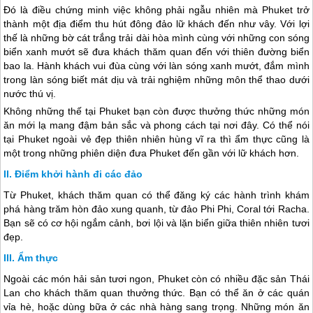
Đó là điều chứng minh việc không phải ngẫu nhiên mà Phuket trở
thành một địa điểm thu hút đông đảo lữ khách đến như vây. Với lợi
thế là những bờ cát trắng trải dài hòa mình cùng với những con sóng
biển xanh mướt sẽ đưa khách thăm quan đến với thiên đường biển
bao la. Hành khách vui đùa cùng với làn sóng xanh mướt, đắm mình
trong làn sóng biết mát dịu và trải nghiệm những môn thể thao dưới
nước thú vị.
Không những thế tại Phuket bạn còn được thưởng thức những món
ăn mới lạ mang đậm bản sắc và phong cách tại nơi đây. Có thể nói
tại Phuket ngoài vẻ đẹp thiên nhiên hùng vĩ ra thì ẩm thực cũng là
một trong những phiên diện đưa Phuket đến gần với lữ khách hơn.
Điểm khởi hành đi các đảo
Từ Phuket, khách thăm quan có thể đăng ký các hành trình khám
phá hàng trăm hòn đảo xung quanh, từ đảo Phi Phi, Coral tới Racha.
Bạn sẽ có cơ hội ngắm cảnh, bơi lội và lặn biển giữa thiên nhiên tươi
đẹp.
Ẩm thực
Ngoài các món hải sản tươi ngon, Phuket còn có nhiều đặc sản
Thái
Lan
cho khách thăm quan thưởng thức. Bạn có thể ăn ở các quán
vỉa hè, hoặc dùng bữa ở các nhà hàng sang trọng. Những món ăn