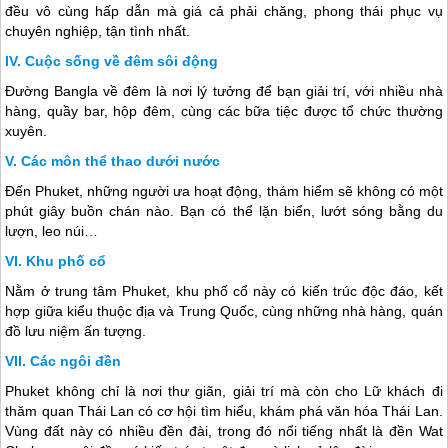
đều vô cùng hấp dẫn mà giá cả phải chăng, phong thái phục vụ
chuyên nghiệp, tận tình nhất.
Cuộc sống về đêm sôi động
Đường Bangla về đêm là nơi lý tưởng để bạn giải trí, với nhiều nhà
hàng, quầy bar, hộp đêm, cùng các bữa tiệc được tổ chức thường
xuyên.
Các môn thể thao dưới nước
Đến Phuket, những người ưa hoạt động, thám hiểm sẽ không có một
phút giây buồn chán nào. Bạn có thể lặn biển, lướt sóng bằng du
lượn, leo núi…
Khu phố cổ
Nằm ở trung tâm Phuket, khu phố cổ này có kiến trúc độc đáo, kết
hợp giữa kiểu thuộc địa và Trung Quốc, cùng những nhà hàng, quán
đồ lưu niệm ấn tượng.
Các ngôi đền
Phuket không chỉ là nơi thư giãn, giải trí mà còn cho Lữ khách đi
thăm quan
Thái Lan
có cơ hội tìm hiểu, khám phá văn hóa
Thái Lan
.
Vùng đất này có nhiều đền đài, trong đó nổi tiếng nhất là đền Wat