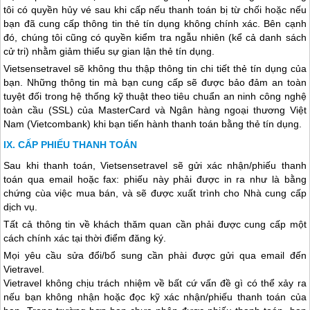
tôi có quyền hủy vé sau khi cấp nếu thanh toán bị từ chối hoặc nếu
bạn đã cung cấp thông tin thẻ tín dụng không chính xác. Bên cạnh
đó, chúng tôi cũng có quyền kiểm tra ngẫu nhiên (kể cả danh sách
cử tri) nhằm giảm thiểu sự gian lận thẻ tín dụng.
Vietsensetravel sẽ không thu thập thông tin chi tiết thẻ tín dụng của
bạn. Những thông tin mà bạn cung cấp sẽ được bảo đảm an toàn
tuyệt đối trong hệ thống kỹ thuật theo tiêu chuẩn an ninh công nghệ
toàn cầu (SSL) của MasterCard và Ngân hàng ngoại thương Việt
Nam (Vietcombank) khi bạn tiến hành thanh toán bằng thẻ tín dụng.
CẤP PHIẾU THANH TOÁN
Sau khi thanh toán, Vietsensetravel sẽ gửi xác nhận/phiếu thanh
toán qua email hoặc fax: phiếu này phải được in ra như là bằng
chứng cùa việc mua bán, và sẽ được xuất trình cho Nhà cung cấp
dịch vụ.
Tất cả thông tin về khách thăm quan cần phải được cung cấp một
cách chính xác tại thời điểm đăng ký.
Mọi yêu cầu sửa đổi/bổ sung cần phài được gửi qua email đến
Vietravel.
Vietravel không chịu trách nhiệm về bất cứ vấn đề gì có thể xảy ra
nếu bạn không nhận hoặc đọc kỹ xác nhận/phiếu thanh toán của