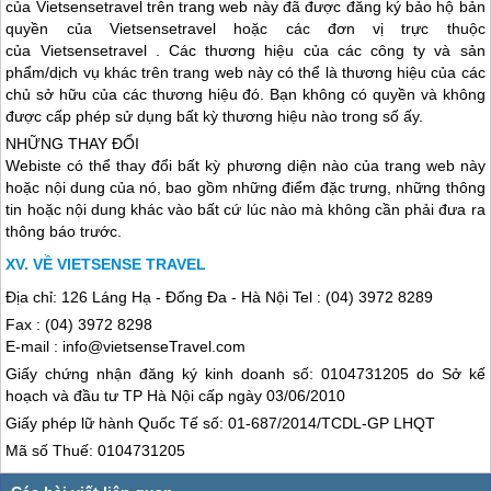
của Vietsensetravel trên trang web này đã được đăng ký bảo hộ bản
quyền của Vietsensetravel hoặc các đơn vị trực thuộc
của Vietsensetravel . Các thương hiệu của các công ty và sản
phẩm/dịch vụ khác trên trang web này có thể là thương hiệu của các
chủ sở hữu của các thương hiệu đó. Bạn không có quyền và không
được cấp phép sử dụng bất kỳ thương hiệu nào trong số ấy.
NHỮNG THAY ĐỔI
Webiste có thể thay đổi bất kỳ phương diện nào của trang web này
hoặc nội dung của nó, bao gồm những điểm đặc trưng, những thông
tin hoặc nội dung khác vào bất cứ lúc nào mà không cần phải đưa ra
thông báo trước.
VỀ VIETSENSE TRAVEL
Địa chỉ: 126 Láng Hạ - Đống Đa - Hà Nội Tel : (04) 3972 8289
Fax : (04) 3972 8298
E-mail : info@vietsenseTravel.com
Giấy chứng nhận đăng ký kinh doanh số: 0104731205 do Sở kế
hoạch và đầu tư TP Hà Nội cấp ngày 03/06/2010
Giấy phép lữ hành Quốc Tế số: 01-687/2014/TCDL-GP LHQT
Mã số Thuế: 0104731205