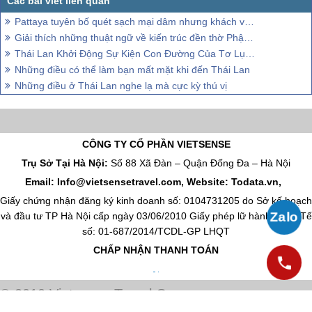
Pattaya tuyên bố quét sạch mại dâm nhưng khách vẫn ‘’đông như kiến’’
Giải thích những thuật ngữ về kiến trúc đền thờ Phật giáo ở Thái Lan
Thái Lan Khởi Động Sự Kiện Con Đường Của Tơ Lụa - Con Đường Thái Lan
Những điều có thể làm bạn mất mặt khi đến Thái Lan
Những điều ở Thái Lan nghe lạ mà cực kỳ thú vị
CÔNG TY CỔ PHẦN VIETSENSE
Trụ Sở Tại Hà Nội:
Số 88 Xã Đàn – Quận Đống Đa – Hà Nội
Email: Info@vietsensetravel.com, Website: Todata.vn,
Giấy chứng nhận đăng ký kinh doanh số: 0104731205 do Sở kế hoạch
và đầu tư TP Hà Nội cấp ngày 03/06/2010 Giấy phép lữ hành Quốc Tế
số: 01-687/2014/TCDL-GP LHQT
CHẤP NHẬN THANH TOÁN
© 2010 Vietsense Travel Group