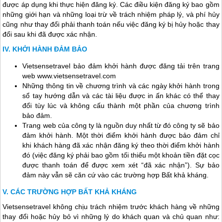
được áp dụng khi thực hiện đăng ký. Các điều kiện đăng ký bao gồm
những giới hạn và những loại trừ về trách nhiệm pháp lý, và phí hủy
cũng như thay đổi phải thanh toán nếu việc đăng ký bị hủy hoặc thay
đổi sau khi đã được xác nhận.
KHỞI HÀNH ĐẢM BẢO
Vietsensetravel bảo đảm khởi hành được đăng tải trên trang
web www.vietsensetravel.com
Những thông tin về chương trình và các ngày khởi hành trong
sổ tay hướng dẫn và các tài liệu được in ấn khác có thể thay
đổi tùy lúc và không cấu thành một phần của chương trình
bảo đảm.
Trang web của công ty là nguồn duy nhất từ đó công ty sẽ bảo
đảm khởi hành. Một thời điểm khởi hành được bảo đảm chỉ
khi khách hàng đã xác nhận đăng ký theo thời điểm khởi hành
đó (việc đăng ký phải bao gồm tối thiểu một khoản tiền đặt cọc
được thanh toán để được xem xét “đã xác nhận”). Sự bảo
đảm này vẫn sẽ căn cứ vào các trường hợp Bất khả kháng.
CÁC TRƯỜNG HỢP BẤT KHẢ KHÁNG
Vietsensetravel không chịu trách nhiệm trước khách hàng về những
thay đổi hoặc hủy bỏ vì những lý do khách quan và chủ quan như: