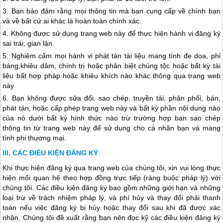
3. Bạn bảo đảm rằng mọi thông tin mà bạn cung cấp về chính bạn
và về bất cứ ai khác là hoàn toàn chính xác.
4. Không được sử dụng trang web này để thực hiện hành vi đăng ký
sai trái, gian lận.
5. Nghiêm cấm mọi hành vi phát tán tài liệu mang tính đe dọa, phỉ
báng,khiêu dâm, chính trị hoặc phân biệt chủng tộc hoặc bất kỳ tài
liệu bất hợp pháp hoặc khiêu khích nào khác thông qua trang web
này.
6. Bạn không được sửa đổi, sao chép, truyền tải, phân phối, bán,
phát tán, hoặc cấp phép trang web này và bất kỳ phần nội dung nào
của nó dưới bất kỳ hình thức nào trừ trường hợp bạn sao chép
thông tin từ trang web này để sử dụng cho cá nhân bạn và mang
tính phi thương mại.
CÁC ĐIỀU KIỆN ĐĂNG KÝ
Khi thực hiện đăng ký qua trang web của chúng tôi, xin vui lòng thực
hiện mối quan hệ theo hợp đồng trực tiếp (ràng buộc pháp lý) với
chúng tôi. Các điều kiện đăng ký bao gồm những giới hạn và những
loại trừ về trách nhiệm pháp lý, và phí hủy và thay đổi phải thanh
toán nếu việc đăng ký bị hủy hoặc thay đổi sau khi đã được xác
nhận. Chúng tôi đề xuất rằng bạn nên đọc kỹ các điều kiện đăng ký