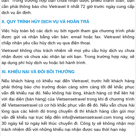
bạn. Trong trường hợp bạn chưa nhận được phiếu thanh toán, bạn
cần phải thông báo cho Vietravel ít nhất 72 giờ trước ngày cung cấp
dịch vụ ấn định.
QUY TRÌNH HỦY DỊCH VỤ VÀ HOÀN TRẢ
Việc hủy toàn bộ các dịch vụ bởi người tham gia chương trình phải
được gửi và nhận bằng văn bản: email hoặc fax. Vietravel không
chấp nhận yêu cầu hủy dịch vụ qua điện thoại.
Vietravel không chịu trách nhiệm về mọi yêu cầu hủy dịch vụ chưa
nhận được và chưa xác nhận lại với bạn. Trong trường hợp này, sẽ
áp dụng phí hủy dịch vụ hoặc bỏ hành trình.
KHIẾU NẠI VÀ ĐÒI BỒI THƯỜNG
Nếu khách hàng có khiếu nại đến Vietravel, trước hết khách hàng
phải thông báo cho trưởng đoàn càng sớm càng tốt để khắc phục
vấn đề khiếu nại đó. Nếu không hài lòng, khách hàng có thể liên hệ
với đại diện (bán hàng) của Vietsensetravel trong khi đi chương trình
để Vietsensetravel có cơ hội khắc phục vấn đề đó. Nếu vẫn chưa hài
lòng qua các kênh đó trong chuyến đi thì khách hàng cần gửi mọi
vấn đề khiếu nại trực tiếp đến info@vietsensetravel.com trong vòng
30 ngày kể từ ngày kết thúc chuyến đi. Công ty sẽ không nhận mọi
trách nhiệm đối với những khiếu nại nhận được sau thời hạn này.