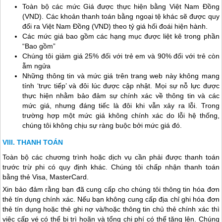
Toàn bộ các mức Giá được thực hiện bằng Việt Nam Đồng
(VND). Các khoản thanh toán bằng ngoại tệ khác sẽ được quy
đổi ra Việt Nam Đồng (VND) theo tỷ giá hối đoái hiện hành.
Các mức giá bao gồm các hạng mục được liệt kê trong phần
“Bao gồm”
Chúng tôi giảm giá 25% đối với trẻ em và 90% đối với trẻ còn
ẵm ngửa
Những thông tin và mức giá trên trang web này không mang
tính ‘trực tiếp’ và đôi lúc được cập nhật. Mọi sự nỗ lực được
thực hiện nhằm bảo đảm sự chính xác về thông tin và các
mức giá, nhưng đáng tiếc là đôi khi vẫn xảy ra lỗi. Trong
trường hợp một mức giá không chính xác do lỗi hệ thống,
chúng tôi không chịu sự ràng buộc bởi mức giá đó.
THANH TOÁN
Toàn bộ các chương trình hoặc dịch vụ cần phải được thanh toán
trước trừ phi có quy định khác. Chúng tôi chấp nhận thanh toán
bằng thẻ Visa, MasterCard.
Xin bảo đảm rằng bạn đã cung cấp cho chúng tôi thông tin hóa đơn
thẻ tín dụng chính xác. Nếu bạn không cung cấp địa chỉ ghi hóa đơn
thẻ tín dụng hoặc thẻ ghi nợ và/hoặc thông tin chủ thẻ chính xác thì
việc cấp vé có thể bị trì hoãn và tổng chi phí có thể tăng lên. Chúng