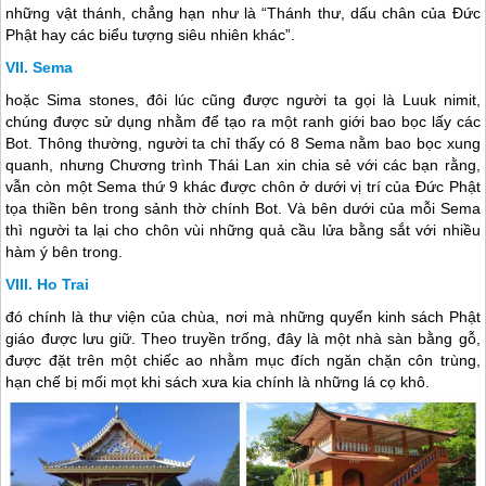
những vật thánh, chẳng hạn như là “Thánh thư, dấu chân của Đức
Phật hay các biểu tượng siêu nhiên khác”.
Sema
hoặc Sima stones, đôi lúc cũng được người ta gọi là Luuk nimit,
chúng được sử dụng nhằm để tạo ra một ranh giới bao bọc lấy các
Bot. Thông thường, người ta chỉ thấy có 8 Sema nằm bao bọc xung
quanh, nhưng Chương trình
Thái Lan
xin chia sẻ với các bạn rằng,
vẫn còn một Sema thứ 9 khác được chôn ở dưới vị trí của Đức Phật
tọa thiền bên trong sảnh thờ chính Bot. Và bên dưới của mỗi Sema
thì người ta lại cho chôn vùi những quả cầu lửa bằng sắt với nhiều
hàm ý bên trong.
Ho Trai
đó chính là thư viện của chùa, nơi mà những quyển kinh sách Phật
giáo được lưu giữ. Theo truyền trống, đây là một nhà sàn bằng gỗ,
được đặt trên một chiếc ao nhằm mục đích ngăn chặn côn trùng,
hạn chế bị mối mọt khi sách xưa kia chính là những lá cọ khô.