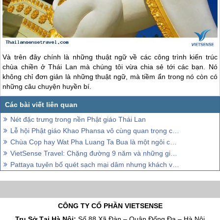
Và trên đây chính là những thuật ngữ về các công trình kiến trúc
chùa chiền ở
Thái Lan
mà chúng tôi vừa chia sẻ tới các bạn. Nó
không chỉ đơn giản là những thuật ngữ, mà tiềm ẩn trong nó còn có
những câu chuyện huyền bí.
Nét đặc trưng trong nền Phật giáo Thái Lan
Lễ hội Phật giáo Khao Phansa vô cùng quan trọng của Thái Lan
Chùa Cọp hay Wat Pha Luang Ta Bua là một ngôi chùa Phật giáo Nguyên thủy ở phía Tây Thái Lan
VietSense Travel: Chặng đường 9 năm và những giải thưởng danh giá
Pattaya tuyên bố quét sạch mại dâm nhưng khách vẫn ‘’đông như kiến’’
CÔNG TY CỔ PHẦN VIETSENSE
Trụ Sở Tại Hà Nội:
Số 88 Xã Đàn – Quận Đống Đa – Hà Nội