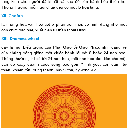
tụng kinh cho người đã khuất và sau đó tiến hành hỏa thiêu họ.
Thông thường, mỗi ngôi chùa đều có một lò hỏa táng.
Chofah
là những hoa văn hoạ tiết ở phần trên mái, có hình dạng như một
con chim đặc biệt, xuất hiện từ thần thoại Hindu.
Dhamma wheel
đây là một biểu tượng của Phật Giáo về Giáo Pháp, nhìn dáng vẻ
của chúng trông giống một chiếc bánh lái với 8 hoặc 24 nan hoa.
Thông thường, thì có tới 24 nan hoa, mỗi nan hoa đại diện cho một
vấn đề xoay quanh cuộc sống bao gồm “Tình yêu, can đảm, từ
thiện, khiêm tốn, trung thành, hay vị tha, hy vọng v.v…”.