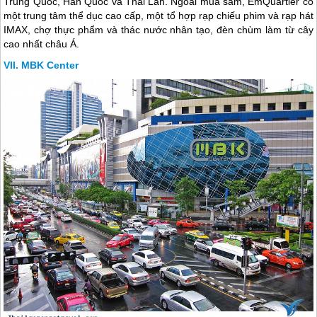
Trung Quốc, Hàn Quốc và
Thái Lan
. Ngoài mua sắm, EmQuartier có
một trung tâm thể dục cao cấp, một tổ hợp rạp chiếu phim và rạp hát
IMAX, chợ thực phẩm và thác nước nhân tạo, đèn chùm làm từ cây
cao nhất châu Á.
MBK Center