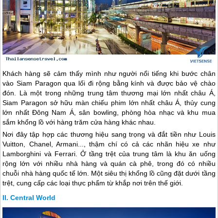
Khách hàng sẽ cảm thấy mình như người nổi tiếng khi bước chân
vào Siam Paragon qua lối đi rộng bằng kính và được bảo vệ chào
đón. Là một trong những trung tâm thương mại lớn nhất châu Á,
Siam Paragon sở hữu màn chiếu phim lớn nhất châu Á, thủy cung
lớn nhất Đông Nam Á, sân bowling, phòng hòa nhạc và khu mua
sắm khổng lồ với hàng trăm cửa hàng khác nhau.
Nơi đây tập hợp các thương hiệu sang trọng và đắt tiền như Louis
Vuitton, Chanel, Armani..., thậm chí có cả các nhãn hiệu xe như
Lamborghini và Ferrari. Ở tầng trệt của trung tâm là khu ăn uống
rộng lớn với nhiều nhà hàng và quán cà phê, trong đó có nhiều
chuỗi nhà hàng quốc tế lớn. Một siêu thị khổng lồ cũng đặt dưới tầng
trệt, cung cấp các loại thực phẩm từ khắp nơi trên thế giới.
Central World