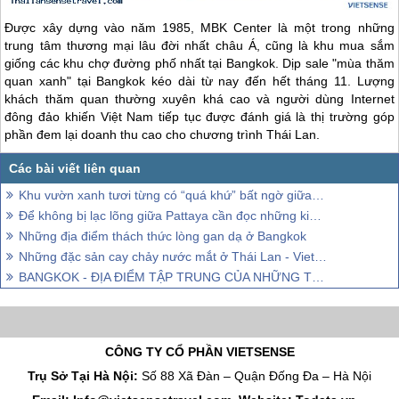
Được xây dựng vào năm 1985, MBK Center là một trong những
trung tâm thương mại lâu đời nhất châu Á, cũng là khu mua sắm
giống các khu chợ đường phố nhất tại Bangkok. Dịp sale "mùa thăm
quan xanh" tại Bangkok kéo dài từ nay đến hết tháng 11. Lượng
khách thăm quan thường xuyên khá cao và người dùng Internet
đông đảo khiến Việt Nam tiếp tục được đánh giá là thị trường góp
phần đem lại doanh thu cao cho chương trình
Thái Lan
.
Khu vườn xanh tươi từng có “quá khứ” bất ngờ giữa lòng Bangkok
Để không bị lạc lõng giữa Pattaya cần đọc những kinh nghiệm này!
Những địa điểm thách thức lòng gan dạ ở Bangkok
Những đặc sản cay chảy nước mắt ở Thái Lan - Vietsense Travel
BANGKOK - ĐỊA ĐIỂM TẬP TRUNG CỦA NHỮNG THƯƠNG HIỆU TOÀN CẦU
CÔNG TY CỔ PHẦN VIETSENSE
Trụ Sở Tại Hà Nội:
Số 88 Xã Đàn – Quận Đống Đa – Hà Nội