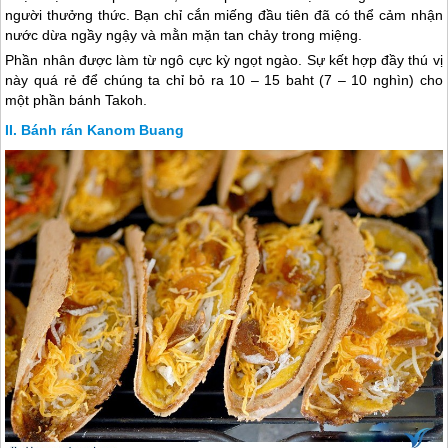
người thưởng thức. Bạn chỉ cắn miếng đầu tiên đã có thể cảm nhận
nước dừa ngầy ngậy và mằn mặn tan chảy trong miệng.
Phần nhân được làm từ ngô cực kỳ ngọt ngào. Sự kết hợp đầy thú vị
này quá rẻ để chúng ta chỉ bỏ ra 10 – 15 baht (7 – 10 nghìn) cho
một phần bánh Takoh.
Bánh rán Kanom Buang