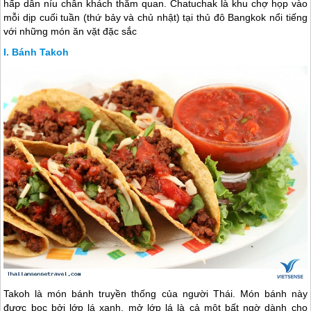
hấp dẫn níu chân khách thăm quan. Chatuchak là khu chợ họp vào
mỗi dịp cuối tuần (thứ bảy và chủ nhật) tại thủ đô Bangkok nổi tiếng
với những món ăn vặt đặc sắc
Bánh Takoh
Takoh là món bánh truyền thống của người Thái. Món bánh này
được bọc bởi lớp lá xanh, mở lớp lá là cả một bất ngờ dành cho