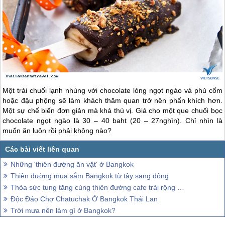
Một trái chuối lạnh nhúng với chocolate lỏng ngọt ngào và phủ cốm
hoặc đậu phộng sẽ làm khách thăm quan trở nên phấn khích hơn.
Một sự chế biến đơn giản mà khá thú vị. Giá cho một que chuối bọc
chocolate ngọt ngào là 30 – 40 baht (20 – 27nghìn). Chỉ nhìn là
muốn ăn luôn rồi phải không nào?
Những 'thiên đường ăn vặt' ở Bangkok
Thiên đường mua sắm Bangkok từ tây sang đông
Thỏa sức tung tăng cùng thiên đường cafe trải rộng Bangkok Thái Lan
Độc Đáo Chợ Chatuchak Ở Bangkok Thái Lan
Trời mưa nên làm gì ở Bangkok?