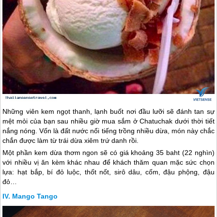
Những viên kem ngọt thanh, lạnh buốt nơi đầu lưỡi sẽ đánh tan sự
mệt mỏi của bạn sau nhiều giờ mua sắm ở Chatuchak dưới thời tiết
nắng nóng. Vốn là đất nước nổi tiếng trồng nhiều dừa, món này chắc
chắn được làm từ trái dừa xiêm trứ danh rồi.
Một phần kem dừa thơm ngon sẽ có giá khoảng 35 baht (22 nghìn)
với nhiều vị ăn kèm khác nhau để khách thăm quan mặc sức chọn
lựa: hạt bắp, bí đỏ luộc, thốt nốt, sirô dâu, cốm, đậu phộng, đậu
đỏ…
Mango Tango