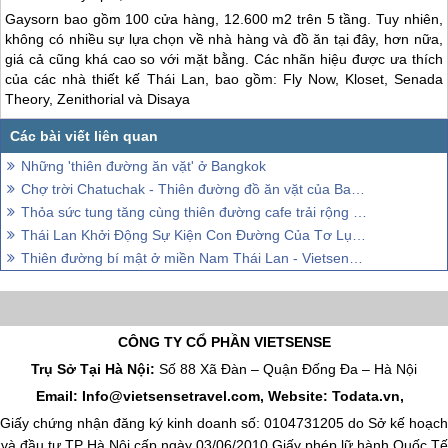
Gaysorn bao gồm 100 cửa hàng, 12.600 m2 trên 5 tầng. Tuy nhiên,
không có nhiều sự lựa chọn về nhà hàng và đồ ăn tại đây, hơn nữa,
giá cả cũng khá cao so với mặt bằng. Các nhãn hiệu được ưa thích
của các nhà thiết kế
Thái Lan
, bao gồm: Fly Now, Kloset, Senada
Theory, Zenithorial và Disaya
Những 'thiên đường ăn vặt' ở Bangkok
Chợ trời Chatuchak - Thiên đường đồ ăn vặt của Bangkok Thái Lan
Thỏa sức tung tăng cùng thiên đường cafe trải rộng Bangkok Thái Lan
Thái Lan Khởi Động Sự Kiện Con Đường Của Tơ Lụa - Con Đường Thái Lan
Thiên đường bí mật ở miền Nam Thái Lan - Vietsense Travel
CÔNG TY CỔ PHẦN VIETSENSE
Trụ Sở Tại Hà Nội:
Số 88 Xã Đàn – Quận Đống Đa – Hà Nội
Email: Info@vietsensetravel.com, Website: Todata.vn,
Giấy chứng nhận đăng ký kinh doanh số: 0104731205 do Sở kế hoạch
và đầu tư TP Hà Nội cấp ngày 03/06/2010 Giấy phép lữ hành Quốc Tế