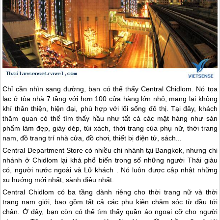
Chỉ cần nhìn sang đường, bạn có thể thấy Central Chidlom. Nó tọa
lạc ở tòa nhà 7 tầng với hơn 100 cửa hàng lớn nhỏ, mang lại không
khí thân thiện, hiện đại, phù hợp với lối sống đô thị. Tại đây, khách
thăm quan có thể tìm thấy hầu như tất cả các mặt hàng như sản
phẩm làm đẹp, giày dép, túi xách, thời trang của phụ nữ, thời trang
nam, đồ trang trí nhà cửa, đồ chơi, thiết bị điện tử, sách...
Central Department Store có nhiều chi nhánh tại Bangkok, nhưng chi
nhánh ở Chidlom lại khá phổ biến trong số những người Thái giàu
có, người nước ngoài và Lữ khách . Nó luôn được cập nhật những
xu hướng mới nhất, sành điệu nhất.
Central Chidlom có ba tầng dành riêng cho thời trang nữ và thời
trang nam giới, bao gồm tất cả các phụ kiện chăm sóc từ đầu tới
chân. Ở đây, bạn còn có thể tìm thấy quần áo ngoại cỡ cho người