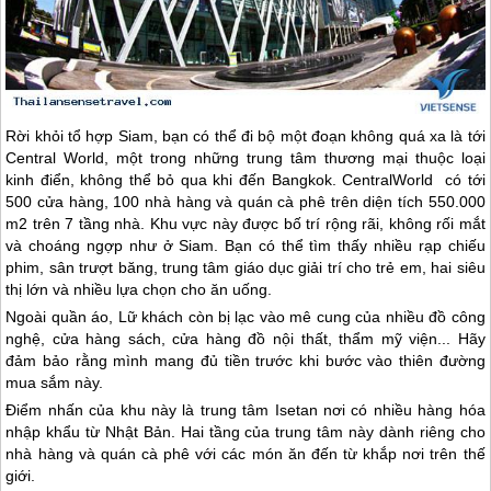
Rời khỏi tổ hợp Siam, bạn có thể đi bộ một đoạn không quá xa là tới
Central World, một trong những trung tâm thương mại thuộc loại
kinh điển, không thể bỏ qua khi đến Bangkok. CentralWorld có tới
500 cửa hàng, 100 nhà hàng và quán cà phê trên diện tích 550.000
m2 trên 7 tầng nhà. Khu vực này được bố trí rộng rãi, không rối mắt
và choáng ngợp như ở Siam. Bạn có thể tìm thấy nhiều rạp chiếu
phim, sân trượt băng, trung tâm giáo dục giải trí cho trẻ em, hai siêu
thị lớn và nhiều lựa chọn cho ăn uống.
Ngoài quần áo, Lữ khách còn bị lạc vào mê cung của nhiều đồ công
nghệ, cửa hàng sách, cửa hàng đồ nội thất, thẩm mỹ viện... Hãy
đảm bảo rằng mình mang đủ tiền trước khi bước vào thiên đường
mua sắm này.
Điểm nhấn của khu này là trung tâm Isetan nơi có nhiều hàng hóa
nhập khẩu từ Nhật Bản. Hai tầng của trung tâm này dành riêng cho
nhà hàng và quán cà phê với các món ăn đến từ khắp nơi trên thế
giới.