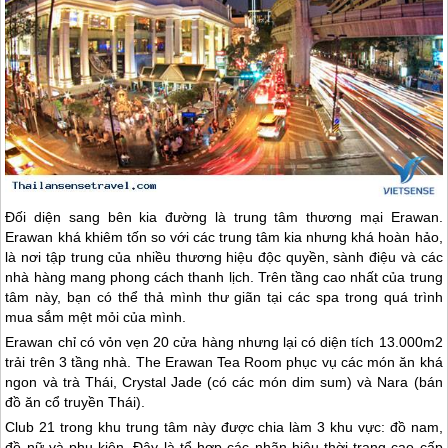
Đối diện sang bên kia đường là trung tâm thương mại Erawan.
Erawan khá khiêm tốn so với các trung tâm kia nhưng khá hoàn hảo,
là nơi tập trung của nhiều thương hiệu độc quyền, sành điệu và các
nhà hàng mang phong cách thanh lịch. Trên tầng cao nhất của trung
tâm này, bạn có thể thả mình thư giãn tại các spa trong quá trình
mua sắm mệt mỏi của mình.
Erawan chỉ có vỏn vẹn 20 cửa hàng nhưng lại có diện tích 13.000m2
trải trên 3 tầng nhà. The Erawan Tea Room phục vụ các món ăn khá
ngon và trà Thái, Crystal Jade (có các món dim sum) và Nara (bán
đồ ăn cổ truyền Thái).
Club 21 trong khu trung tâm này được chia làm 3 khu vực: đồ nam,
đồ nữ và phụ kiện. Đây là tổ hợp các nhãn hiệu thời trang cao cấp