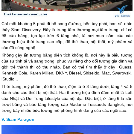
Chỉ mất khoảng 5 phút đi bộ sang đường, bên tay phải, bạn sẽ nhìn
thấy Siam Discovery. Đây là trung tâm thương mại tầm trung, chỉ có
98 cửa hàng, tọa lạc trên 6 tầng nhà, là nơi mua sắm của các
thương hiệu thời trang cao cấp, đồ thể thao, nội thất, mỹ phẩm và
các đồ công nghệ.
Không gây ấn tượng bằng diện tích khổng lồ, nơi này là biểu tượng
của sự tinh tế và sang trọng, phục vụ riêng cho đối tượng gia đình và
giới trẻ thành thị có thu nhập. Bạn có thể tìm thấy ở đây Guess,
Kenneth Cole, Karen Millen, DKNY, Diesel, Shiseido, Mac, Swarovski,
iStudio...
Thời trang, mỹ phẩm, đồ thể thao, điện tử ở 3 tầng dưới, tầng 4 và 5
dành cho các thiết bị nội thất. Hai thương hiệu đình đám nhất là Loft
của Nhật và Doi Tung Lifestyle của nội địa. Đặc biệt, ở tầng 6 là sân
trượt băng và bảo tàng tượng sáp Madame Tussauds Bangkok, nơi
trưng bày nhiều bức tượng mô phỏng hình dáng của các ngôi sao.
Siam Paragon