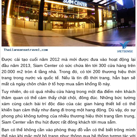
Được cải tạo cuối năm 2012 mà mới được đưa vào hoạt động lại
đầu năm 2013, Siam Center có sức chứa lên tới 300 cửa hàng trên
20.000 m2 tròn 4 tầng nhà. Trong đó, có tới 200 thương hiệu thời
trang trong nước và quốc tế. Nếu là tín đồ thời trang, hẳn bạn sẽ
mất cả ngày chôn chân ở tổ hợp mua sắm khổng lồ này.
Tuy nhiên, do có quá nhiều cửa hàng trong một địa điểm nên khách
thăm quan có thể cảm thấy chật chội, đông đúc. Những bức tường
xám cùng cách bài trí độc đáo của các gian hàng thiết kế có thể
khiến bạn cảm thấy như đang đi trong một hang động. Dù vậy, do sự
phong phú không tưởng của nhiều thương hiệu thời trang tầm trung,
Siam Center vẫn thu hút được rất đông khách tới mua sắm.
Bạn có thể không cần vào phòng thay đồ vẫn có thể biết trông mình
thế nào khi mặc một bộ trang phục thông qua hệ thống tương tác với