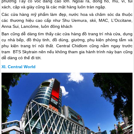
phương Tây có vóc dáng cao lớn. Ngoài ra, đồng hồ, mũ, ví, túi
xách, cặp và giày cũng là các mặt hàng luôn tràn ngập.
Các cửa hàng mỹ phẩm làm đẹp, nước hoa và chăm sóc da thuộc
các thương hiệu cao cấp như Shu Uemura, skii, MAC, L'Occitane,
Anna Sui, Lancôme, luôn đông khách
Bạn cũng dễ dàng tìm thấy các cửa hàng đồ trang trí nhà cửa, dụng
cụ nhà bếp, đồ thủy tinh, đồ dùng, giường, phụ kiện phòng tắm và
phụ kiện trang trí nội thất. Central Chidlom cũng nằm ngay trước
trạm BTS Skytrain nên nếu không tham gia hành trình này bạn cũng
dễ dàng có thể đi tới.
Central World