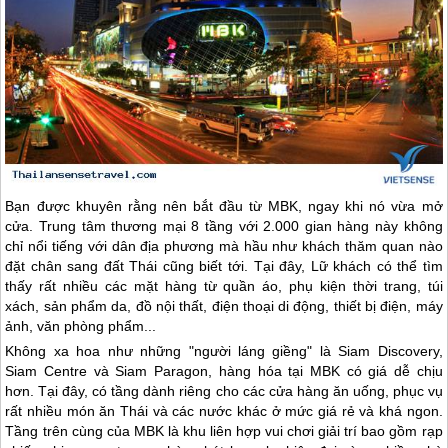
Bạn được khuyên rằng nên bắt đầu từ MBK, ngay khi nó vừa mở
cửa. Trung tâm thương mại 8 tầng với 2.000 gian hàng này không
chỉ nổi tiếng với dân địa phương mà hầu như khách thăm quan nào
đặt chân sang đất Thái cũng biết tới. Tại đây, Lữ khách có thể tìm
thấy rất nhiều các mặt hàng từ quần áo, phụ kiện thời trang, túi
xách, sản phẩm da, đồ nội thất, điện thoại di động, thiết bị điện, máy
ảnh, văn phòng phẩm...
Không xa hoa như những "người láng giềng" là Siam Discovery,
Siam Centre và Siam Paragon, hàng hóa tại MBK có giá dễ chịu
hơn. Tại đây, có tầng dành riêng cho các cửa hàng ăn uống, phục vụ
rất nhiều món ăn Thái và các nước khác ở mức giá rẻ và khá ngon.
Tầng trên cùng của MBK là khu liên hợp vui chơi giải trí bao gồm rạp