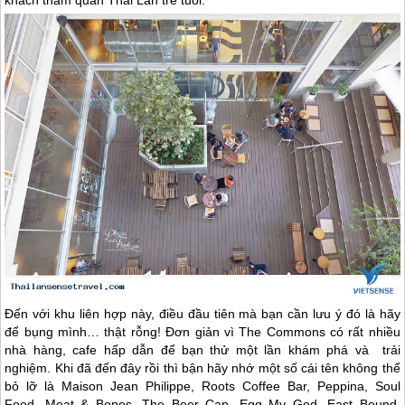
khách thăm quan
Thái Lan
trẻ tuổi.
Đến với khu liên hợp này, điều đầu tiên mà bạn cần lưu ý đó là hãy
để bụng mình… thật rỗng! Đơn giản vì The Commons có rất nhiều
nhà hàng, cafe hấp dẫn để bạn thử một lần khám phá và trải
nghiệm. Khi đã đến đây rồi thì bận hãy nhớ một số cái tên không thể
bỏ lỡ là Maison Jean Philippe, Roots Coffee Bar, Peppina, Soul
Food, Meat & Bones, The Beer Cap, Egg My God, East Bound,