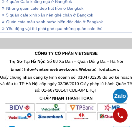
4 quán Cafe không ngủ ở BangKok
Những quán cafe đẹp hút hồn ở Bangkok
5 quán cafe xinh xắn nên ghé chân ở Bangkok
Quán cafe màu xanh nước biển độc đáo ở Bangkok
Yêu động vật thì phải ghé qua những quán cafe thú cưng này ở Bangkok
CÔNG TY CỔ PHẦN VIETSENSE
Trụ Sở Tại Hà Nội:
Số 88 Xã Đàn – Quận Đống Đa – Hà Nội
Email: Info@vietsensetravel.com, Website: Todata.vn,
Giấy chứng nhận đăng ký kinh doanh số: 0104731205 do Sở kế hoạch
và đầu tư TP Hà Nội cấp ngày 03/06/2010 Giấy phép lữ hành Quốc Tế
số: 01-687/2014/TCDL-GP LHQT
CHẤP NHẬN THANH TOÁN