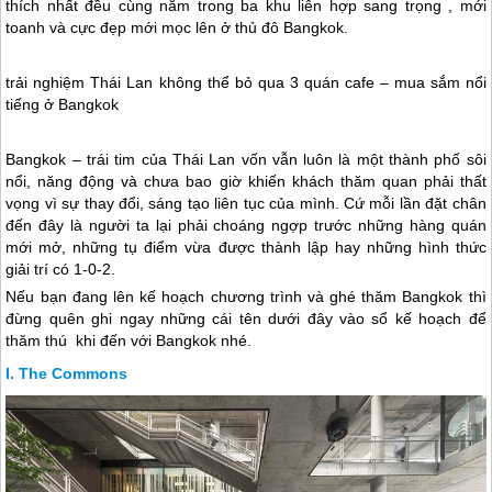
thích nhất đều cùng nằm trong ba khu liên hợp sang trọng , mới
toanh và cực đẹp mới mọc lên ở thủ đô Bangkok.
trải nghiệm
Thái Lan
không thể bỏ qua 3 quán cafe – mua sắm nổi
tiếng ở Bangkok
Bangkok – trái tim của
Thái Lan
vốn vẫn luôn là một thành phố sôi
nổi, năng động và chưa bao giờ khiến khách thăm quan phải thất
vọng vì sự thay đổi, sáng tạo liên tục của mình. Cứ mỗi lần đặt chân
đến đây là người ta lại phải choáng ngợp trước những hàng quán
mới mở, những tụ điểm vừa được thành lập hay những hình thức
giải trí có 1-0-2.
Nếu bạn đang lên kế hoạch chương trình và ghé thăm Bangkok thì
đừng quên ghi ngay những cái tên dưới đây vào sổ kế hoạch để
thăm thú khi đến với Bangkok nhé.
The Commons