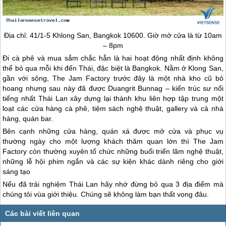
Địa chỉ: 41/1-5 Khlong San, Bangkok 10600. Giờ mở cửa là từ 10am
– 8pm
Đi cà phê và mua sắm chắc hẳn là hai hoạt động nhất định không
thể bỏ qua mỗi khi đến Thái, đặc biệt là Bangkok. Nằm ở Klong San,
gần với sông, The Jam Factory trước đây là một nhà kho cũ bỏ
hoang nhưng sau này đã được Duangrit Bunnag – kiến trúc sư nổi
tiếng nhất
Thái Lan
xây dựng lại thành khu liên hợp tập trung một
loạt các cửa hàng cà phê, tiệm sách nghệ thuật, gallery và cả nhà
hàng, quán bar.
Bên cạnh những cửa hàng, quán xá được mở cửa và phục vụ
thường ngày cho một lượng khách thăm quan lớn thì The Jam
Factory còn thường xuyên tổ chức những buổi triển lãm nghệ thuật,
những lễ hội phim ngắn và các sự kiện khác dành riêng cho giới
sáng tạo
Nếu đã trải nghiệm
Thái Lan
hãy nhớ đừng bỏ qua 3 địa điểm mà
chúng tôi vùa giới thiệu. Chúng sẽ không làm bạn thất vọng đâu.