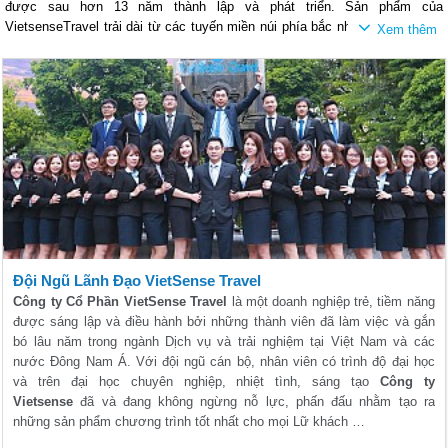
được sau hơn 13 năm thành lập và phát triển. Sản phẩm của
VietsenseTravel trải dài từ các tuyến miền núi phía bắc như Tây Bắc , Hà
Giang ... đến các chương trình đi biển phía nam như Phú Quốc, Côn Đảo
Sau 13 năm phát triển, VietsenseTravel luôn đạt được các bước tiến vượt
... ngoài ra VietsenseTravel cũng là công ty chuyên các chương trình Châu
bậc cùng các thành tích như gần nhất trong năm 2018 VietsenseTravel đã
Á như Thái Lan , Trung Quốc, Nhật Bản, Hàn Quốc ... với giá thành rẻ
đạt được giải top 10 lữ hành tốt nhất năm do Bộ Văn hóa - Thể Thao phối
nhưng đảm bảo được chất lượng nên luôn đem đến sự hài lòng cho du
hợp cùng với Tổng cục đã tổ chức. Các giải giải thưởng của các năm
khách, xa hơn công ty chúng tôi có các chương trình cao cấp như DuBai,
trước như : Dịch Vụ Chất Lượng Cao Asean - 2016, Thương Hiệu Việt
Châu Âu... với sự đa dạng về sản phẩm cũng như ưu việt về giá thành và
Nam Tin Dùng - 2015, cùng nhiều giải thưởng khác ...
chất lượng sẽ đảm bảo cho bạn khi lựa chọn đến với VietsenseTravel.
Đội Ngũ Lãnh Đạo VietSense Travel
Công ty Cổ Phần VietSense Travel
là một doanh nghiệp trẻ, tiềm năng
được sáng lập và điều hành bởi những thành viên đã làm việc và gắn
VietsenseTravel có trụ sở chính tại số 88 Xã Đàn - Đống Đa - Hà Nội
bó lâu năm trong ngành Dịch vụ và trải nghiệm tại Việt Nam và các
Website chính :
http://vietsensetravel.com
nước Đông Nam Á. Với đội ngũ cán bộ, nhân viên có trình độ đại học
Fanpage chính :
https://www.facebook.com/TravelVietsense
và trên đại học chuyên nghiệp, nhiệt tình, sáng tạo
Công ty
Tổng đài :
1900545519
.
Vietsense
đã và đang không ngừng nỗ lực, phấn đấu nhằm tạo ra
những sản phẩm chương trình tốt nhất cho mọi Lữ khách …
Bản đồ vị trí công ty VietsenseTravel :