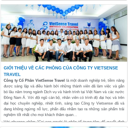
GIỚI THIỆU VỀ CÁC PHÒNG CỦA CÔNG TY VIETSENSE
TRAVEL
Công ty Cổ Phần VietSense Travel
là một doanh nghiệp trẻ, tiềm năng
được sáng lập và điều hành bởi những thành viên đã làm việc và gắn
bó lâu năm trong ngành Dịch vụ và hành trình tại Việt Nam và các nước
Đông Nam Á. Với đội ngũ cán bộ, nhân viên có trình độ đại học và trên
đại học chuyên nghiệp, nhiệt tình, sáng tạo Công ty Vietsense đã và
đang không ngừng nỗ lực, phấn đấu nhằm tạo ra những sản phẩm trải
nghiệm tốt nhất cho mọi khách thăm quan…
Với phương châm “
Coi con người là nhân tố trung tâm để quyết định
thành công, phồn thịnh và phát triển bền vững
” ngay từ khi mới thành