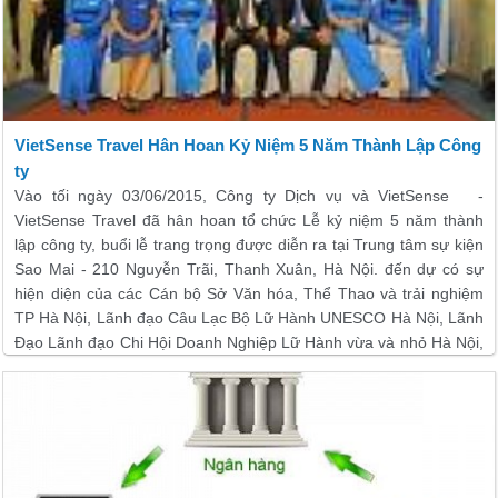
VietSense Travel Hân Hoan Kỷ Niệm 5 Năm Thành Lập Công
ty
Vào tối ngày 03/06/2015, Công ty Dịch vụ và VietSense -
VietSense Travel đã hân hoan tổ chức Lễ kỷ niệm 5 năm thành
lập công ty, buổi lễ trang trọng được diễn ra tại Trung tâm sự kiện
Sao Mai - 210 Nguyễn Trãi, Thanh Xuân, Hà Nội. đến dự có sự
hiện diện của các Cán bộ Sở Văn hóa, Thể Thao và trải nghiệm
TP Hà Nội, Lãnh đạo Câu Lạc Bộ Lữ Hành UNESCO Hà Nội, Lãnh
Đạo Lãnh đạo Chi Hội Doanh Nghiệp Lữ Hành vừa và nhỏ Hà Nội,
Đại diện khách hàng tiêu biểu, phóng viên báo chí, các đối tác,
Ban lãnh đạo cùng toàn thể nhân viên công ty.