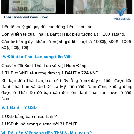
Tiền tệ và tỷ giá quy đổi của đồng Tiền
Thái Lan
:
Đơn vị tiền tệ của Thái là Baht (THB; biểu tượng ฿) = 100 satang.
Các tờ tiền giấy khác có mệnh giá lần lượt là 1000฿, 500฿, 100฿,
50฿, 20฿, 10฿
Đổi tiền Thái Lan sang tiền Việt
Chuyển đổi Baht
Thái Lan
và Việt Nam Đồng.
1 THB to VNĐ sẽ tương đương
1 BAHT = 724 VNĐ
Khi bạn đến
Thái Lan
, bạn sẽ thấy rằng ở nơi đây chỉ tiêu được tiền
Baht
Thái Lan
và Usd Đô La Mỹ. Tiền Việt Nam đồng không dùng
được ở Thái. Do đó bạn cần đổi tiền Baht
Thái Lan
trước ở Việt
Nam.
1 Baht = ? USD
1 USD bằng bao nhiêu Baht?
1 USD thì sẽ tương đương với 31 BAHT.
Đổi tiền Việt sang tiền Thái ở đâu uy tín?