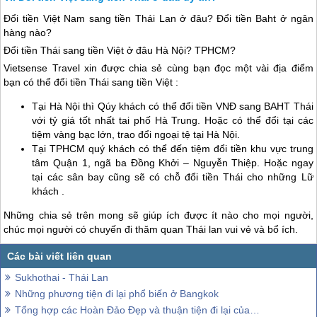
Đổi tiền Việt Nam sang tiền
Thái Lan
ở đâu? Đổi tiền Baht ở ngân
hàng nào?
Đổi tiền Thái sang tiền Việt ở đâu Hà Nội? TPHCM?
Vietsense Travel xin được chia sẻ cùng bạn đọc một vài địa điểm
bạn có thể đổi tiền Thái sang tiền Việt :
Tại Hà Nội thì Qúy khách có thể đổi tiền VNĐ sang BAHT Thái
với tỷ giá tốt nhất tai phố Hà Trung. Hoặc có thể đổi tại các
tiệm vàng bạc lớn, trao đổi ngoại tệ tại Hà Nội.
Tại TPHCM quý khách có thể đến tiệm đổi tiền khu vực trung
tâm Quận 1, ngã ba Đồng Khởi – Nguyễn Thiệp. Hoặc ngay
tại các sân bay cũng sẽ có chỗ đổi tiền Thái cho những Lữ
khách .
Những chia sẻ trên mong sẽ giúp ích được ít nào cho mọi người,
chúc mọi người có chuyến đi thăm quan
Thái lan
vui vẻ và bổ ích.
Sukhothai - Thái Lan
Những phương tiện đi lại phổ biến ở Bangkok
Tổng hợp các Hoàn Đảo Đẹp và thuận tiện đi lại của Thái Lan