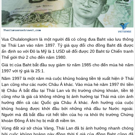
Vua Chulalongkorn là một người đã có công đưa Baht vào lưu thông
tại
Thái Lan
vào năm 1897. Tỷ giá quy đổi cho đồng Baht đã được
ấn định so với Đô la Mỹ là 1 USD sẽ đổi được 20 Baht từ Chiến tranh
Thế giới thứ 2 cho đến năm 1980.
Giá trị của Baht bắt đầu suy giảm từ năm 1985 cho đến mùa hè năm
1997 với tỷ giá là 25:1.
Năm 1997 là một năm mà cuộc khủng hoảng tiền tệ xuất hiện ở Thái
Lạn cũng như các nước Châu Á khác. Vào mùa hè năm 1997 thì tiền
tệ Châu Á bắt đầu tại
Thái Lan
và thị trường chứng khoán, tiền tệ
cũng như là giá cả không những bị ảnh hưởng tại Thái mà còn ảnh
hưởng đến cả các Quốc gia Châu Á khác. Ảnh hưởng của cuộc
khủng hoảng được khởi đầu bởi những nhà đầu tư Nước ngoài.
Người mà đã bắt đầu rút hết tiền của họ ra khỏi thị trường Chứng
khoán Đông Á khi họ bị mất đi niềm tin.
Vùng đất xứ sở chùa Vàng,
Thái Lan
đã bị ảnh hưởng nhanh chóng
bởi cuộc khủng hoảng này đồng thời tỉ giá của đồng Baht cũng đã