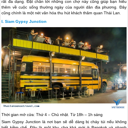
rất đa dạng. Đặt chân tới những con chợ này cũng giúp bạn hiểu
thêm về cuộc sống thường ngày của người dân địa phương. Đây
cũng chính là một nét văn hóa thu hút khách thăm quan Thái Lan.
Siam Gypsy Junction
Thời gian mở cửa: Thứ 4 – Chủ nhật. Từ 18h – 1h sáng
Siam Gypsy Junction là nơi bạn sẽ dễ dàng bị cháy túi nếu không
biết kiềm chế. Đây là một khu chợ khá mới ở Bangkok và nhanh