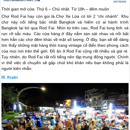
Thời gian mở cửa: Thứ 6 – Chủ nhật. Từ 18h – đêm muộn
Chợ Rod Fai hay còn gọi là Chợ Xe Lửa có tới 2 “chi nhánh”. Khu
chợ này nổi tiếng bậc nhất Bangkok và hiếm có ai hành trình
Bangkok lại bỏ qua Rod Fai. Nhìn từ trên cao, Rod Fai lung linh và
rực rỡ sắc màu. Các cửa hàng ở đây nằm san sát nhau và nổi bật
hơn hẳn các chợ đêm khác về mặt số lượng. Ở đây, bạn sẽ dễ dàng
tìm thấy những mặt hàng thời trang vintage cổ điển theo phong cách
của mọi nơi trên thế giới. Đồ ăn ở Rod Fai cũng rất nhiều và giá rẻ.
Tuy nhiên, do Rod Fai rất nổi tiếng nên tập trung đông người. Chính
vì thế việc di chuyển sẽ gặp chút khó khăn nếu bạn không phải là
người kiên nhẫn.
Krabi