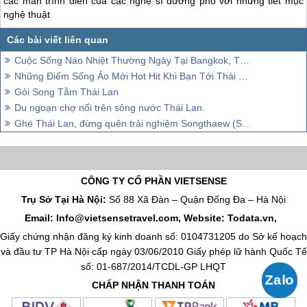
các màn trình diễn của các nghệ sĩ đường phố với những tiết mục
nghệ thuật
Cuộc Sống Náo Nhiệt Thường Ngày Tại Bangkok, Thái Lan
Những Điểm Sống Ảo Mới Hot Hit Khi Bạn Tới Thái Lan
Gỏi Song Tằm Thái Lan
Du ngoạn chợ nổi trên sông nước Thái Lan.
Ghé Thái Lan, đừng quên trải nghiệm Songthaew (Song Thẻo)
CÔNG TY CỔ PHẦN VIETSENSE
Trụ Sở Tại Hà Nội:
Số 88 Xã Đàn – Quận Đống Đa – Hà Nội
Email: Info@vietsensetravel.com, Website: Todata.vn,
Giấy chứng nhận đăng ký kinh doanh số: 0104731205 do Sở kế hoạch
và đầu tư TP Hà Nội cấp ngày 03/06/2010 Giấy phép lữ hành Quốc Tế
số: 01-687/2014/TCDL-GP LHQT
CHẤP NHẬN THANH TOÁN