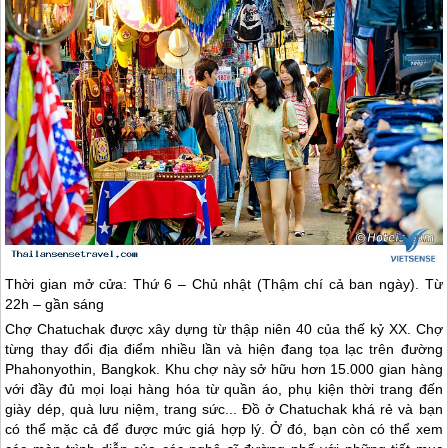
Thời gian mở cửa: Thứ 6 – Chủ nhật (Thậm chí cả ban ngày). Từ
22h – gần sáng
Chợ Chatuchak được xây dựng từ thập niên 40 của thế kỷ XX. Chợ
từng thay đổi địa điểm nhiều lần và hiện đang tọa lạc trên đường
Phahonyothin, Bangkok. Khu chợ này sở hữu hơn 15.000 gian hàng
với đầy đủ mọi loại hàng hóa từ quần áo, phụ kiện thời trang đến
giày dép, quà lưu niệm, trang sức... Đồ ở Chatuchak khá rẻ và bạn
có thể mặc cả để được mức giá hợp lý. Ở đó, bạn còn có thể xem