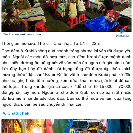
Thời gian mở cửa: Thứ 6 – Chủ nhật. Từ 17h - 22h.
Chợ đêm ở Krabi không quá hoành tráng nhưng lại vẫn rất được yêu
mến. Ngoài các món đồ hợp thời, chợ đêm Krabi được mệnh danh
như thiên đường ăn uống bởi vô vàn món ăn ngon mà giá bình dân.
Tới đây bạn hãy để dành cái bụng rỗng để được dịp thỏa thích
thưởng thức “đặc sản” Krabi. Đồ ăn vặt ở chợ đêm Krabi phải kể đến
như ốc, ghẹ hoặc tôm nướng, kem dừa Thái, nước giải khát đủ các
thể loại... Trong khi đó, giá cả cực kì “dễ chịu” từ 15.000 – 70.000
đồng/phần tùy món. Ngoài ra, chợ đêm Krabi còn có bán rất nhiều
đồ lưu niệm handmade độc đáo. Bạn có thể mua về làm quà tặng
người thân, bạn bè sau chuyến đi
Thái Lan
.
Chatuchak