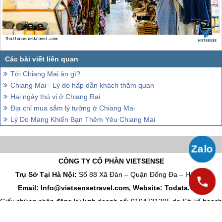
Tới Chiang Mai ăn gì?
Chiang Mai - Lý do hấp dẫn khách thăm quan
Hai ngày thú vị ở Chiang Rai
Địa chỉ mua sắm lý tưởng ở Chiang Mai
Lý Do Mang Khiến Bạn Thêm Yêu Chiang Mai
CÔNG TY CỔ PHẦN VIETSENSE
Trụ Sở Tại Hà Nội:
Số 88 Xã Đàn – Quận Đống Đa – Hà Nội
Email: Info@vietsensetravel.com, Website: Todata.vn,
Giấy chứng nhận đăng ký kinh doanh số: 0104731205 do Sở kế hoạch
và đầu tư TP Hà Nội cấp ngày 03/06/2010 Giấy phép lữ hành Quốc Tế