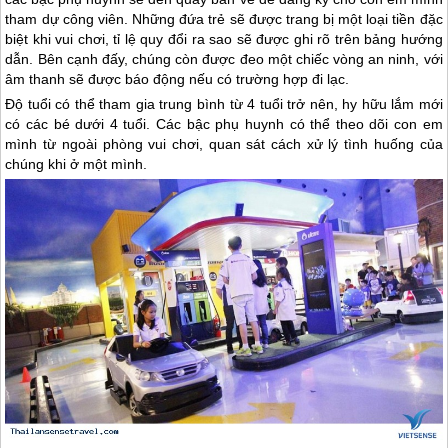
tham dự công viên. Những đứa trẻ sẽ được trang bị một loại tiền đặc
biệt khi vui chơi, tỉ lệ quy đổi ra sao sẽ được ghi rõ trên bảng hướng
dẫn. Bên cạnh đấy, chúng còn được đeo một chiếc vòng an ninh, với
âm thanh sẽ được báo động nếu có trường hợp đi lạc.
Độ tuổi có thể tham gia trung bình từ 4 tuổi trở nên, hy hữu lắm mới
có các bé dưới 4 tuổi. Các bậc phụ huynh có thể theo dõi con em
mình từ ngoài phòng vui chơi, quan sát cách xử lý tình huống của
chúng khi ở một mình.