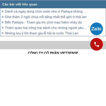
Dành cả ngày dong chơi vườn nho ở Pattaya không biết chán
Ghé thăm 2 ngôi chùa nổi tiếng nhất thế giới ở thái lan
Đến Pattaya - Tham gia trò chơi mạo hiểm nhảy dù
Thăm quan hai nông trại dành cho những người yêu động vật ở Thái Lan
Những lưu ý khi tham gia lễ hội té nước Thái Lan
CÔNG TY CỔ PHẦN VIETSENSE
Trụ Sở Tại Hà Nội:
Số 88 Xã Đàn – Quận Đống Đa – Hà Nội
Email: Info@vietsensetravel.com, Website: Todata.vn,
Giấy chứng nhận đăng ký kinh doanh số: 0104731205 do Sở kế hoạch
và đầu tư TP Hà Nội cấp ngày 03/06/2010 Giấy phép lữ hành Quốc Tế
số: 01-687/2014/TCDL-GP LHQT
CHẤP NHẬN THANH TOÁN