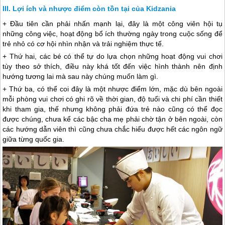
Lợi ích và nhược điểm còn tồn tại của Kidzania
+ Đầu tiên cần phải nhấn mạnh lại, đây là một công viên hội tụ
những công việc, hoạt động bổ ích thường ngày trong cuộc sống để
trẻ nhỏ có cơ hội nhìn nhận và trải nghiệm thực tế.
+ Thứ hai, các bé có thể tự do lựa chọn những hoạt động vui chơi
tùy theo sở thích, điều này khá tốt đến việc hình thành nên định
hướng tương lai mà sau này chúng muốn làm gì.
+ Thứ ba, có thể coi đây là một nhược điểm lớn, mặc dù bên ngoài
mỗi phòng vui chơi có ghi rõ về thời gian, độ tuổi và chi phí cần thiết
khi tham gia, thế nhưng không phải đứa trẻ nào cũng có thể đọc
được chúng, chưa kể các bậc cha mẹ phải chờ tận ở bên ngoài, còn
các hướng dẫn viên thì cũng chưa chắc hiểu được hết các ngôn ngữ
giữa từng quốc gia.