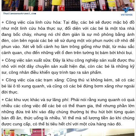
+ Công việc của lính cứu hỏa: Tại đây, các bé sẽ được mặc bộ đồ
như một lính cứu hỏa thực sự, đối diện với các bé là một tòa nhà
đang bốc cháy, nhưng nó chỉ đơn giản là sự mô phỏng bằng ánh
đèn, còn bên ngoài các bé sẽ sử dụng một vòi phun nước cỡ nhỏ để
phun vào. Xét về bối cảnh họ làm trông giống như thật, từ màu sắc
cảnh quan, cho đến những vết ố đen trên tường bị bám bởi khói bụi.
+ Công việc sản xuất sữa: Đây là khu công nghiệp sản xuất được thu
nhỏ với một dây chuyền sản xuất hiện đại, còn các bé là những kỹ
sư, công nhân điều khiển quy trình tạo ra sản phẩm.
+ Công việc của các trạm xăng: Cũng thú vị không kém, sẽ có các
bé lái ô tô xung quanh, và cũng có các bé đứng bơm xăng như ngoài
đời thực.
+ Các khu vực khác và sự lãng phí: Phải nói rằng xung quanh có quá
nhiều các công việc để các bé có thể tham gia, thế nhưng phần lớn
những đứa trẻ khi vào đây chúng thường bị thu hút bởi từng quán
bán đồ ăn, thức uống là nhiều. Vì thế mà số lượng tiền ảo khi chúng
được cung cấp, có thể bị tiêu hết chỉ với một cửa hàng nào đó.