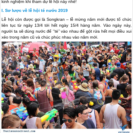
kinh nghiệm khi tham dự lễ hội này nhé!
Sơ lược về lễ hội té nước 2019
Lễ hội còn được gọi là Songkran – lễ mừng năm mới được tổ chức
liên tục từ ngày 13/4 tới hết ngày 15/4 hàng năm. Vào ngày này,
người ta sẽ dùng nước để ‘’té’’ vào nhau để gột rửa hết mọi điều xui
xẻo trong năm cũ và chúc phúc nhau vào năm mới.