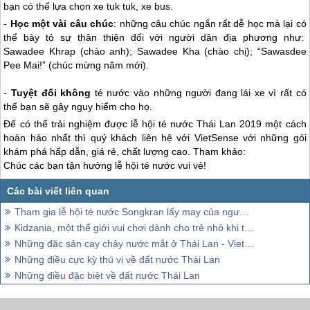
bạn có thể lựa chọn xe tuk tuk, xe bus.
-
Học một vài câu chúc
: những câu chúc ngắn rất dễ học mà lại có
thể bày tỏ sự thân thiện đối với người dân địa phương như:
Sawadee Khrap (chào anh); Sawadee Kha (chào chị); “Sawasdee
Pee Mai!” (chúc mừng năm mới).
-
Tuyệt đối không
té nước vào những người đang lái xe vì rất có
thể bạn sẽ gây nguy hiểm cho họ.
Để có thể trải nghiệm được lễ hội té nước
Thái Lan
2019 một cách
hoàn hảo nhất thì quý khách liên hệ với VietSense với những gói
khám phá hấp dẫn, giá rẻ, chất lượng cao. Tham khảo:
Chúc các bạn tận hưởng lễ hội té nước vui vẻ!
Tham gia lễ hội té nước Songkran lấy may của người Thái Lan
Kidzania, một thế giới vui chơi dành cho trẻ nhỏ khi tới thăm đất nước Thái Lan,
Những đặc sản cay chảy nước mắt ở Thái Lan - Vietsense Travel
Những điều cực kỳ thú vị về đất nước Thái Lan
Những điều đặc biệt về đất nước Thái Lan