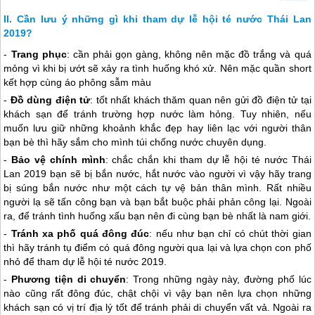
Cần lưu ý những gì khi tham dự lễ hội té nước Thái Lan
2019?
-
Trang phục
: cần phải gọn gàng, không nên mặc đồ trắng và quá
mỏng vì khi bị ướt sẽ xảy ra tình huống khó xử. Nên mặc quần short
kết hợp cùng áo phông sẫm màu
-
Đồ dùng điện tử
: tốt nhất khách thăm quan nên gửi đồ điện tử tại
khách sạn để tránh trường hợp nước làm hỏng. Tuy nhiên, nếu
muốn lưu giữ những khoảnh khắc đẹp hay liên lạc với người thân
bạn bè thì hãy sắm cho mình túi chống nước chuyên dụng.
-
Bảo vệ chính mình
: chắc chắn khi tham dự lễ hội té nước
Thái
Lan
2019 bạn sẽ bị bắn nước, hắt nước vào người vì vậy hãy trang
bị súng bắn nước như một cách tự vệ bản thân mình. Rất nhiều
người lạ sẽ tấn công bạn và bạn bắt buộc phải phản công lại. Ngoài
ra, để tránh tình huống xấu bạn nên đi cùng bạn bè nhất là nam giới.
-
Tránh xa phố quá đông đúc
: nếu như bạn chỉ có chút thời gian
thì hãy tránh tụ điểm có quá đông người qua lại và lựa chọn con phố
nhỏ để tham dự lễ hội té nước 2019.
-
Phương tiện di chuyển
: Trong những ngày này, đường phố lúc
nào cũng rất đông đúc, chật chội vì vậy bạn nên lựa chọn những
khách sạn có vị trí địa lý tốt để tránh phải di chuyển vất vả. Ngoài ra