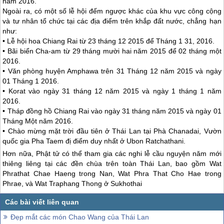
năm 2016.
Ngoài ra, có một số lễ hội đếm ngược khác của khu vực công cộng
và tư nhân tổ chức tại các địa điểm trên khắp đất nước, chẳng hạn
như:
• Lễ hội hoa Chiang Rai từ 23 tháng 12 2015 để Tháng 1 31, 2016.
• Bãi biển Cha-am từ 29 tháng mười hai năm 2015 để 02 tháng một
2016.
• Văn phòng huyện Amphawa trên 31 Tháng 12 năm 2015 và ngày
01 Tháng 1 2016.
• Korat vào ngày 31 tháng 12 năm 2015 và ngày 1 tháng 1 năm
2016.
• Tháp đồng hồ Chiang Rai vào ngày 31 tháng năm 2015 và ngày 01
Tháng Một năm 2016.
• Chào mừng mặt trời đầu tiên ở
Thái Lan
tại Phà Chanadai, Vườn
quốc gia Pha Taem đị điểm duy nhất ở Ubon Ratchathani.
Hơn nữa, Phật tử có thể tham gia các nghi lễ cầu nguyện năm mới
thiêng liêng tại các đền chùa trên toàn
Thái Lan
, bao gồm Wat
Phrathat Chae Haeng trong Nan, Wat Phra That Cho Hae trong
Phrae, và Wat Traphang Thong ở Sukhothai
Đẹp mắt các món Chao Wang của Thái Lan