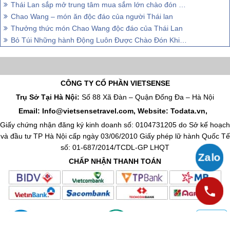
Thái Lan sắp mở trung tâm mua sắm lớn chào đón mùa lễ hội
Chao Wang – món ăn độc đáo của người Thái lan
Thưởng thức món Chao Wang độc đáo của Thái Lan
Bỏ Túi Những hành Động Luôn Được Chào Đón Khi Tới Thái Lan
CÔNG TY CỔ PHẦN VIETSENSE
Trụ Sở Tại Hà Nội:
Số 88 Xã Đàn – Quận Đống Đa – Hà Nội
Email: Info@vietsensetravel.com, Website: Todata.vn,
Giấy chứng nhận đăng ký kinh doanh số: 0104731205 do Sở kế hoạch
và đầu tư TP Hà Nội cấp ngày 03/06/2010 Giấy phép lữ hành Quốc Tế
số: 01-687/2014/TCDL-GP LHQT
CHẤP NHẬN THANH TOÁN