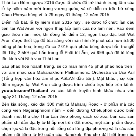
Thái Lan
Đếm ngược 2016 được tổ chức để trở thành trung tâm của
lễ kỷ niệm năm mới trong vương quốc, và sẽ diễn ra trên bờ sông
Chao Phraya hùng vĩ từ 29-ngày 31 tháng 12 năm 2015.
Điểm nổi bật, lễ kỷ niệm năm 2016 này , sẽ được tổ chức lần đầu
tiên tại Wat Arun với ngọn tháp lấp lánh của nó làm nền. Vào đêm
giao thừa năm mới, khi đồng hồ điểm 12, ngọn tháp đặc biệt Wat
Arun được thiết lập để tỏa sáng với màn hình 9 phút của hơn 5.500
bông pháo hoa, trong đó có 2.016 quả pháo bông được bắn tronglễ
tết Tây, 2.559 quả bắn trong lễ Phật tết Âm, và 999 quả để tỏ lòng
tôn kính với Nhà vua
Thái Lan
.
Sau pháo hoa hoành tráng, sẽ có màn hình 45 phút pháo hoa trên '
với âm nhạc của Mahanakhorn Philharmonic Orchestra và Usa Asil
(Tổng hợp văn hóa âm nhạc ASEAN đầu tiên). Mặt khác , sự kiện
đếm ngược tại Wat Arun cũng được trình chiếu trực tiếp trên kênh:
youtube.com/Thailand
và các kênh truyền hình khác nhau vào
ngày 31 Tháng 12 năm 2015.
Bên kia sông, kéo dài 300 mét từ Maharaj Road - ở phần mà các
công viên Nagaraphirom nằm – đến đường Chetuphon được biến
thành một khu chợ
Thái Lan
theo phong cách cổ xưa, bán các sản
phẩm chỉ dẫn địa lý từ khắp nơi trên đất nước, một sản phẩm được
chọn lọc và là đặc trưng nổi tiếng của từng địa phương và là các sản
phẩm nổi tiếng từ 50 quận của Bangkok. Khu chợ đặt biệt trong ba