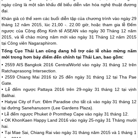
ngày cũng là một sân khấu để biểu diễn văn hóa nghệ thuật đương
đại.
Khán giả có thể xem các buổi diễn tập của chương trình vào ngày 29
tháng 12 năm 2015, lúc 21,00 -. 22.00 giờ, hoặc tham gia lễ Đếm
ngược của Cộng đồng Kinh tế ASEAN vào ngày 30 Tháng 12 năm
2015, và lễ chào mừng năm mới vào ngày 31 Tháng 12 năm 2015
tại Công viên Nagaraphirom.
Tổng Cục
Thái Lan
cũng đang hỗ trợ các lễ chào mừng năm
mới trong hơn bảy điểm đến chính tại
Thái Lan
, bao gồm:
• 2559 AIS Bangkok 2016 CentralWorld vào ngày 31 tháng 12 trên
Ratchaprasong Intersection.
• 2559 Chiang Mai 2016 từ 25 đến ngày 31 tháng 12 tại Tha Pae
Gate.
• Lễ đếm ngược Pattaya 2016 trên 29-ngày 31 tháng 12 tại vịnh
Balihai.
• Hatyai City of Fun: Đêm Paradise cho tất cả vào ngày 31 tháng 12
tại đường Sanehanusorn (Lee Gardens Plaza).
• Lễ đếm ngược Phuket ở Promthep Cape vào ngày 31 tháng 12.
• OK KhonKaen Happy Land 2016 vào ngày 25-ngày 31 Tháng mười
hai.
• Tại Mae Sai, Chiang Rai vào ngày 31 tháng năm 2015 và 1 tháng 1