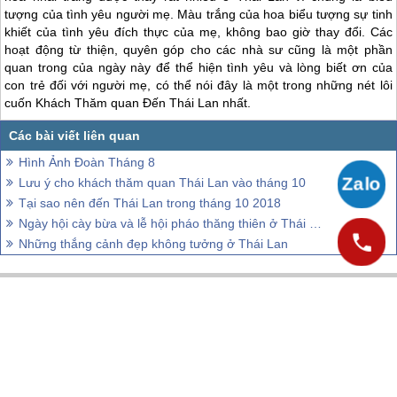
tượng của tình yêu người mẹ. Màu trắng của hoa biểu tượng sự tinh
khiết của tình yêu đích thực của mẹ, không bao giờ thay đổi. Các
hoạt động từ thiện, quyên góp cho các nhà sư cũng là một phần
quan trong của ngày này để thể hiện tình yêu và lòng biết ơn của
con trẻ đối với người mẹ, có thể nói đây là một trong những nét lôi
cuốn Khách Thăm quan Đến
Thái Lan
nhất.
Hình Ảnh Đoàn Tháng 8
Lưu ý cho khách thăm quan Thái Lan vào tháng 10
Tại sao nên đến Thái Lan trong tháng 10 2018
Ngày hội cày bừa và lễ hội pháo thăng thiên ở Thái Lan
Những thắng cảnh đẹp không tưởng ở Thái Lan
CÔNG TY CỔ PHẦN VIETSENSE
Trụ Sở Tại Hà Nội:
Số 88 Xã Đàn – Quận Đống Đa – Hà Nội
Email: Info@vietsensetravel.com, Website: Todata.vn,
Giấy chứng nhận đăng ký kinh doanh số: 0104731205 do Sở kế hoạch