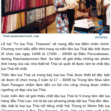
Lễ hội “Tơ lụa Thái, Thainess” sẽ mang đến hai điểm nhấn chính.
Chương trình biểu diễn thời trang và triển lãm lụa Thái đặc biệt được
tổ chức vào ngày 14/08 từ 17h00 – 20h00 tại Điện Parusakawan,
đường Ratchadamnoen Nok. Sự kiện sẽ giới thiệu những tác phẩm
thời trang của các nhà thiết kế Thái và quốc tế được làm từ chất liệu
lụa Thái tốt nhất.
Triển lãm lụa Thái và trưng bày loại lụa Thái được thiết kế đặc biệt
sẽ được tổ chức trong 2 tuần từ 17 – 30/08 tại Trung tâm Mua sắm
Siam Paragon nhằm đem đến cơ hội cho công chúng được chiêm
ngưỡng vẻ đẹp của lụa Thái.
Cuộc triển lãm sẽ giới thiệu chất liệu lụa Thái từ 5 trung tâm dệt lụa
hàng đầu
Thái Lan
, mô tả lại các phương pháp dệt lụa Thái độc đáo,
đặc biệt là loại lụa Thái nổi tiếng nhất Yok Thong từ Nhóm Dệt lụa
Chantarasoma ở Ban Tha Sawang, Surin. Vào các ngày cuối tuần