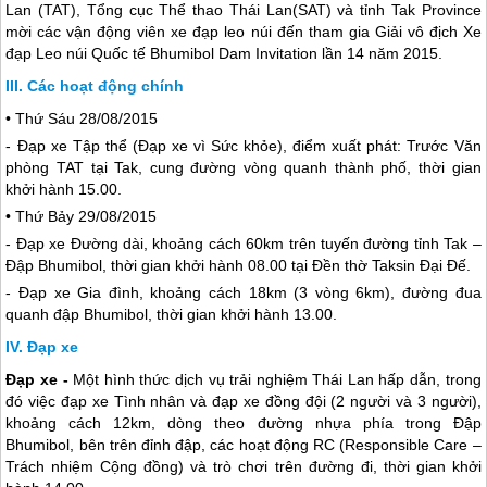
Lan
(TAT), Tổng cục Thể thao
Thái Lan
(SAT) và tỉnh Tak Province
mời các vận động viên xe đạp leo núi đến tham gia Giải vô địch Xe
đạp Leo núi Quốc tế Bhumibol Dam Invitation lần 14 năm 2015.
Các hoạt động chính
• Thứ Sáu 28/08/2015
- Đạp xe Tập thể (Đạp xe vì Sức khỏe), điểm xuất phát: Trước Văn
phòng TAT tại Tak, cung đường vòng quanh thành phố, thời gian
khởi hành 15.00.
• Thứ Bảy 29/08/2015
- Đạp xe Đường dài, khoảng cách 60km trên tuyến đường tỉnh Tak –
Đập Bhumibol, thời gian khởi hành 08.00 tại Đền thờ Taksin Đại Đế.
- Đạp xe Gia đình, khoảng cách 18km (3 vòng 6km), đường đua
quanh đập Bhumibol, thời gian khởi hành 13.00.
Đạp xe
Đạp xe -
Một hình thức dịch vụ trải nghiệm
Thái Lan
hấp dẫn, trong
đó việc đạp xe Tình nhân và đạp xe đồng đội (2 người và 3 người),
khoảng cách 12km, dòng theo đường nhựa phía trong Đập
Bhumibol, bên trên đỉnh đập, các hoạt động RC (Responsible Care –
Trách nhiệm Cộng đồng) và trò chơi trên đường đi, thời gian khởi