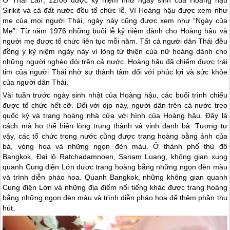
Ở
Thái Lan
, 12/08 được kỷ niệm như ngày sinh của Hoàng hậu
Sirikit và cả đất nước đều tổ chức lễ. Vì Hoàng hậu được xem như
mẹ của mọi người Thái, ngày này cũng được xem như “Ngày của
Mẹ”. Từ năm 1976 những buổi lễ kỷ niệm dành cho Hoàng hậu và
người mẹ được tổ chức liên tục mỗi năm. Tất cả người dân Thái đều
đồng ý kỷ niệm ngày này vì lòng từ thiện của nữ hoàng dành cho
những người nghèo đói trên cả nước. Hoàng hậu đã chiếm được trái
tim của người Thái nhờ sự thành tâm đối với phúc lợi và sức khỏe
của người dân Thái.
Vài tuần trước ngày sinh nhật của Hoàng hậu, các buổi trình chiếu
được tổ chức hết cỡ. Đối với dịp này, người dân trên cả nước treo
quốc kỳ và trang hoàng nhà cửa với hình của Hoàng hậu. Đây là
cách mà họ thể hiện lòng trung thành và vinh danh bà. Tương tự
vậy, các tổ chức trong nước cũng được trang hoàng bằng ảnh của
bà, vòng hoa và những ngọn đèn màu. Ở thành phố thủ đô
Bangkok, Đại lộ Ratchadamnoen, Sanam Luang, không gian xung
quanh Cung điện Lớn được trang hoàng bằng những ngọn đèn màu
và trình diễn pháo hoa. Quanh Bangkok, những không gian quanh
Cung điện Lớn và những địa điểm nổi tiếng khác được trang hoàng
bằng những ngọn đèn màu và trình diễn pháo hoa để thêm phần thu
hút.