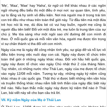
'Mẹ', 'Maa', 'Mae' hay 'Haha', từ ngữ có thể khác nhau ở các ngôn
ngữ nhưng đều biểu thị một điều ở mọi nơi: sự quan tâm, tình yêu,
sự lo lắng và hy sinh vô điều kiện. Nơi mà người mẹ ở trong trái tim
con trẻ đều như nhau trên toàn thế giới này. Từ đầu tiên mà một đứa
trẻ học nói là mẹ, dù đứa bé có vui hay buồn, người mẹ cũng là
người đầu tiên biết! Đối với một đứa trẻ, mẹ luôn là trung tâm của sự
chú ý. Mẹ tỏa sáng như một ngôi sao chỉ đường để con mình đi
theo. Ở mỗi quốc gia và mỗi nền văn hóa, người mẹ được tôn trọng
vì sự chân thành vị tha đối với con mình.
Ngày của mẹ là ngày để công nhận tình yêu, sự giúp đỡ và nỗ lực vô
điều kiện trong việc nuôi dạy con cái. Ngày này được tổ chức trên
toàn thế giới ở những ngày khác nhau. Đối với hầu hết quốc gia,
ngày này được tổ chức vào ngày Chủ nhật thứ 2 của tháng Năm.
Tuy nhiên, có những nước như
Thái Lan
, ngày của mẹ được tổ chức
vào ngày 12/08 mỗi năm. Tương tự vậy, những ngày kỷ niệm cũng
khác nhau ở các quốc gia. Thật thú vị được biết những nền văn hóa
và truyền thống khác nhau nắm bắt tinh thần của ngày đặc biệt này
thế nào. Nếu bạn thắc mắc ngày này được kỷ niệm thế nào ở
Thái
Lan
, bài viết này sẽ cho bạn câu trả lời.
Kỷ niệm Ngày của Mẹ ở Thái Lan