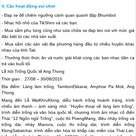
Các hoạt động vui chơi
- Đạp xe để chiêm ngưỡng cảnh quan quanh đập Bhumibol.
- Nhạc hội nhỏ của TikShiro và các bạn.
- Mua sắm phụ tùng cũng như sửa chữa xe đạp leo núi với mức giá
đặc biệt từ các nhà sản xuất.
- Mua sắm các sản vật địa phương hàng đầu từ nhiều huyện khác
nhau của tỉnh Tak.
- Thưởng thức thức ăn và nước giải khát cùng các ban nhạc dân ca
trẻ vào buổi tối.
Lễ hội Trống Quốc tế Ang Thong
Thời gian : 27/08 – 30/08/2015
Địa điểm: Làng làm trống, TambonEkkarat, Amphoe Pa Mok, Ang
Thong
Mang đến Lễ WaiKhruKlong, diễu hành trống hoành tráng, trình
chiếu âm thanh – ánh sáng nhỏ: “Huyền thoại về làng làm trống”,
trình diễn trống và văn hóa quốc tế, chương trình âm nhạc cổ điển
Thái “12 Ngôn ngữ Trống”, cuộc thi PoengMang, điệu nhảy trống và
trống dài, nhảy Manora, cuộc thi trống dài, trình diễn trống
KlongSabatchai, trình diễn văn hóa từ khắp các miền của
Thái Lan
,