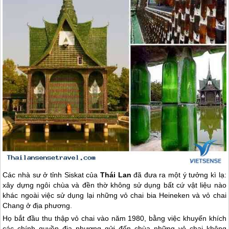
Các nhà sư ở tỉnh Siskat của
Thái Lan
đã đưa ra một ý tưởng kì lạ:
xây dựng ngôi chùa và đền thờ không sử dụng bất cứ vật liệu nào
khác ngoài việc sử dụng lại những vỏ chai bia Heineken và vỏ chai
Chang ở địa phương.
Họ bắt đầu thu thập vỏ chai vào năm 1980, bằng việc khuyến khích
các chính quyền địa phương gửi đến chùa những vỏ chai không