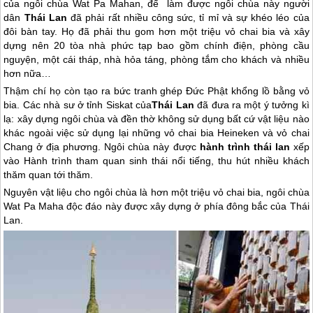
của ngôi chùa Wat Pa Mahan, để làm được ngôi chùa này người
dân
Thái Lan
đã phải rất nhiều công sức, tỉ mỉ và sự khéo léo của
đôi bàn tay. Họ đã phải thu gom hơn một triệu vỏ chai bia và xây
dựng nên 20 tòa nhà phức tạp bao gồm chính điện, phòng cầu
nguyện, một cái tháp, nhà hỏa táng, phòng tắm cho khách và nhiều
hơn nữa…
Thậm chí họ còn tạo ra bức tranh ghép Đức Phật khổng lồ bằng vỏ
bia. Các nhà sư ở tỉnh Siskat của
Thái Lan
đã đưa ra một ý tưởng kì
lạ: xây dựng ngôi chùa và đền thờ không sử dụng bất cứ vật liệu nào
khác ngoài việc sử dụng lại những vỏ chai bia Heineken và vỏ chai
Chang ở địa phương. Ngôi chùa này được
hành trình
thái lan
xếp
vào Hành trình tham quan sinh thái nổi tiếng, thu hút nhiều khách
thăm quan tới thăm.
Nguyên vật liệu cho ngôi chùa là hơn một triệu vỏ chai bia, ngôi chùa
Wat Pa Maha độc đáo này được xây dựng ở phía đông bắc của
Thái
Lan
.