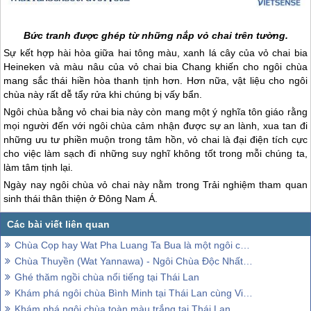
Bức tranh được ghép từ những nắp vỏ chai trên tường.
Sự kết hợp hài hòa giữa hai tông màu, xanh lá cây của vỏ chai bia
Heineken và màu nâu của vỏ chai bia Chang khiến cho ngôi chùa
mang sắc thái hiền hòa thanh tịnh hơn. Hơn nữa, vật liệu cho ngôi
chùa này rất dễ tẩy rửa khi chúng bị vấy bẩn.
Ngôi chùa bằng vỏ chai bia này còn mang một ý nghĩa tôn giáo rằng
mọi người đến với ngôi chùa cảm nhận được sự an lành, xua tan đi
những ưu tư phiền muộn trong tâm hồn, vỏ chai là đại điện tích cực
cho việc làm sạch đi những suy nghĩ không tốt trong mỗi chúng ta,
làm tâm tịnh lại.
Ngày nay ngôi chùa vỏ chai này nằm trong Trải nghiệm tham quan
sinh thái thân thiện ở Đông Nam Á.
Chùa Cọp hay Wat Pha Luang Ta Bua là một ngôi chùa Phật giáo Nguyên thủy ở phía Tây Thái Lan
Chùa Thuyền (Wat Yannawa) - Ngôi Chùa Độc Nhất Vô Nhị Tại Thái Lan
Ghé thăm ngồi chùa nổi tiếng tại Thái Lan
Khám phá ngôi chùa Bình Minh tại Thái Lan cùng Vietsense Travel
Khám phá ngôi chùa toàn màu trắng tại Thái Lan