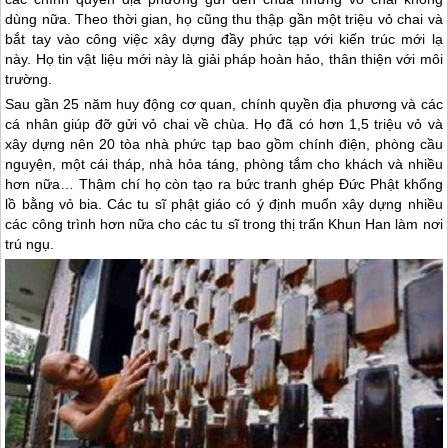
dùng nữa. Theo thời gian, họ cũng thu thập gần một triệu vỏ chai và
bắt tay vào công việc xây dựng đầy phức tạp với kiến trúc mới lạ
này. Họ tin vật liệu mới này là giải pháp hoàn hảo, thân thiện với môi
trường.
Sau gần 25 năm huy động cơ quan, chính quyền địa phương và các
cá nhân giúp đỡ gửi vỏ chai về chùa. Họ đã có hơn 1,5 triệu vỏ và
xây dựng nên 20 tòa nhà phức tạp bao gồm chính điện, phòng cầu
nguyện, một cái tháp, nhà hỏa táng, phòng tắm cho khách và nhiều
hơn nữa… Thậm chí họ còn tạo ra bức tranh ghép Đức Phật khổng
lồ bằng vỏ bia. Các tu sĩ phật giáo có ý định muốn xây dựng nhiều
các công trình hơn nữa cho các tu sĩ trong thị trấn Khun Han làm nơi
trú ngụ.