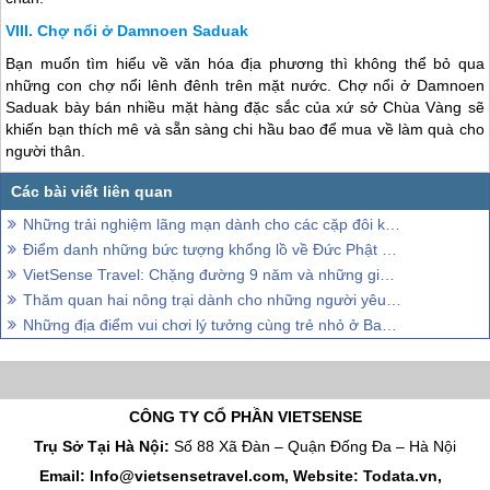
Chợ nổi ở Damnoen Saduak
Bạn muốn tìm hiểu về văn hóa địa phương thì không thể bỏ qua
những con chợ nổi lênh đênh trên mặt nước. Chợ nổi ở Damnoen
Saduak bày bán nhiều mặt hàng đặc sắc của xứ sở Chùa Vàng sẽ
khiến bạn thích mê và sẵn sàng chi hầu bao để mua về làm quà cho
người thân.
Những trải nghiệm lãng mạn dành cho các cặp đôi khi tới Bangkok
Điểm danh những bức tượng khổng lồ về Đức Phật ở Thái Lan
VietSense Travel: Chặng đường 9 năm và những giải thưởng danh giá
Thăm quan hai nông trại dành cho những người yêu động vật ở Thái Lan
Những địa điểm vui chơi lý tưởng cùng trẻ nhỏ ở Bangkok
CÔNG TY CỔ PHẦN VIETSENSE
Trụ Sở Tại Hà Nội:
Số 88 Xã Đàn – Quận Đống Đa – Hà Nội
Email: Info@vietsensetravel.com, Website: Todata.vn,