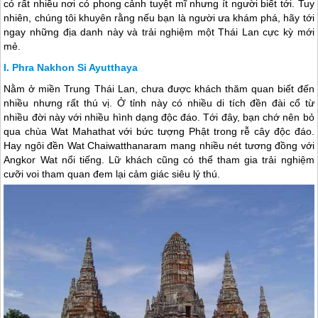
có rất nhiều nơi có phong cảnh tuyệt mĩ nhưng ít người biết tới. Tuy
nhiên, chúng tôi khuyên rằng nếu bạn là người ưa khám phá, hãy tới
ngay những địa danh này và trải nghiệm một Thái Lan cực kỳ mới
mẻ.
Phra Nakhon Si Ayutthaya
Nằm ở miền Trung
Thái Lan
, chưa được khách thăm quan biết đến
nhiều nhưng rất thú vị. Ở tỉnh này có nhiều di tích đền đài cổ từ
nhiều đời này với nhiều hình dạng độc đáo. Tới đây, bạn chớ nên bỏ
qua chùa Wat Mahathat với bức tượng Phật trong rễ cây độc đáo.
Hay ngôi đền Wat Chaiwatthanaram mang nhiều nét tương đồng với
Angkor Wat nổi tiếng. Lữ khách cũng có thể tham gia trải nghiệm
cưỡi voi tham quan đem lại cảm giác siêu lý thú.