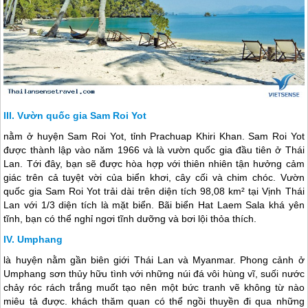
Vườn quốc gia Sam Roi Yot
nằm ở huyện Sam Roi Yot, tỉnh Prachuap Khiri Khan. Sam Roi Yot
được thành lập vào năm 1966 và là vườn quốc gia đầu tiên ở
Thái
Lan
. Tới đây, bạn sẽ được hòa hợp với thiên nhiên tận hưởng cảm
giác trên cả tuyệt vời của biển khơi, cây cối và chim chóc. Vườn
quốc gia Sam Roi Yot trải dài trên diện tích 98,08 km² tại Vịnh
Thái
Lan
với 1/3 diện tích là mặt biển. Bãi biển Hat Laem Sala khá yên
tĩnh, bạn có thể nghỉ ngơi tĩnh dưỡng và bơi lội thỏa thích.
Umphang
là huyện nằm gần biên giới
Thái Lan
và Myanmar. Phong cảnh ở
Umphang sơn thủy hữu tình với những núi đá vôi hùng vĩ, suối nước
chảy róc rách trắng muốt tạo nên một bức tranh vẽ không từ nào
miêu tả được. khách thăm quan có thể ngồi thuyền đi qua những