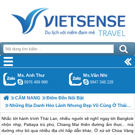
Ms. Anh Thư
Ms.Vân Nhi
0976 489 888
0947 348 228
CẨM NANG
Điểm Đến Nổi Bật
Những Địa Danh Hẻo Lánh Nhưng Đẹp Vô Cùng Ở Thái Lan
Nhắc tới hành trình Thái Lan, nhiều người sẽ nghĩ ngay tới Bangkok
nhộn nhịp, Pattaya trù phú, Chiang Mai thiên đường ẩm thực... mà
dường như bỏ qua nhiều địa chỉ hấp dẫn khác. Ở xứ sở Chùa Vàng