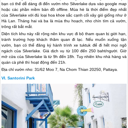
bạn có thể dễ dàng đi đến vườn nho Silverlake dựa vào google map
hoặc các phần mềm bản đồ offline. Mùa hè là thời điểm đẹp nhất
của Silverlake với đủ loại hoa khoe sắc cạnh cối xây gió giống như ở
Hà Lan. Tháng hai và ba là mùa thu hoạch, nho chín tím cả vườn,
trông rất bắt mắt.
Diện tích khu này rất rộng nên khu vực đi bộ tham quan bị giới hạn,
tránh trường hợp khách thăm quan đi lạc. Nếu muốn xuống tận
vườn, bạn có thể đăng ký hành trình xe tuktuk để đi hết mọi ngõ
ngách của Silverlake. Giá dịch vụ từ 100 đến 250 baht/người. Giờ
mở cửa của Silverlake là từ 9h đến 18h. Tuy nhiên khu nhà hàng và
quán cà phê thì hoạt động đến 21h.
Địa chỉ vườn nho: 31/62 Moo 7, Na Chom Thian 20250, Pattaya.
Santorini Park