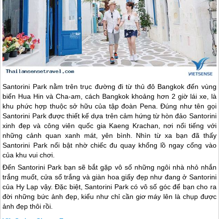
Santorini Park nằm trên trục đường đi từ thủ đô Bangkok đến vùng
biển Hua Hin và Cha-am, cách Bangkok khoảng hơn 2 giờ lái xe, là
khu phức hợp thuộc sở hữu của tập đoàn Pena. Đúng như tên gọi
Santorini Park được thiết kế dựa trên cảm hứng từ hòn đảo Santorini
xinh đẹp và công viên quốc gia Kaeng Krachan, nơi nổi tiếng với
những cảnh quan xanh mát, yên bình. Nhìn từ xa bạn đã thấy
Santorini Park nổi bật nhờ chiếc đu quay khổng lồ ngay cổng vào
của khu vui chơi.
Đến Santorini Park bạn sẽ bắt gặp vô số những ngôi nhà nhỏ nhắn
trắng muốt, cửa sổ trắng và giàn hoa giấy đẹp như đang ở Santorini
của Hy Lạp vậy. Đặc biệt, Santorini Park có vô số góc để bạn cho ra
đời những bức ảnh đẹp, kiểu như chỉ cần giơ máy lên là chụp được
ảnh đẹp thôi rồi.