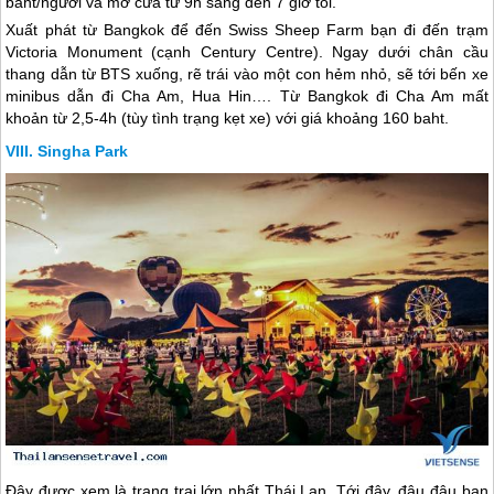
baht/người và mở cửa từ 9h sáng đến 7 giờ tối.
Xuất phát từ Bangkok để đến Swiss Sheep Farm bạn đi đến trạm
Victoria Monument (cạnh Century Centre). Ngay dưới chân cầu
thang dẫn từ BTS xuống, rẽ trái vào một con hẻm nhỏ, sẽ tới bến xe
minibus dẫn đi Cha Am, Hua Hin…. Từ Bangkok đi Cha Am mất
khoản từ 2,5-4h (tùy tình trạng kẹt xe) với giá khoảng 160 baht.
Singha Park
Đây được xem là trang trại lớn nhất
Thái Lan
. Tới đây, đâu đâu bạn