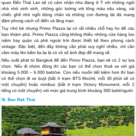
quan Đến
Thái Lan
sẽ có cảm nhận như đang ở Ý với những ngôi
nhà nhỏ xinh xinh, những góc tường với tông màu nâu vàng, vài
chiếc ghế nhỏ ngồi dừng chân và những con đường lát đá mang
đậm phong cách cổ điển và lãng mạn.
Tuy nhỏ bé nhưng Primo Piazza lại có rất nhiều chỗ hay ho để các
bạn khám phá. Primo Piazza cũng không thiếu những cửa hàng lưu
niệm hay quán cà phê ngoài trời được thiết kế theo phong cách
vintage. Đặc biệt, đến đây không cần phải suy nghĩ nhiều, chỉ cần
cầm máy lên bấm lia lịa là có vô số ảnh đẹp để mang về.
Nếu xuất phát từ Bangkok để đến Primo Piazza, bạn sẽ có 2 sự lựa
chọn. Nếu đi nhóm đông thì các bạn có thể chọn thuê xe với giá
khoảng 5.000 – 6.000 baht/xe. Còn nếu muốn tiết kiệm hơn thì bạn
có thể chọn đi xe buýt (bắt ở trạm BTS Mochit, mỗi 30 phút sẽ có
một chuyến) hoặc minibus (bắt ở trạm Victory Monument, mỗi 2
tiếng có một chuyến) với mức giá trung bình khoảng 300 baht/người.
Ban Rak Thai