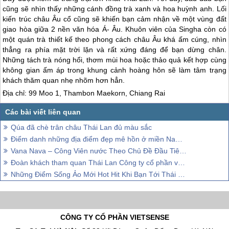
cũng sẽ nhìn thấy những cánh đồng trà xanh và hoa huỳnh anh. Lối
kiến trúc châu Âu cổ cũng sẽ khiến bạn cảm nhận về một vùng đất
giao hòa giữa 2 nền văn hóa Á- Âu. Khuôn viên của Singha còn có
một quán trà thiết kế theo phong cách châu Âu khá ấm cúng, nhìn
thẳng ra phía mặt trời lặn và rất xứng đáng để bạn dừng chân.
Những tách trà nóng hổi, thơm mùi hoa hoặc thảo quả kết hợp cùng
không gian ấm áp trong khung cảnh hoàng hôn sẽ làm tâm trạng
khách thăm quan nhẹ nhõm hơn hẳn.
Địa chỉ: 99 Moo 1, Thambon Maekorn, Chiang Rai
Qúa đã chè trân châu Thái Lan đủ màu sắc
Điểm danh những địa điểm đẹp mê hồn ở miền Nam Thái Lan
Vana Nava – Công Viên nước Theo Chủ Đề Đầu Tiên Ở Châu Á
Đoàn khách tham quan Thái Lan Công ty cổ phần vật tư Nông nghiệp Diễn Châu
Những Điểm Sống Ảo Mới Hot Hit Khi Bạn Tới Thái Lan
CÔNG TY CỔ PHẦN VIETSENSE