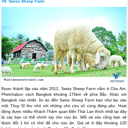
Swiss Sheep Farm
Được thành lập vào năm 2012, Swiss Sheep Farm nằm ở Cha Am,
Phetchaburi cách Bangkok khoảng 175km về phía Bắc. Khác với
Bangkok náo nhiệt, ồn ào đến Swiss Sheep Farm bạn như lạc vào
một Thụy Sĩ thu nhỏ với những chú cừu vô cùng đáng yêu. Hoạt
động được nhiều Khách Thăm quan Đến
Thái Lan
thích nhất tại đây
là các bạn có thể chính tay cho cừu ăn. Mỗi vé vào cổng bạn sẽ
được đổi 1 bó cỏ nhỏ để cho cừu ăn. Giá vé ở đây khoảng 120