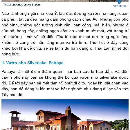
Nào là những ngôi nhà kiểu Ý, lâu đài, đường xá rồi nhà hàng, quán
cà phê... tất cả đều mang đậm phong cách châu Âu. Những con phố
nhỏ xinh, những góc tường xinh xắn, ban công, mái hiên, những ô
cửa sổ, hàng cây, những ngọn dây leo xanh mướt mát, vật trang trí
trên tường... với vẻ cổ điển đều tồn tại ở mọi nơi trong ngôi làng
khiến nó càng trở nên lãng mạn và trữ tình. Thời tiết ở đây cũng
khác bởi khá dễ chịu, se se lạnh dù bạn đang ở
Thái Lan
nhiệt đới
nóng bức.
Vườn nho Silverlake, Pattaya
Pattaya là một điểm thăm quan
Thái Lan
cực kì hấp dẫn. Và đến
thành phố này bạn sẽ không thể bỏ qua vườn nho Silverlake được
rồi. Để tới đây bạn sẽ mất tầm 45 phút đi ô tô. Ngay khi đặt chân vào
đây, bạn dễ dàng bị lóa mắt và bất ngờ bởi như đang đi lạc vào trời
Tây nào đó.