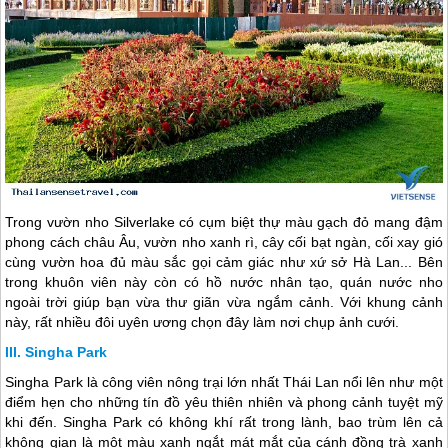
Trong vườn nho Silverlake có cụm biệt thự màu gạch đỏ mang đậm
phong cách châu Âu, vườn nho xanh rì, cây cối bạt ngàn, cối xay gió
cùng vườn hoa đủ màu sắc gọi cảm giác như xứ sở Hà Lan... Bên
trong khuôn viên này còn có hồ nước nhân tạo, quán nước nho
ngoài trời giúp bạn vừa thư giãn vừa ngắm cảnh. Với khung cảnh
này, rất nhiều đôi uyên ương chọn đây làm nơi chụp ảnh cưới.
Singha Park
Singha Park là công viên nông trại lớn nhất
Thái Lan
nổi lên như một
điểm hẹn cho những tín đồ yêu thiên nhiên và phong cảnh tuyệt mỹ
khi đến. Singha Park có không khí rất trong lành, bao trùm lên cả
không gian là một màu xanh ngắt mát mắt của cánh đồng trà xanh