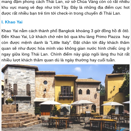
mang đậm phong cách Thái Lan, xứ sở Chùa Vàng còn có rất nhiều
khu vực mang vẻ đẹp như trời Tây. Đây là những địa điểm cực hot
được rất nhiều bạn trẻ tìm tới check-in trong chuyến đi Thái Lan.
Khao Yai
Khao Yai nằm cách thành phố Bangkok khoảng 3 giờ đồng hồ đi ôtô.
Đến Khao Yai, Lữ khách chớ nên bỏ qua khu làng Primo Piazza hay
còn được mệnh danh là "Little Italy". Đặt chân tới đây khách thăm
quan sẽ như được hòa mình vào không gian nước hình chiếc ủng ở
ngay giữa lòng
Thái Lan
. Chính điểm này giúp ngôi làng thu hút rất
nhiều lượt khách thăm quan dù là ngày thường hay cuối tuần.