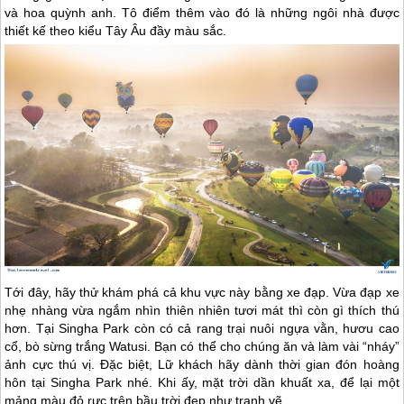
và hoa quỳnh anh. Tô điểm thêm vào đó là những ngôi nhà được
thiết kế theo kiểu Tây Âu đầy màu sắc.
Tới đây, hãy thử khám phá cả khu vực này bằng xe đạp. Vừa đạp xe
nhẹ nhàng vừa ngắm nhìn thiên nhiên tươi mát thì còn gì thích thú
hơn. Tại Singha Park còn có cả rang trại nuôi ngựa vằn, hươu cao
cổ, bò sừng trắng Watusi. Bạn có thể cho chúng ăn và làm vài “nháy”
ảnh cực thú vị. Đặc biệt, Lữ khách hãy dành thời gian đón hoàng
hôn tại Singha Park nhé. Khi ấy, mặt trời dần khuất xa, để lại một
mảng màu đỏ rực trên bầu trời đẹp như tranh vẽ.