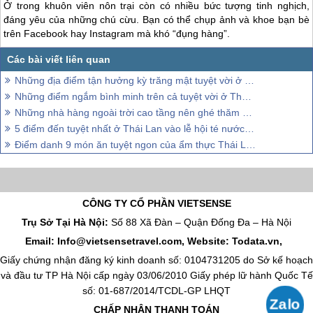
Ở trong khuôn viên nôn trại còn có nhiều bức tượng tinh nghịch,
đáng yêu của những chú cừu. Bạn có thể chụp ảnh và khoe bạn bè
trên Facebook hay Instagram mà khó “đụng hàng”.
Những địa điểm tận hưởng kỳ trăng mật tuyệt vời ở Phuket
Những điểm ngắm bình minh trên cả tuyệt vời ở Thái Lan
Những nhà hàng ngoài trời cao tầng nên ghé thăm khi tới Thái Lan
5 điểm đến tuyệt nhất ở Thái Lan vào lễ hội té nước Songkran
Điểm danh 9 món ăn tuyệt ngon của ẩm thực Thái Lan
CÔNG TY CỔ PHẦN VIETSENSE
Trụ Sở Tại Hà Nội:
Số 88 Xã Đàn – Quận Đống Đa – Hà Nội
Email: Info@vietsensetravel.com, Website: Todata.vn,
Giấy chứng nhận đăng ký kinh doanh số: 0104731205 do Sở kế hoạch
và đầu tư TP Hà Nội cấp ngày 03/06/2010 Giấy phép lữ hành Quốc Tế
số: 01-687/2014/TCDL-GP LHQT
CHẤP NHẬN THANH TOÁN