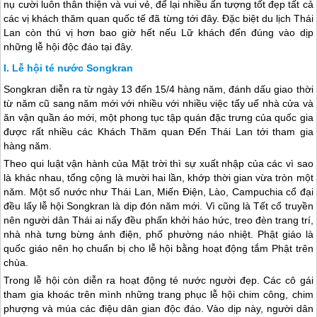
nụ cười luôn thân thiện và vui vẻ, để lại nhiều ấn tượng tốt đẹp tất cả
các vị khách thăm quan quốc tế đã từng tới đây. Đặc biệt
du lịch Thái
Lan
còn thú vị hơn bao giờ hết nếu Lữ khách đến đúng vào dịp
những lễ hội độc đáo tại đây.
Lễ hội té nước Songkran
Songkran diễn ra từ ngày 13 đến 15/4 hàng năm, đánh dấu giao thời
từ năm cũ sang năm mới với nhiều với nhiều việc tẩy uế nhà cửa và
ăn vận quần áo mới, một phong tục tập quán đặc trưng của quốc gia
được rất nhiều các Khách Thăm quan Đến
Thái Lan
tới tham gia
hàng năm.
Theo qui luật vận hành của Mặt trời thì sự xuất nhập của các vì sao
là khác nhau, tổng cộng là mười hai lần, khớp thời gian vừa tròn một
năm. Một số nước như
Thái Lan
, Miến Điện, Lào, Campuchia cổ đại
đều lấy lễ hội Songkran là dịp đón năm mới. Vì cũng là Tết cổ truyền
nên người dân Thái ai nấy đều phấn khởi háo hức, treo đèn trang trí,
nhà nhà tưng bừng ánh điện, phố phường náo nhiệt. Phật giáo là
quốc giáo nên họ chuẩn bị cho lễ hội bằng hoạt động tắm Phật trên
chùa.
Trong lễ hội còn diễn ra hoạt động té nước người đẹp. Các cô gái
tham gia khoác trên mình những trang phục lễ hội chim công, chim
phượng và múa các điệu dân gian độc đáo. Vào dịp này, người dân