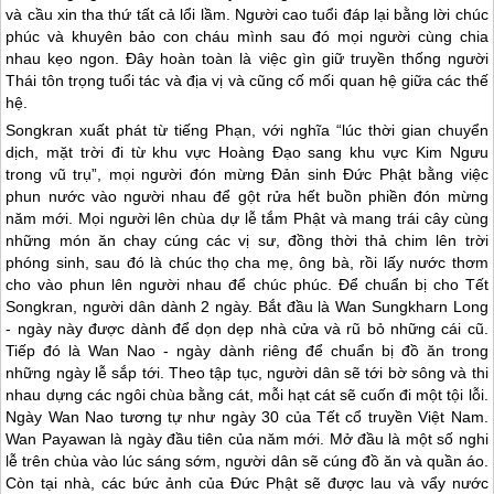
và cầu xin tha thứ tất cả lổi lầm. Người cao tuổi đáp lại bằng lời chúc
phúc và khuyên bảo con cháu mình sau đó mọi người cùng chia
nhau kẹo ngon. Đây hoàn toàn là việc gìn giữ truyền thống người
Thái tôn trọng tuổi tác và địa vị và cũng cố mối quan hệ giữa các thế
hệ.
Songkran xuất phát từ tiếng Phạn, với nghĩa “lúc thời gian chuyển
dịch, mặt trời đi từ khu vực Hoàng Đạo sang khu vực Kim Ngưu
trong vũ trụ”, mọi người đón mừng Đản sinh Đức Phật bằng việc
phun nước vào người nhau để gột rửa hết buồn phiền đón mừng
năm mới. Mọi người lên chùa dự lễ tắm Phật và mang trái cây cùng
những món ăn chay cúng các vị sư, đồng thời thả chim lên trời
phóng sinh, sau đó là chúc thọ cha mẹ, ông bà, rồi lấy nước thơm
cho vào phun lên người nhau để chúc phúc. Để chuẩn bị cho Tết
Songkran, người dân dành 2 ngày. Bắt đầu là Wan Sungkharn Long
- ngày này được dành để dọn dẹp nhà cửa và rũ bỏ những cái cũ.
Tiếp đó là Wan Nao - ngày dành riêng để chuẩn bị đồ ăn trong
những ngày lễ sắp tới. Theo tập tục, người dân sẽ tới bờ sông và thi
nhau dựng các ngôi chùa bằng cát, mỗi hạt cát sẽ cuốn đi một tội lỗi.
Ngày Wan Nao tương tự như ngày 30 của Tết cổ truyền Việt Nam.
Wan Payawan là ngày đầu tiên của năm mới. Mở đầu là một số nghi
lễ trên chùa vào lúc sáng sớm, người dân sẽ cúng đồ ăn và quần áo.
Còn tại nhà, các bức ảnh của Đức Phật sẽ được lau và vẩy nước