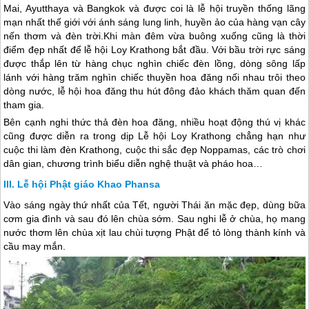
Mai, Ayutthaya và Bangkok và được coi là lễ hội truyền thống lãng
mạn nhất thế giới với ánh sáng lung linh, huyền ảo của hàng vạn cây
nến thơm và đèn trời.Khi màn đêm vừa buông xuống cũng là thời
điểm đẹp nhất để lễ hội Loy Krathong bắt đầu. Với bầu trời rực sáng
được thắp lên từ hàng chục nghìn chiếc đèn lồng, dòng sông lấp
lánh với hàng trăm nghìn chiếc thuyền hoa đăng nối nhau trôi theo
dòng nước, lễ hội hoa đăng thu hút đông đảo khách thăm quan đến
tham gia.
Bên cạnh nghi thức thả đèn hoa đăng, nhiều hoạt động thú vị khác
cũng được diễn ra trong dịp Lễ hội Loy Krathong chẳng hạn như
cuộc thi làm đèn Krathong, cuộc thi sắc đẹp Noppamas, các trò chơi
dân gian, chương trình biểu diễn nghệ thuật và pháo hoa…
Lễ hội Phật giáo Khao Phansa
Vào sáng ngày thứ nhất của Tết, người Thái ăn mặc đẹp, dùng bữa
cơm gia đình và sau đó lên chùa sớm. Sau nghi lễ ở chùa, họ mang
nước thơm lên chùa xịt lau chùi tượng Phật để tỏ lòng thành kính và
cầu may mắn.