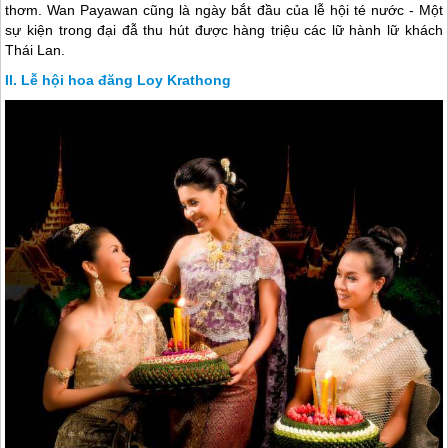
thơm. Wan Payawan cũng là ngày bắt đầu của lễ hội té nước - Một
sự kiện trong đại đẫ thu hút được hàng triệu các lữ hành lữ khách
Thái Lan
.
Lễ hội hoa đăng Loy Krathong