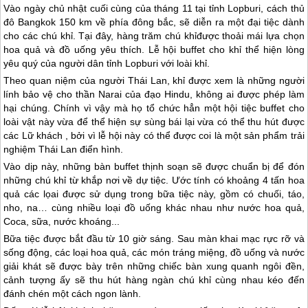
Vào ngày chủ nhật cuối cùng của tháng 11 tại tỉnh Lopburi, cách thủ
đô Bangkok 150 km về phía đông bắc, sẽ diễn ra một đại tiệc dành
cho các chú khỉ. Tại đây, hàng trăm chú khỉđược thoải mái lựa chọn
hoa quả và đồ uống yêu thích. Lễ hội buffet cho khỉ thể hiện lòng
yêu quý của người dân tỉnh Lopburi với loài khỉ.
Theo quan niệm của người
Thái Lan
, khỉ được xem là những người
lính bảo vệ cho thần Narai của đạo Hindu, không ai được phép làm
hại chúng. Chính vì vậy mà họ tổ chức hẳn một hội tiệc buffet cho
loài vật này vừa để thể hiện sự sùng bái lại vừa có thể thu hút được
các Lữ khách , bởi vì lễ hội này có thể được coi là một sản phẩm trải
nghiệm
Thái Lan
điển hình.
Vào dịp này, những bàn buffet thịnh soạn sẽ được chuẩn bị để đón
những chú khỉ từ khắp nơi về dự tiệc. Ước tính có khoảng 4 tấn hoa
quả các lọai được sử dụng trong bữa tiệc này, gồm có chuối, táo,
nho, na… cùng nhiều loại đồ uống khác nhau như nước hoa quả,
Coca, sữa, nước khoáng...
Bữa tiệc được bắt đầu từ 10 giờ sáng. Sau màn khai mạc rực rỡ và
sống động, các loại hoa quả, các món tráng miệng, đồ uống và nước
giải khát sẽ được bày trên những chiếc bàn xung quanh ngôi đền,
cảnh tượng ấy sẽ thu hút hàng ngàn chú khỉ cùng nhau kéo đến
đánh chén một cách ngon lành.