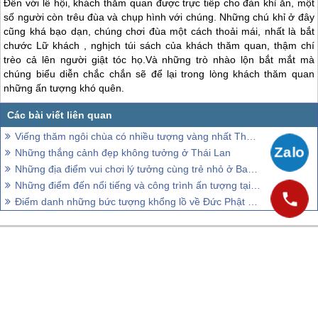
Đến với lễ hội, khách thăm quan được trực tiếp cho đàn khỉ ăn, một
số người còn trêu đùa và chụp hình với chúng. Những chú khỉ ở đây
cũng khá bạo dạn, chúng chơi đùa một cách thoải mái, nhất là bắt
chước Lữ khách , nghịch túi sách của khách thăm quan, thậm chí
trèo cả lên người giật tóc họ.Và những trò nhào lộn bắt mắt mà
chúng biểu diễn chắc chắn sẽ để lại trong lòng khách thăm quan
những ấn tượng khó quên.
Viếng thăm ngôi chùa có nhiều tượng vàng nhất Thái Lan.
Những thắng cảnh đẹp không tưởng ở Thái Lan
Những địa điểm vui chơi lý tưởng cùng trẻ nhỏ ở Bangkok
Những điểm đến nổi tiếng và công trình ấn tượng tại Thái Lan
Điểm danh những bức tượng khổng lồ về Đức Phật ở Thái Lan
CÔNG TY CỔ PHẦN VIETSENSE
Trụ Sở Tại Hà Nội:
Số 88 Xã Đàn – Quận Đống Đa – Hà Nội
Email: Info@vietsensetravel.com, Website: Todata.vn,