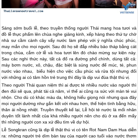
Sáng sớm buổi lễ, theo truyền thống người Thái mang hoa tươi và
đồ lễ thực phẩm lên chùa nghe giảng kinh, xếp hàng theo thứ tự chờ
nhà sư cầm cành cây vẩy nước làm phép với ý nghĩa chúc phúc,
may mắn cho mọi người. Sau đó họ sẽ đắp nhiều bảo tháp bằng cát
trong chùa, cắm cờ lễ và hoa tươi lên đó chào mừng sự kiện này.
Sau các nghi thức này, tất cả đổ ra đường phố chính, dùng tất cả:
máy bơm nước, xô, chậu, đặc biệt là súng nước để múc, té, phun
nước vào nhau, biểu hiện cho việc cầu phúc và rửa tội nhưng đối
với những ai có tâm hồn trẻ trung thì đây là dịp vui đùa thật thú vị.
Theo người Thái quan niệm thì ai được té nhiều nước vào người thì
đen đủi sẽ qua, phát tài cả năm, vì thế ai cũng ra sức với màn té vui
nhộn. Cho dù có khác màu da, không hiểu giọng nói nhưng qua đây
mọi người dường như gắn kết với nhau hơn, thể hiện tình bằng hữu,
thân ái nồng nhiệt. Truyền thuyết kể lại, Lễ hội té nước là mối nhân
duyên tốt lành nhất của khá nhiều người nên cho dù ở xa đến mấy
thì những người con xa xứ đều tìm về dự hội.
Lễ Songkran cũng là dịp lễ thật thú vị có tên Rot Nam Dam Hua diễn
ra: những người trẻ dìm bàn tay của người cao tuổi vào nước thơm