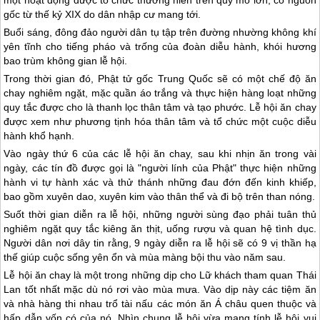
một hoạt động được tổ chức thường niên trên quy mô lớn, có nguồn
gốc từ thế kỷ XIX do dân nhập cư mang tới.
Buổi sáng, đông đảo người dân tụ tập trên đường nhường không khí
yên tĩnh cho tiếng pháo và trống của đoàn diễu hành, khói hương
bao trùm không gian lễ hội.
Trong thời gian đó, Phật tử gốc Trung Quốc sẽ có một chế độ ăn
chay nghiêm ngặt, mặc quần áo trắng và thực hiện hàng loạt những
quy tắc được cho là thanh lọc thân tâm và tạo phước. Lễ hội ăn chay
được xem như phương tịnh hóa thân tâm và tổ chức một cuộc diễu
hành khổ hạnh.
Vào ngày thứ 6 của các lễ hội ăn chay, sau khi nhịn ăn trong vài
ngày, các tín đồ được gọi là "người lính của Phật" thực hiện những
hành vi tự hành xác và thử thánh những đau đớn đến kinh khiếp,
bao gồm xuyên dao, xuyên kim vào thân thể và đi bộ trên than nóng.
Suốt thời gian diễn ra lễ hội, những người sùng đạo phải tuân thủ
nghiêm ngặt quy tắc kiêng ăn thịt, uống rượu và quan hệ tình dục.
Người dân nơi dây tin rằng, 9 ngày diễn ra lễ hội sẽ có 9 vị thần hạ
thế giúp cuộc sống yên ổn và mùa màng bội thu vào năm sau.
Lễ hội ăn chay là một trong những dịp cho Lữ khách tham quan
Thái
Lan
tốt nhất mặc dù nó rơi vào mùa mưa. Vào dịp này các tiệm ăn
và nhà hàng thi nhau trổ tài nấu các món ăn Á châu quen thuộc và
hấp dẫn vốn có của nó. Nhìn chung lễ hội vừa mang tính lễ hội vui