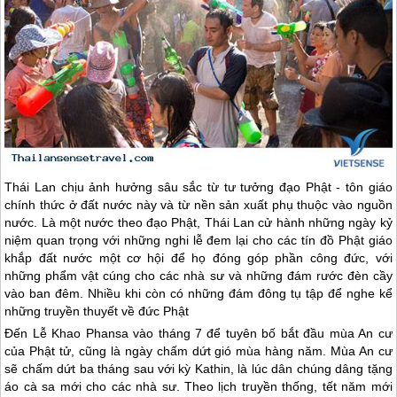
Thái Lan
chịu ảnh hưởng sâu sắc từ tư tưởng đạo Phật - tôn giáo
chính thức ở đất nước này và từ nền sản xuất phụ thuộc vào nguồn
nước. Là một nước theo đạo Phật,
Thái Lan
cử hành những ngày kỷ
niệm quan trọng với những nghi lễ đem lại cho các tín đồ Phật giáo
khắp đất nước một cơ hội để họ đóng góp phần công đức, với
những phẩm vật cúng cho các nhà sư và những đám rước đèn cầy
vào ban đêm. Nhiều khi còn có những đám đông tụ tập để nghe kể
những truyền thuyết về đức Phật
Đến Lễ Khao Phansa vào tháng 7 để tuyên bố bắt đầu mùa An cư
của Phật tử, cũng là ngày chấm dứt gió mùa hàng năm. Mùa An cư
sẽ chấm dứt ba tháng sau với kỳ Kathin, là lúc dân chúng dâng tặng
áo cà sa mới cho các nhà sư. Theo lịch truyền thống, tết năm mới