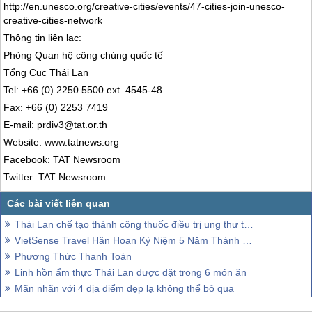
http://en.unesco.org/creative-cities/events/47-cities-join-unesco-
creative-cities-network
Thông tin liên lạc:
Phòng Quan hệ công chúng quốc tế
Tổng Cục
Thái Lan
Tel: +66 (0) 2250 5500 ext. 4545-48
Fax: +66 (0) 2253 7419
E-mail: prdiv3@tat.or.th
Website: www.tatnews.org
Facebook: TAT Newsroom
Twitter: TAT Newsroom
Thái Lan chế tạo thành công thuốc điều trị ung thư từ vừng đen
VietSense Travel Hân Hoan Kỷ Niệm 5 Năm Thành Lập Công ty
Phương Thức Thanh Toán
Linh hồn ẩm thực Thái Lan được đặt trong 6 món ăn
Mãn nhãn với 4 địa điểm đẹp lạ không thể bỏ qua