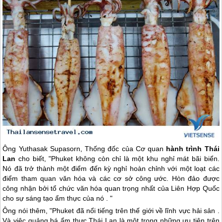
Ông Yuthasak Supasorn, Thống đốc của Cơ quan
hành trình
Thái
Lan
cho biết, "Phuket không còn chỉ là một khu nghỉ mát bãi biển.
Nó đã trở thành một điểm đến kỳ nghỉ hoàn chỉnh với một loạt các
điểm tham quan văn hóa và các cơ sở công ước. Hòn đảo được
công nhận bởi tổ chức văn hóa quan trọng nhất của Liên Hợp Quốc
cho sự sáng tạo ẩm thực của nó . "
Ông nói thêm, "Phuket đã nổi tiếng trên thế giới về lĩnh vực hải sản .
Và việc quảng bá ẩm thực
Thái Lan
là một trong những ưu tiên trên