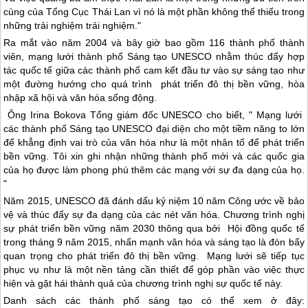
cùng của Tổng Cục
Thái Lan
vì nó là một phần không thể thiếu trong
những trải nghiệm trải nghiệm."
Ra mắt vào năm 2004 và bây giờ bao gồm 116 thành phố thành
viên, mạng lưới thành phố Sáng tạo UNESCO nhằm thúc đẩy hợp
tác quốc tế giữa các thành phố cam kết đầu tư vào sự sáng tạo như
một đường hướng cho quá trình phát triển đô thị bền vững, hòa
nhập xã hội và văn hóa sống động.
Ông Irina Bokova Tổng giám đốc UNESCO cho biết, " Mạng lưới
các thành phố Sáng tạo UNESCO đại diện cho một tiềm năng to lớn
để khẳng định vai trò của văn hóa như là một nhân tố để phát triển
bền vững. Tôi xin ghi nhận những thành phố mới và các quốc gia
của họ được làm phong phú thêm các mạng với sự đa dạng của họ.
"
Năm 2015, UNESCO đã đánh dấu kỷ niệm 10 năm Công ước về bảo
vệ và thúc đẩy sự đa dạng của các nét văn hóa. Chương trình nghị
sự phát triển bền vững năm 2030 thông qua bởi Hội đồng quốc tế
trong tháng 9 năm 2015, nhấn mạnh văn hóa và sáng tạo là đòn bẩy
quan trọng cho phát triển đô thị bền vững. Mạng lưới sẽ tiếp tục
phục vụ như là một nền tảng cần thiết để góp phần vào việc thực
hiện và gặt hái thành quả của chương trình nghị sự quốc tế này.
Danh sách các thành phố sáng tạo có thể xem ở đây: