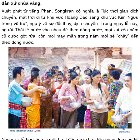
dân xứ chùa vàng.
Xuất phát từ tiếng Phạn, Songkran có nghĩa là “lúc thời gian dịch
chuyển, mặt trời đi từ khu vực Hoàng Đạo sang khu vực Kim Ngưu
trong vũ trụ”, ngụ ý về sự đổi thay, dịch chuyển. Trong ngày lễ này,
người Thái té nước vào nhau để theo dòng nước, mọi xui xẻo năm
cũ được gột rửa, còn mọi may mắn trong năm mới sẽ "chảy" đến
theo dòng nước.
Ngoài ra, lễ hội cũng là một hoạt động văn hóa liên quan đến chu kỳ