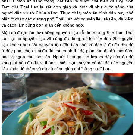
phải là món ăn sang trọng, đắt tiền và được chế biến cầu kỳ. Son
Tam của
Thái Lan
lại rất đơn giản và bình dị như cuộc sống của
người dân xứ sở Chùa Vàng. Thực chất, món ăn bình dân này phổ
biến ở khắp các đường phố
Thái Lan
với nguyên liệu rẻ tiền, dễ kiếm
và cách làm cũng đơn giản đến không ngờ.
Mặc dù được làm từ những nguyên liệu dễ tìm nhưng Son Tam
Thái
Lan
lại có nguyên liệu vô cùng đa dạng, có khi lên đến 20 nguyên
liệu khác nhau. Và nguyên liệu đầu tiên phải kể đến là đu đủ. Đu đủ
ở đây phải chọn loại đu đủ còn xanh thì độ giòn của đu đủ mới đảm
bảo vị ngon cho món ăn. Người Thái gọt bỏ lớp vỏ dày của đu đủ
xong thì bào đu đủ ra thành nhiều sợi nhuyễn và dài để các nguyên
liệu khác dễ thấm và đu đủ cũng giòn dai "sừng sực" hơn.