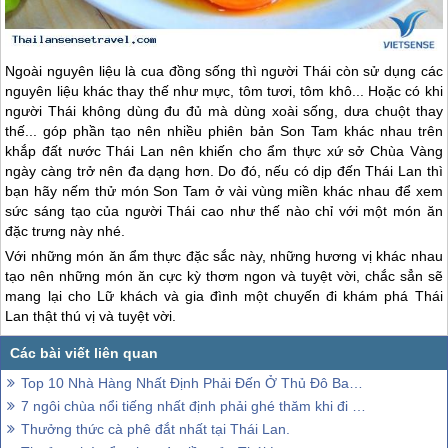
Ngoài nguyên liệu là cua đồng sống thì người Thái còn sử dụng các
nguyên liệu khác thay thế như mực, tôm tươi, tôm khô... Hoặc có khi
người Thái không dùng đu đủ mà dùng xoài sống, dưa chuột thay
thế... góp phần tạo nên nhiều phiên bản Son Tam khác nhau trên
khắp đất nước
Thái Lan
nên khiến cho ẩm thực xứ sở Chùa Vàng
ngày càng trở nên đa dạng hơn. Do đó, nếu có dịp đến
Thái Lan
thì
bạn hãy nếm thử món Son Tam ở vài vùng miền khác nhau để xem
sức sáng tạo của người Thái cao như thế nào chỉ với một món ăn
đặc trưng này nhé.
Với những món ăn ẩm thực đặc sắc này, những hương vị khác nhau
tạo nên những món ăn cực kỳ thơm ngon và tuyệt vời, chắc sẳn sẽ
mang lại cho Lữ khách và gia đình một chuyến đi khám phá
Thái
Lan
thật thú vị và tuyệt vời.
Top 10 Nhà Hàng Nhất Định Phải Đến Ở Thủ Đô Bangkok
7 ngôi chùa nổi tiếng nhất định phải ghé thăm khi đi Thái Lan
Thưởng thức cà phê đắt nhất tại Thái Lan.