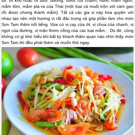
tỏi, ớt khô hoặc ớt tươi, đường, nước cốt chanh, nước mắm ngon,
mắm tôm, mắm pla-ra của Thái (một loại cá muối trộn với cám gạo
rồi được chưng thành mắm). Tất cả các gia vị này hòa quyện với
nhau tạo nên một hương vị rất đặc trưng và góp phần làm cho món
Son Tam thêm nổi tiếng. Vừa có vị cay của ớt, vị chua của chanh, vị
ngọt của đường, vị mặn thơm nồng của các loại mắm... Do đó, cũng
không có gì khó hiểu khi bất kỳ khách thăm quan nào nhìn thấy món
Son Tam thì đều phát thèm và muốn thử ngay.