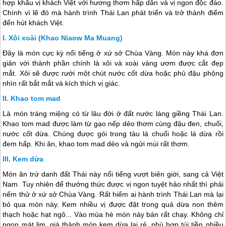
hợp khẩu vị khách Việt với hương thơm hấp dẫn và vị ngon độc đáo.
Chính vì lẽ đó mà hành trình Thái Lan phát triển và trở thành điểm
đến hút khách Việt.
Xôi xoài (Khao Niaow Ma Muang)
Đây là món cực kỳ nổi tiếng ở xứ sở Chùa Vàng. Món này khá đơn
giản với thành phần chính là xôi và xoài vàng ươm được cắt đẹp
mắt. Xôi sẽ được rưới một chút nước cốt dừa hoặc phủ đậu phộng
nhìn rất bắt mắt và kích thích vị giác.
Khao tom mad
Là món tráng miệng có từ lâu đời ở đất nước láng giềng
Thái Lan
.
Khao tom mad được làm từ gạo nếp dẻo thơm cùng đậu đen, chuối,
nước cốt dừa. Chúng được gói trong tàu lá chuối hoặc lá dừa rồi
đem hấp. Khi ăn, khao tom mad dẻo và ngửi mùi rất thơm.
Kem dừa
Món ăn trứ danh đất Thái này nổi tiếng vượt biên giới, sang cả Việt
Nam. Tuy nhiên để thưởng thức được vị ngon tuyệt hảo nhất thì phải
nếm thử ở xứ sở Chùa Vàng. Rất hiếm ai hành trình
Thái Lan
mà lại
bỏ qua món này. Kem nhiều vị được đặt trong quả dừa non thêm
thạch hoặc hạt ngô... Vào mùa hè món này bán rất chạy. Không chỉ
ngon mát lịm, giá thành món kem dừa lại rẻ, phù hợp túi tiền nhiều