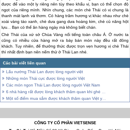
được để vào một ly riêng nên tùy theo khẩu vị, bạn có thể chọn độ
ngọt của riêng mình. Nhìn chung, các món chè Thái có vị chung là
thanh mát lạnh và thơm. Có hàng trăm hương vị khác nhau như chè
xoài vàng táo xanh, chè dưa gang dưa hoàng kim, chè củ năng hột
lựu... Bạn có thể ăn hàng ngày mà không biết chán.
Chè Thái của xứ sở Chùa Vàng nổi tiếng toàn châu Á. Ở nước ta
cũng có nhiều cửa hàng mở ra bày bán món này đều rất đông
khách. Tuy nhiên, để thưởng thức được trọn vẹn hương vị chè Thái
thì nhất định bạn nên nếm thử ở
Thái Lan
nhé.
Lẩu nướng Thái Lan được lòng người việt
Những món Thái cực được lòng người Việt
Các món ngon Thái Lan được lòng người Việt Nam
6 nhà hàng rất được lòng khách thăm quan khi ghé thăm Bangkok
Một số điểm mua sắm được khách thăm quan Việt yêu thích tại Thái Lan
CÔNG TY CỔ PHẦN VIETSENSE