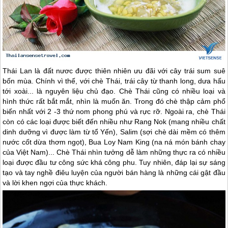
Thái Lan
là đất nươc được thiên nhiên ưu đãi với cây trái sum suê
bốn mùa. Chính vì thế, với chè Thái, trái cây từ thanh long, dưa hấu
tới xoài... là nguyên liệu chủ đạo. Chè Thái cũng có nhiều loại và
hình thức rất bắt mắt, nhìn là muốn ăn. Trong đó chè thập cảm phổ
biến nhất với 2 -3 thứ nom phong phú và rực rỡ. Ngoài ra, chè Thái
còn có các loại được biết đến nhiều như Rang Nok (mang nhiều chất
dinh dưỡng vì được làm từ tổ Yến), Salim (sợi chè dài mềm có thêm
nước cốt dừa thơm ngọt), Bua Loy Nam King (na ná món bánh chay
của Việt Nam)... Chè Thái nhìn tưởng dễ làm những thực ra có nhiều
loại được đầu tư công sức khá công phu. Tuy nhiên, đáp lại sự sáng
tạo và tay nghề điêu luyện của người bán hàng là những cái gật đầu
và lời khen ngợi của thực khách.