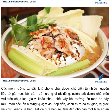
Các món nướng tại đây khá phong phú, được chế biến từ nhiều nguyên
liệu từ gà, heo, bò, cá… có hương vị rất riêng, nước sốt được chế biến
với trên chục loại gia vị khác nhau, nhờ vậy khi nướng lên món ăn dậy
mùi, màu sắc lẫn hương vị đậm đà, hấp dẫn, đánh thức cả thị giác, vị giác
và khứu giác của bạn. Tất cả hứa hẹn sẽ đem đến cho bạn một bữa ăn ấn