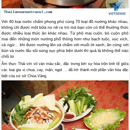
Với 40 loại nước chấm phong phú cùng 70 loại đồ nướng khác nhau,
không chỉ được một bữa no nê ra trò mà bạn còn có thể thưởng thức
được nhiều loại thức ăn khác nhau. Từ phô mai cuộn, bò cuộn phô
mai đến những món nướng phổ thông hơn như bạch tuộc, xúc xích,
cá ngừ… khi được nướng lên và chấm với muối ớt xanh, ăn cùng với
bún và nước lẩu sôi sùng sục phía bên dưới thì quả là không thể nào
chối từ.
Ẩm thực Thái với vô vàn màu sắc, đặc trưng bởi sự hòa trộn tinh tế giữa
các loại gia vị chua, cay, mặn, ngọt … đã trở thành một phần văn hóa đặc
biệt của xứ sở Chùa Vàng.