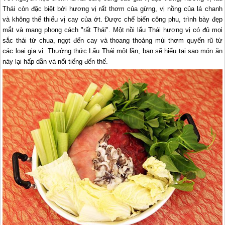
Thái còn đặc biệt bởi hương vị rất thơm của gừng, vị nồng của lá chanh
và không thể thiếu vị cay của ớt. Được chế biến công phu, trình bày đẹp
mắt và mang phong cách "rất Thái". Một nồi lẩu Thái hương vị có đủ mọi
sắc thái từ chua, ngọt đến cay và thoang thoảng mùi thơm quyến rũ từ
các loại gia vị. Thưởng thức Lẩu Thái một lần, bạn sẽ hiểu tại sao món ăn
này lại hấp dẫn và nổi tiếng đến thế.