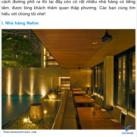
cách đường phố ra thì tại đây còn có rất nhiều nhà hàng có tiếng
tăm, được lòng khách thăm quan thập phương. Các bạn cùng tìm
hiểu với chúng tôi nhé!
Nhà hàng Nahm