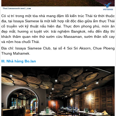
Có vị trí trong một tòa nhà mang đậm lối kiến trúc Thái từ thời thuộc
địa, tại Issaya Siamese là một kết hợp rất độc đáo giữa ẩm thực Thái
cổ truyền với kỹ thuật nấu hiện đại. Thực đơn phong phú, món ăn
đẹp mắt, hương vị tuyệt vời. trải nghiệm Bangkok, nếu đến đây thì
khách thăm quan nên thử sườn cừu Massaman, sườn thăn sốt cay
và nộm hoa chuối Thái.
Địa chỉ: Issaya Siamese Club, tại số 4 Soi Sri Aksorn, Chue Ploeng
Thung Mahamek.
Nhà hàng Bo.Ian