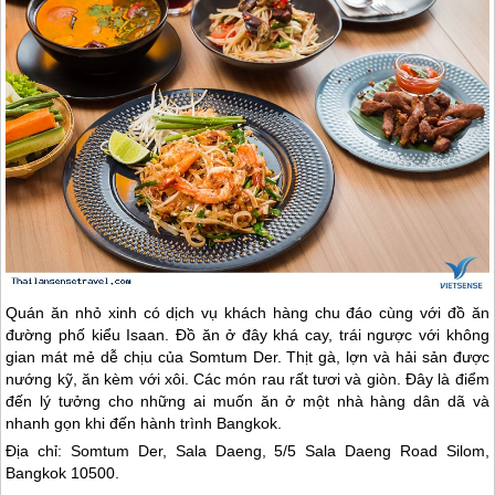
Quán ăn nhỏ xinh có dịch vụ khách hàng chu đáo cùng với đồ ăn
đường phố kiểu Isaan. Đồ ăn ở đây khá cay, trái ngược với không
gian mát mẻ dễ chịu của Somtum Der. Thịt gà, lợn và hải sản được
nướng kỹ, ăn kèm với xôi. Các món rau rất tươi và giòn. Đây là điểm
đến lý tưởng cho những ai muốn ăn ở một nhà hàng dân dã và
nhanh gọn khi đến hành trình Bangkok.
Địa chỉ: Somtum Der, Sala Daeng, 5/5 Sala Daeng Road Silom,
Bangkok 10500.