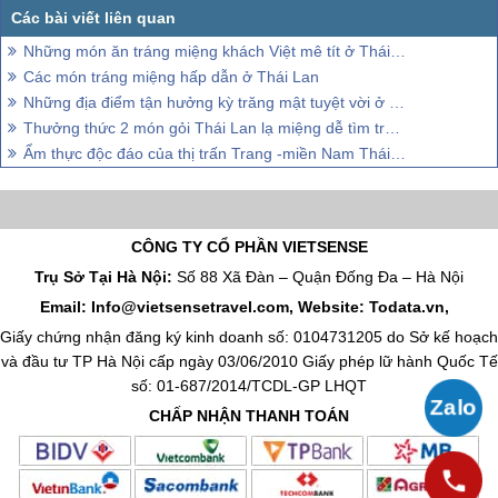
Những món ăn tráng miệng khách Việt mê tít ở Thái Lan
Các món tráng miệng hấp dẫn ở Thái Lan
Những địa điểm tận hưởng kỳ trăng mật tuyệt vời ở Phuket
Thưởng thức 2 món gỏi Thái Lan lạ miệng dễ tìm trên đường phố
Ẩm thực độc đáo của thị trấn Trang -miền Nam Thái Lan
CÔNG TY CỔ PHẦN VIETSENSE
Trụ Sở Tại Hà Nội:
Số 88 Xã Đàn – Quận Đống Đa – Hà Nội
Email: Info@vietsensetravel.com, Website: Todata.vn,
Giấy chứng nhận đăng ký kinh doanh số: 0104731205 do Sở kế hoạch
và đầu tư TP Hà Nội cấp ngày 03/06/2010 Giấy phép lữ hành Quốc Tế
số: 01-687/2014/TCDL-GP LHQT
CHẤP NHẬN THANH TOÁN