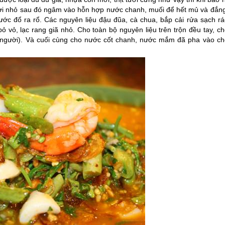
h sợi nhỏ sau đó ngâm vào hỗn hợp nước chanh, muối để hết mủ và đắng
nước đổ ra rổ. Các nguyên liệu đậu đũa, cà chua, bắp cải rửa sạch rá
 vỏ, lạc rang giã nhỏ. Cho toàn bộ nguyên liệu trên trộn đều tay, ch
ỗi người). Và cuối cùng cho nước cốt chanh, nước mắm đã pha vào ch