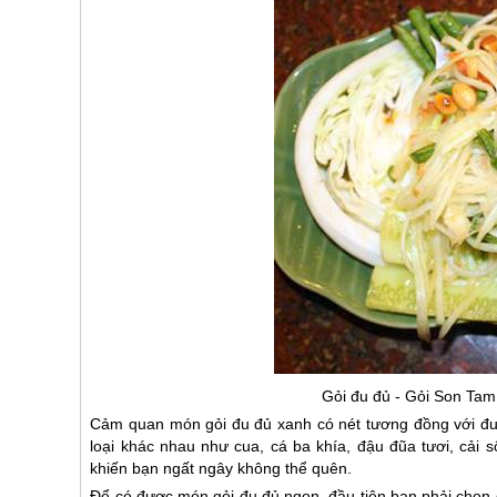
Gỏi đu đủ - Gỏi Son Tam 
Cảm quan món gỏi đu đủ xanh có nét tương đồng với đu 
loại khác nhau như cua, cá ba khía, đậu đũa tươi, cải s
khiến bạn ngất ngây không thể quên.
Để có được món gỏi đu đủ ngon, đầu tiên bạn phải chọn đư