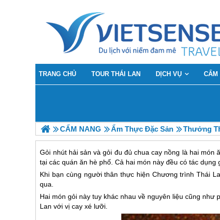
TRANG CHỦ
TOUR THÁI LAN
DỊCH VỤ
CẨM
CẨM NANG
Ẩm Thực Đặc Sản
Thưởng Th
Gỏi nhút hải sản và gỏi đu đủ chua cay nồng là hai món ă
tại các quán ăn hè phố. Cả hai món này đều có tác dụng gi
Khi bạn cùng người thân thực hiện
Chương trình
Thái L
qua.
Hai món gỏi này tuy khác nhau về nguyên liệu cũng như
Lan
với vị cay xé lưỡi.