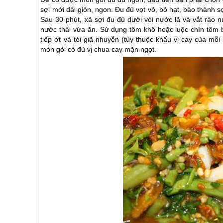
sợi mới dài giòn, ngon. Đu đủ vọt vỏ, bỏ hạt, bào thàn
Sau 30 phút, xả sợi đu đủ dưới vòi nước lã và vắt ráo 
nước thái vừa ăn. Sử dụng tôm khô hoặc luộc chín tôm bỏ
tiếp ớt và tỏi giã nhuyễn (tùy thuộc khẩu vị cay của m
món gỏi có đủ vị chua cay mặn ngọt.