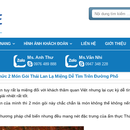
 NANG
HÌNH ẢNH KHÁCH ĐOÀN
LIÊN HỆ
GIỚI THIỆU
Ms. Anh Thư
Ms.Vân Nhi
0976 489 888
0947 348 228
ức 2 Món Gỏi Thái Lan Lạ Miệng Dễ Tìm Trên Đường Phố
n tuy rất lạ miệng đối với khách thăm quan Việt nhưng lại cực kỳ dễ t
ải nhiệt rất tốt.
an
của mình thì 2 món gỏi này chắc chắn là món không thể không nế
 phương pháp chế biến nhưng đều mang nét đặc trưng của ẩm thực
Thá