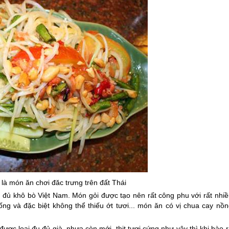
là món ăn chơi đăc trưng trên đất Thái
đủ khô bò Việt Nam. Món gỏi được tạo nên rất công phu với rất nhiề
ống và đặc biệt không thể thiếu ớt tươi... món ăn có vị chua cay nồn
ợc loại đu đủ già, nhựa còn mới, thịt tươi cứng như vậy thì khi bào 