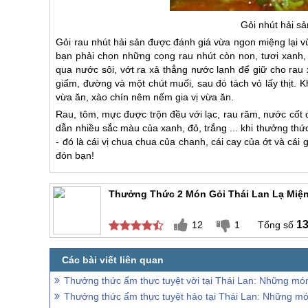
Gỏi nhút hải sản
Gỏi rau nhút hải sản được đánh giá vừa ngon miệng lại v
bạn phải chọn những cọng rau nhút còn non, tươi xanh
qua nước sôi, vớt ra xả thẳng nước lạnh để giữ cho rau
giấm, đường và một chút muối, sau đó tách vỏ lấy thịt.
vừa ăn, xào chín nêm nếm gia vị vừa ăn.
Rau, tôm, mực được trộn đều với lạc, rau răm, nước cốt
dẫn nhiều sắc màu của xanh, đỏ, trắng ... khi thưởng thứ
- đó là cái vị chua chua của chanh, cái cay của ớt và cái 
đón bạn!
Thưởng Thức 2 Món Gỏi Thái Lan Lạ Miệ
1
12
1
Thưởng thức ẩm thực tuyệt vời tại Thái Lan: Những mó
Thưởng thức ẩm thực tuyệt hảo tại Thái Lan: Những m