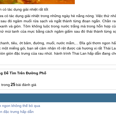
 có tác dụng giải nhiệt rất tốt
ừa có tác dụng giải nhiệt trong những ngày hè nắng nóng. Việc thứ nh
, sau đó ngâm muối rửa sạch và ngắt thành từng đoạn ngắn. Chần ra
 xanh và giòn. Tôm không luộc trong nước trắng mà trong hỗn hợp củ
 Khử mùi tanh của mực bằng cách ngâm giấm sau đó thái thành từng sợ
 chanh, tiêu, ớt băm, đường, muối, nước mắm,... Đĩa gỏi thơm ngon hấ
c một miếng gỏi, bạn sẽ cảm nhận rõ rệt được cái hương vị rất
Thái La
giòn giòn đặc trưng của rau nhút. hành trình
Thai Lan
hấp dẫn đang ch
ng Dễ Tìm Trên Đường Phố
3
25
bài đánh giá
n ngon không thể bỏ qua
ón đặc trưng hấp dẫn