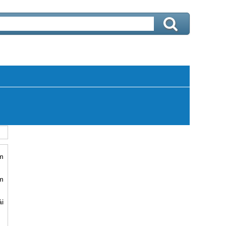
ìm
m
i