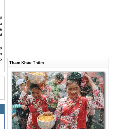
ất
u
a
i
p
n
ờ
Tham Khảo Thêm