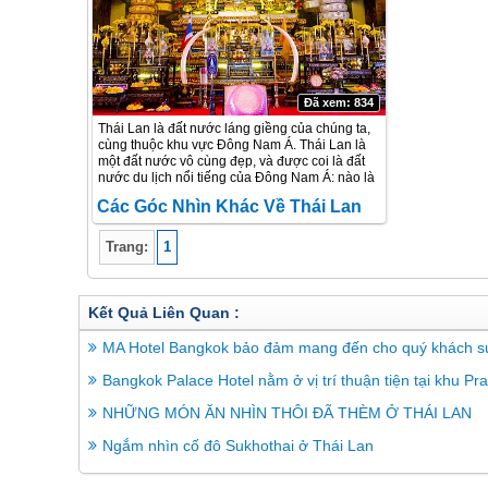
Đã xem: 834
Thái Lan là đất nước láng giềng của chúng ta,
cùng thuộc khu vực Đông Nam Á. Thái Lan là
một đất nước vô cùng đẹp, và được coi là đất
nước du lịch nổi tiếng của Đông Nam Á: nào là
mua sắm giá rẻ, hộp đêm nổi tiếng, cảnh quan
Các Góc Nhìn Khác Về Thái Lan
kỳ thú, dịch vụ du lịch chuyên nghiệp hay hệ
thống chùa chiền trải khắp cả nước …
Trang:
1
Kết Quả Liên Quan :
MA Hotel Bangkok bảo đảm mang đến cho quý khách sự hài lòng dù đang ở B
Bangkok Palace Hotel nằm ở vị trí thuận tiện tại khu Pratunam nổi
NHỮNG MÓN ĂN NHÌN THÔI ĐÃ THÈM Ở THÁI LAN
Ngắm nhìn cố đô Sukhothai ở Thái Lan