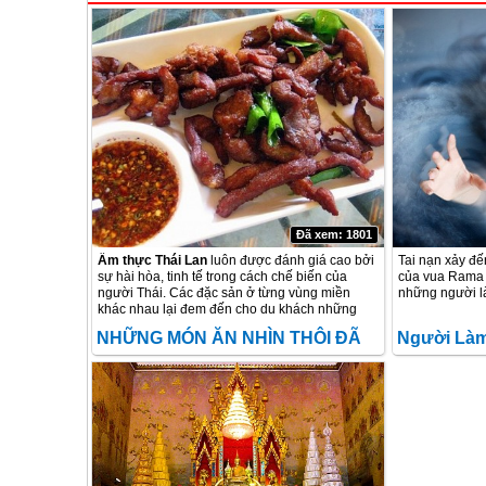
Đã xem: 1801
Ẩm thực Thái Lan
luôn được đánh giá cao bởi
Tai nạn xảy đế
sự hài hòa, tinh tế trong cách chế biến của
của vua Rama 
người Thái. Các đặc sản ở từng vùng miền
những người là
khác nhau lại đem đến cho du khách những
hương vị, sự độc đáo khác nhau. Với sự pha
NHỮNG MÓN ĂN NHÌN THÔI ĐÃ
Người Làm
trộn tinh tế giữa các vị chua, cay, mặn, ngọt…
ẩm thực Thái Lan chính là một trong những yếu
THÈM Ở THÁI LAN
Hoàng Hậu
tố quan trọng giúp nền
du lịch Thái Lan
ngày
càng hấp dẫn khách du lịch đến vậy.
Cung Điện