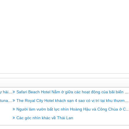
angkok
Safari Beach Hotel Nằm ở giữa các hoạt động của bãi biển Patong Phuket
 tiếng
The Royal City Hotel khách sạn 4 sao có vị trí tại khu thương mai trung tâm
Người làm vườn bất lực nhìn Hoàng Hậu và Công Chúa ở Cung điện Mùa hè ở Thái Lan
Các góc nhìn khác về Thái Lan