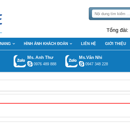
Tổng đài:
 NANG
HÌNH ẢNH KHÁCH ĐOÀN
LIÊN HỆ
GIỚI THIỆU
Ms. Anh Thư
Ms.Vân Nhi
0976 489 888
0947 348 228