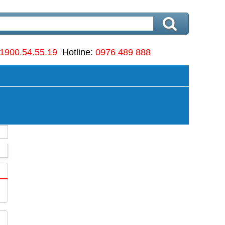
1900.54.55.19
Hotline:
0976 489 888