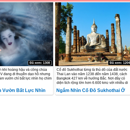
Đã xem: 1308
Đã xem: 120
n khi hoàng hậu và công chúa
Cố đô Sukhothai từng là thủ đô của đất nước
V đang đi thuyền dạo hồ nhưng
Thai Lan vào năm 1238 đến năm 1438, cách
m vườn chỉ bất lực nhìn họ chìm
Bangkok 427 km về hướng Bắc. Nơi đây có
diện tích rộng lớn hơn 6.600 km
với nhiều di
2
tích lịch sử như đền thờ Phật, hoàng thành…
 Vườn Bất Lực Nhìn
Ngắm Nhìn Cố Đô Sukhothai Ở
Vào năm 1991 cố đô đã đươc UNESCO công
nhận là Di sản Văn hóa Thế giới.
 Và Công Chúa Ở
Thái Lan
 Mùa Hè Ở Thái Lan