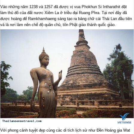
Vào những năm 1238 và 1257 đã được vị vua Phokhun Si Intharathit đặt
làm thủ đô của đất nươc Xiêm La ở triều đại Ruang Phra. Tại nơi đây đã
được hoàng đế Ramkhamhaeng sáng tạo ra bảng chữ cái Thái Lan đầu tiên
và là nơi làm nên chế độ quân chủ, tôn Phật giáo thành quốc giáo.
Với phong cảnh tuyệt đẹp cùng các di tích lịch sử như Đền Hoàng gia Wat