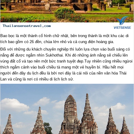
Bao bọc là một thành cổ hình chữ nhật, bên trong thành là một khu các di
tích bao gồm có 26 đền, chùa lớn nhỏ và cả cung điện hoàng gia.
Đối với những du khách chuyên nghiệp thì luôn lựa chọn vào buổi sáng có
nắng để được ngắm nhìn Sukhothai. Khi đó những ánh nắng sẽ chiếu lên
vùng đất cổ và tạo nên một bức tranh tuyệt đẹp.Tuy nhiên cũng nhiều ngừoi
thích ngắm cảnh vào buổi chiều tà mang một vẻ huyền bí. Hầu hết mọi
người đến đây du lịch đều là bởi nơi đây là cái nôi của nền văn hóa Thái
Lan và cũng là nơi có nhiều di lịch lịch sử.