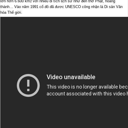
lớn hơn 6.600 km
với nhiều di tích lịch sử như đền thờ Phật, hoàng
2
thành… Vào năm 1991 cố đô đã đươc UNESCO công nhận là Di sản Văn
hóa Thế giới.