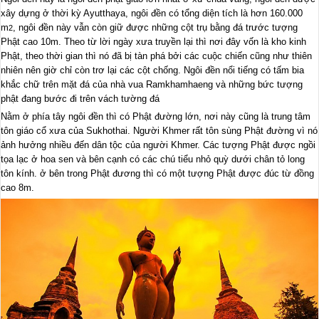
xây dựng ở thời kỳ Ayutthaya, ngôi đền có tổng diện tích là hơn 160.000
m
, ngôi đền này vẫn còn giữ được những cột trụ bằng đá trước tượng
2
Phật cao 10m. Theo từ lời ngày xưa truyền lại thì nơi đây vốn là kho kinh
Phật, theo thời gian thì nó đã bị tàn phá bởi các cuộc chiến cũng như thiên
nhiên nên giờ chỉ còn trơ lại các cột chống. Ngôi đền nổi tiếng có tấm bia
khắc chữ trên mặt đá của nhà vua Ramkhamhaeng và những bức tượng
phật đang bước đi trên vách tường đá
Nằm ở phía tây ngôi đền thì có Phật đường lớn, nơi này cũng là trung tâm
tôn giáo cổ xưa của Sukhothai. Người Khmer rất tôn sùng Phật đường vì nó
ảnh hưởng nhiều đến dân tộc của người Khmer. Các tượng Phật được ngồi
tọa lạc ở hoa sen và bên cạnh có các chú tiểu nhỏ quỳ dưới chân tỏ long
tôn kính. ở bên trong Phật đương thì có một tượng Phật được đúc từ đồng
cao 8m.