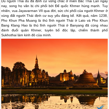
Dù người Thái dù đã định cư vững chắc ở miền Bắc
Thái Lan
ngày
nay, song họ vãn bị chi phối bởi Đế quốc Khmer hùng mạnh. Tuy
nhiên, vua Jayavarman VII qua đời, sức chi phối của người Khmer ở
vùng đất người Thái định cư suy yếu đáng kể. Kết quả, năm 1238,
Pho Khun Pha Muang là thủ lĩnh người Thái ở Lato và Pho Khun
Bang Klang Hao là thủ lĩnh người Thái ở Banyang đã cùng nhau
đánh đuổi quân Khmer, tuyên bố độc lập, chiếm thành phố
Sukhothai làm kinh đô của mình.