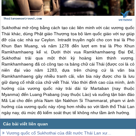
Sukhothai mở rộng bằng cách tạo các liên minh với các vương quốc
Thái khác, dùng Phật giáo Thượng tọa bộ làm quốc giáo với sự giúp
đỡ của các nhà sư Ceylon. Intradit truyền ngôi cho con trai là Pho
Khun Ban Muang, và năm 1278 đến lượt em trai là Pho Khun
Ramkhamhaeng kế vị. Dưới thời vua Ramkhamhaeng Đại Đế,
Sukhothai trải qua một thời kỳ hoàng kim thịnh vượng.
Ramkhamhaeng đã có công tạo ra bảng chữ cái Thái (được coi là có
niên đại vào năm 1283, dựa trên chứng cứ là văn bia
Ramkhamhaeng gây nhiều tranh cãi, văn bia này được cho là lưu
giữ dạng cổ nhất của chữ viết Thái. Vào thời đỉnh cao của mình, ảnh
hưởng của vương quốc này trải dài từ Martaban (nay thuộc
Myanma) đến Luang Prabang (nay thuộc Lào) và xuống tận bán đảo
Mã Lai cho đến phía Nam tận Nakhon Si Thammarat, phạm vi ảnh
hưởng của vương quốc này rộng hơn nhiều so với lãnh thổ
Thái Lan
ngày nay, dù mức độ kiểm soát thực tế không như tầm ảnh hưởng.
Vương quốc cổ Sukhothai của đất nước Thái Lan xưa – Phần 2