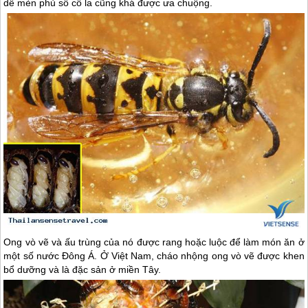
dế mèn phủ sô cô la cũng khá được ưa chuộng.
Ong vò vẽ và ấu trùng của nó được rang hoặc luộc để làm món ăn ở
một số nước Đông Á. Ở Việt Nam, cháo nhộng ong vò vẽ được khen
bổ dưỡng và là đặc sản ở miền Tây.