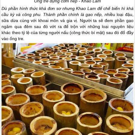
Ống tre đựng cơm nếp - Khao Lam
Dù phần hình thức khá đơn sơ nhưng Khao Lam để chế biến hì khá
cầu kỳ và công phu. Thành phần chính là gạo nếp, nhi
ều loại đậu,
sữa dừa cùng với khoai môn và gia vị. Người ta sẽ đem phần gạo
ngâm qua đêm sau đó vớt ra để trộn với những loại nguyên liệu
khác theo tỷ lệ của từng người nấu (công thức bí mật) sau đó đổ đầy
vào ống tre.