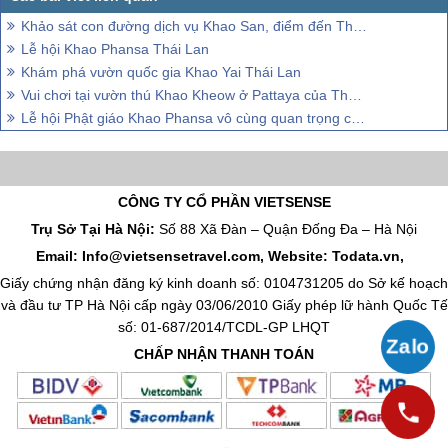
Khảo sát con đường dịch vụ Khao San, điểm đến Thái Lan dành cho những vị khách lần đầu tới thăm
Lễ hội Khao Phansa Thái Lan
Khám phá vườn quốc gia Khao Yai Thái Lan
Vui chơi tại vườn thú Khao Kheow ở Pattaya của Thái Lan .
Lễ hội Phật giáo Khao Phansa vô cùng quan trọng của Thái Lan
CÔNG TY CỔ PHẦN VIETSENSE
Trụ Sở Tại Hà Nội:
Số 88 Xã Đàn – Quận Đống Đa – Hà Nội
Email: Info@vietsensetravel.com, Website: Todata.vn,
Giấy chứng nhận đăng ký kinh doanh số: 0104731205 do Sở kế hoạch
và đầu tư TP Hà Nội cấp ngày 03/06/2010 Giấy phép lữ hành Quốc Tế
số: 01-687/2014/TCDL-GP LHQT
CHẤP NHẬN THANH TOÁN