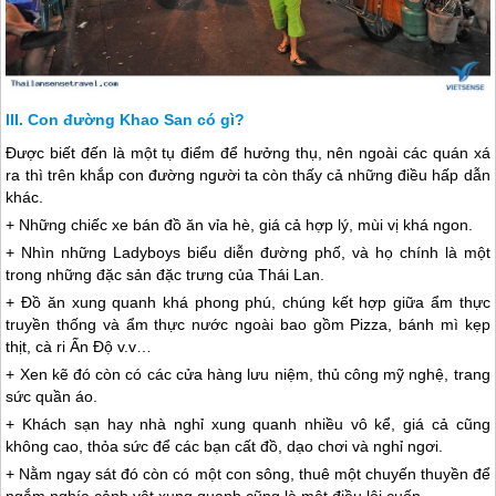
Con đường Khao San có gì?
Được biết đến là một tụ điểm để hưởng thụ, nên ngoài các quán xá
ra thì trên khắp con đường người ta còn thấy cả những điều hấp dẫn
khác.
+ Những chiếc xe bán đồ ăn vỉa hè, giá cả hợp lý, mùi vị khá ngon.
+ Nhìn những Ladyboys biểu diễn đường phố, và họ chính là một
trong những đặc sản đặc trưng của
Thái Lan
.
+ Đồ ăn xung quanh khá phong phú, chúng kết hợp giữa ẩm thực
truyền thống và ẩm thực nước ngoài bao gồm Pizza, bánh mì kẹp
thịt, cà ri Ấn Độ v.v…
+ Xen kẽ đó còn có các cửa hàng lưu niệm, thủ công mỹ nghệ, trang
sức quần áo.
+ Khách sạn hay nhà nghỉ xung quanh nhiều vô kể, giá cả cũng
không cao, thỏa sức để các bạn cất đồ, dạo chơi và nghỉ ngơi.
+ Nằm ngay sát đó còn có một con sông, thuê một chuyến thuyền để