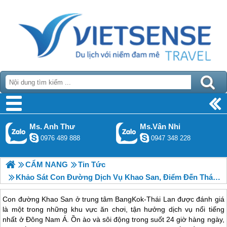
Ms. Anh Thư
Ms.Vân Nhi
0976 489 888
0947 348 228
CẨM NANG
Tin Tức
Khảo Sát Con Đường Dịch Vụ Khao San, Điểm Đến Thái Lan Dành Cho Những Vị Khách Lần Đầu Tới Thăm
Con đường Khao San ở trung tâm BangKok-Thái Lan được đánh giá
là một trong những khu vực ăn chơi, tận hưởng dịch vụ nổi tiếng
nhất ở Đông Nam Á. Ồn ào và sôi động trong suốt 24 giờ hàng ngày,