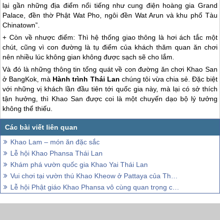
lại gần những địa điểm nổi tiếng như cung điện hoàng gia Grand
Palace, đền thờ Phật Wat Pho, ngôi đền Wat Arun và khu phố Tàu
Chinatown”.
+ Còn về nhược điểm: Thì hệ thống giao thông là hơi ách tắc một
chút, cũng vì con đường là tụ điểm của khách thăm quan ăn chơi
nên nhiều lúc không gian không được sạch sẽ cho lắm.
Và đó là những thông tin tổng quát về con đường ăn chơi Khao San
ở BangKok, mà
Hành trình
Thái Lan
chúng tôi vừa chia sẻ. Đặc biệt
với những vị khách lần đầu tiên tới quốc gia này, mà lại có sở thích
tận hưởng, thì Khao San được coi là một chuyến dạo bộ lý tưởng
không thể thiếu.
Khao Lam – món ăn đặc sắc
Lễ hội Khao Phansa Thái Lan
Khám phá vườn quốc gia Khao Yai Thái Lan
Vui chơi tại vườn thú Khao Kheow ở Pattaya của Thái Lan .
Lễ hội Phật giáo Khao Phansa vô cùng quan trọng của Thái Lan