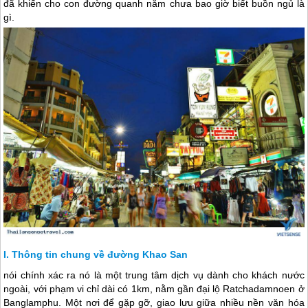
đã khiến cho con đường quanh năm chưa bao giờ biết buồn ngủ là
gì.
Thông tin chung về đường Khao San
nói chính xác ra nó là một trung tâm dịch vụ dành cho khách nước
ngoài, với phạm vi chỉ dài có 1km, nằm gần đại lộ Ratchadamnoen ở
Banglamphu. Một nơi để gặp gỡ, giao lưu giữa nhiều nền văn hóa