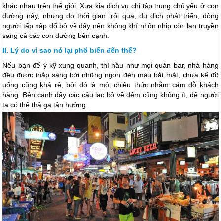
khác nhau trên thế giới. Xưa kia dịch vụ chỉ tập trung chủ yếu ở con
đường này, nhưng do thời gian trôi qua, du dịch phát triển, dòng
người tấp nập đổ bộ về đây nên không khí nhộn nhịp còn lan truyền
sang cả các con đường bên cạnh.
Lý do vì sao nó lại phổ biến đến thế?
Nếu bạn để ý kỹ xung quanh, thì hầu như mọi quán bar, nhà hàng
đều được thắp sáng bởi những ngọn đèn màu bắt mắt, chưa kể đồ
uống cũng khá rẻ, bởi đó là một chiêu thức nhằm cám dỗ khách
hàng. Bên cạnh đấy các câu lạc bộ về đêm cũng không ít, để người
ta có thể thả ga tận hưởng.