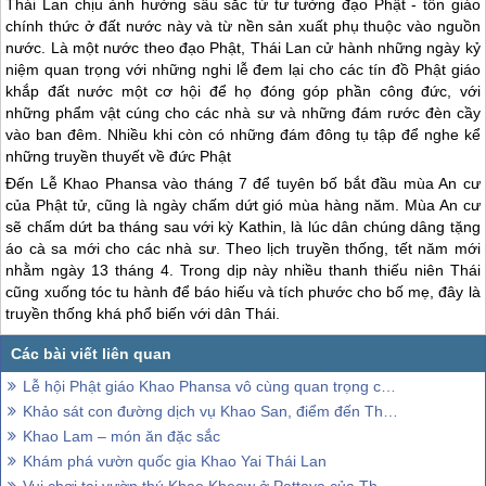
Thái Lan
chịu ảnh hưởng sâu sắc từ tư tưởng đạo Phật - tôn giáo
chính thức ở đất nước này và từ nền sản xuất phụ thuộc vào nguồn
nước. Là một nước theo đạo Phật,
Thái Lan
cử hành những ngày kỷ
niệm quan trọng với những nghi lễ đem lại cho các tín đồ Phật giáo
khắp đất nước một cơ hội để họ đóng góp phần công đức, với
những phẩm vật cúng cho các nhà sư và những đám rước đèn cầy
vào ban đêm. Nhiều khi còn có những đám đông tụ tập để nghe kể
những truyền thuyết về đức Phật
Đến Lễ Khao Phansa vào tháng 7 để tuyên bố bắt đầu mùa An cư
của Phật tử, cũng là ngày chấm dứt gió mùa hàng năm. Mùa An cư
sẽ chấm dứt ba tháng sau với kỳ Kathin, là lúc dân chúng dâng tặng
áo cà sa mới cho các nhà sư. Theo lịch truyền thống, tết năm mới
nhằm ngày 13 tháng 4. Trong dịp này nhiều thanh thiếu niên Thái
cũng xuống tóc tu hành để báo hiếu và tích phước cho bố mẹ, đây là
truyền thống khá phổ biến với dân Thái.
Lễ hội Phật giáo Khao Phansa vô cùng quan trọng của Thái Lan
Khảo sát con đường dịch vụ Khao San, điểm đến Thái Lan dành cho những vị khách lần đầu tới thăm
Khao Lam – món ăn đặc sắc
Khám phá vườn quốc gia Khao Yai Thái Lan