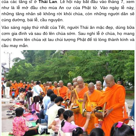
của các tăng sĩ ở
Thái Lan
. Lễ hội này bắt đầu vào tháng 7, xem
như là lễ mở đầu cho mùa An cư của Phật tử. Vào ngày lễ này,
những tăng nhân sẽ không rời khỏi chùa, còn những người dân sẽ
cúng dường, bái lễ, cầu nguyện.
Vào sáng ngày thứ nhất của Tết, người Thái ăn mặc đẹp, dùng bữa
cơm gia đình và sau đó lên chùa sớm. Sau nghi lễ ở chùa, họ mang
nước thơm lên chùa xịt lau chùi tượng Phật để tỏ lòng thành kính và
cầu may mắn.