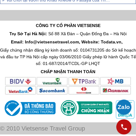
Vui chơi tại vườn thú Khao Kheow ở Pattaya của Thái Lan .
CÔNG TY CỔ PHẦN VIETSENSE
Trụ Sở Tại Hà Nội:
Số 88 Xã Đàn – Quận Đống Đa – Hà Nội
Email: Info@vietsensetravel.com, Website: Todata.vn,
Giấy chứng nhận đăng ký kinh doanh số: 0104731205 do Sở kế hoạch
và đầu tư TP Hà Nội cấp ngày 03/06/2010 Giấy phép lữ hành Quốc Tế
số: 01-687/2014/TCDL-GP LHQT
CHẤP NHẬN THANH TOÁN
© 2010 Vietsense Travel Group