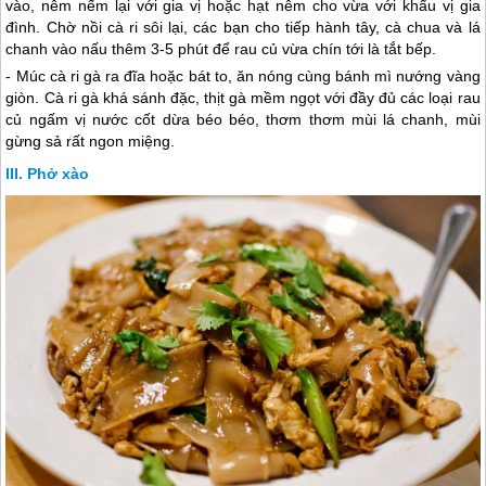
vào, nêm nếm lại với gia vị hoặc hạt nêm cho vừa với khẩu vị gia
đình. Chờ nồi cà ri sôi lại, các bạn cho tiếp hành tây, cà chua và lá
chanh vào nấu thêm 3-5 phút để rau củ vừa chín tới là tắt bếp.
- Múc cà ri gà ra đĩa hoặc bát to, ăn nóng cùng bánh mì nướng vàng
giòn. Cà ri gà khá sánh đặc, thịt gà mềm ngọt với đầy đủ các loại rau
củ ngấm vị nước cốt dừa béo béo, thơm thơm mùi lá chanh, mùi
gừng sả rất ngon miệng.
Phở xào