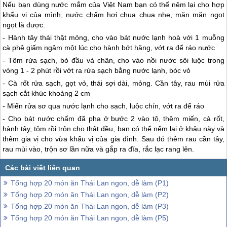
Nếu bạn dùng nước mắm của Việt Nam bạn có thể nêm lại cho hợp
khẩu vị của mình, nước chấm hơi chua chua nhẹ, mặn mặn ngọt
ngọt là được.
- Hành tây thái thật mỏng, cho vào bát nước lạnh hoà với 1 muỗng
cà phê giấm ngâm một lúc cho hành bớt hăng, vớt ra để ráo nước
- Tôm rửa sạch, bỏ đầu và chân, cho vào nồi nước sôi luộc trong
vòng 1 - 2 phút rồi vớt ra rửa sạch bằng nước lạnh, bóc vỏ
- Cà rốt rửa sạch, gọt vỏ, thái sợi dài, mỏng. Cần tây, rau mùi rửa
sạch cắt khúc khoảng 2 cm
- Miến rửa sơ qua nước lạnh cho sạch, luộc chín, vớt ra để ráo
- Cho bát nước chấm đã pha ở bước 2 vào tô, thêm miến, cà rốt,
hành tây, tôm rồi trộn cho thật đều, bạn có thể nếm lại ở khâu này và
thêm gia vị cho vừa khẩu vị của gia đình. Sau đó thêm rau cần tây,
rau mùi vào, trộn sơ lần nữa và gắp ra đĩa, rắc lạc rang lên.
Tổng hợp 20 món ăn Thái Lan ngon, dễ làm (P1)
Tổng hợp 20 món ăn Thái Lan ngon, dễ làm (P2)
Tổng hợp 20 món ăn Thái Lan ngon, dễ làm (P3)
Tổng hợp 20 món ăn Thái Lan ngon, dễ làm (P5)