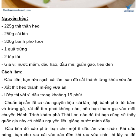
Nguyên liệu:
- 225g thịt thăn heo
- 250g cải làn
- 300g bánh phở tươi
- 1 quả trứng
- 2 tép tỏi
- Gia vị: nước mắm, dầu hào, dầu mè, giấm gạo, tiêu đen
Cách làm:
- Đầu tiên, bạn rửa sạch cải làn, sau đó cắt thành từng khúc vừa ăn
- Xắt thịt heo thành miếng vừa ăn
- Ướp thị với xì dầu trong khoảng 15 phút
- Chuẩn bị sẵn tất cả các nguyên liệu: cải làn, thịt, bánh phở, tỏi băm
và trứng gà, rất dễ tìm phải không nào, nếu bạn tham gia vào một
chuyến Hành Trình khám phá
Thái Lan
nào đó thì bạn cũng sẽ thấy
quốc gia này có nhiều nguyên liệu giống nước mình đấy.
- Đầu tiên để xào phở, bạn cho một ít dầu ăn vào chảo. Khi dầu
nóng, bạn cho rau cải vào xào đến khi rau vừa chín thì lấy ra để