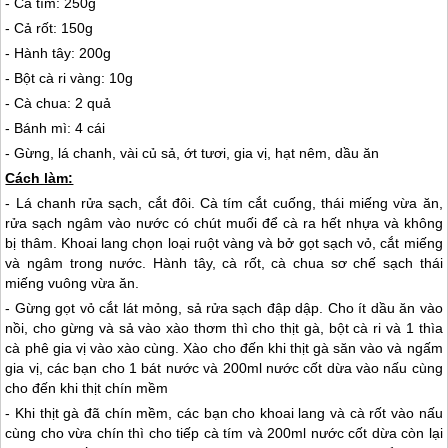
- Cà tím: 250g
- Cả rốt: 150g
- Hành tây: 200g
- Bột cà ri vàng: 10g
- Cà chua: 2 quả
- Bánh mì: 4 cái
- Gừng, lá chanh, vài củ sả, ớt tươi, gia vị, hạt nêm, dầu ăn
Cách làm:
- Lá chanh rửa sạch, cắt đôi. Cà tím cắt cuống, thái miếng vừa ăn,
rửa sạch ngâm vào nước có chút muối để cà ra hết nhựa và không
bị thâm. Khoai lang chọn loại ruột vàng và bở gọt sạch vỏ, cắt miếng
và ngâm trong nước. Hành tây, cà rốt, cà chua sơ chế sạch thái
miếng vuông vừa ăn.
- Gừng gọt vỏ cắt lát mỏng, sả rửa sạch đập dập. Cho ít dầu ăn vào
nồi, cho gừng và sả vào xào thơm thì cho thịt gà, bột cà ri và 1 thìa
cà phê gia vị vào xào cùng. Xào cho đến khi thịt gà săn vào và ngấm
gia vị, các bạn cho 1 bát nước và 200ml nước cốt dừa vào nấu cùng
cho đến khi thịt chín mềm
- Khi thịt gà đã chín mềm, các bạn cho khoai lang và cà rốt vào nấu
cùng cho vừa chín thì cho tiếp cà tím và 200ml nước cốt dừa còn lại