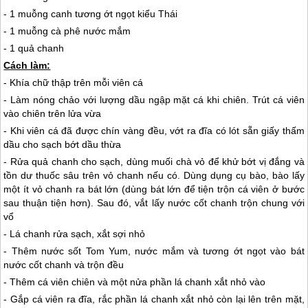
- 1 muỗng canh tương ớt ngọt kiểu Thái
- 1 muỗng cà phê nước mắm
- 1 quả chanh
Cách làm:
- Khía chữ thập trên mỗi viên cá
- Làm nóng chảo với lượng dầu ngập mặt cá khi chiên. Trút cá viên
vào chiên trên lửa vừa
- Khi viên cá đã được chín vàng đều, vớt ra đĩa có lót sẵn giấy thấm
dầu cho sạch bớt dầu thừa
- Rửa quả chanh cho sạch, dùng muối chà vỏ để khử bớt vị đắng và
tồn dư thuốc sâu trên vỏ chanh nếu có. Dùng dụng cụ bào, bào lấy
một ít vỏ chanh ra bát lớn (dùng bát lớn để tiện trộn cá viên ở bước
sau thuận tiện hơn). Sau đó, vắt lấy nước cốt chanh trộn chung với
vổ
- Lá chanh rửa sạch, xắt sợi nhỏ
- Thêm nước sốt Tom Yum, nước mắm và tương ớt ngọt vào bát
nước cốt chanh và trộn đều
- Thêm cá viên chiên và một nửa phần lá chanh xắt nhỏ vào
- Gắp cá viên ra đĩa, rắc phần lá chanh xắt nhỏ còn lại lên trên mặt,